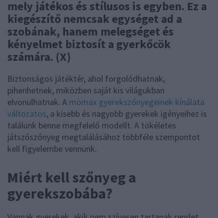
mely játékos és stílusos is egyben. Ez a
kiegészítő nemcsak egységet ad a
szobának, hanem melegséget és
kényelmet biztosít a gyerkőcök
számára. (X)
Biztonságos játéktér, ahol forgolódhatnak,
pihenhetnek, miközben saját kis világukban
elvonulhatnak. A
mömax gyerekszőnyegeinek kínálata
változatos
, a kisebb és nagyobb gyerekek igényeihez is
találunk benne megfelelő modellt. A tökéletes
játszószőnyeg megtalálásához többféle szempontot
kell figyelembe vennünk.
Miért kell szőnyeg a
gyerekszobába?
Vannak gyerekek, akik nem szívesen tartanak rendet