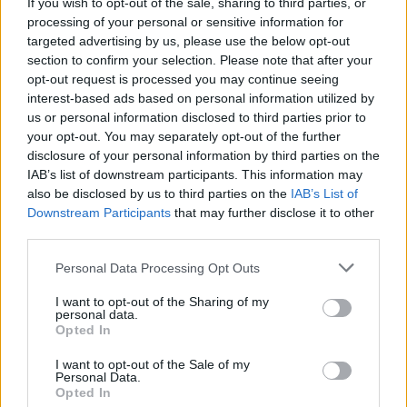
If you wish to opt-out of the sale, sharing to third parties, or
AZ APRÓ REGGELI TÜNETET NE
processing of your personal or sensitive information for
SÖPÖRD A SZŐNYEG ALÁ
Fontos!
targeted advertising by us, please use the below opt-out
section to confirm your selection. Please note that after your
opt-out request is processed you may continue seeing
08. 05.
EZÉRT PÁRÁSODIK BE
interest-based ads based on personal information utilized by
ÁLLANDÓAN AZ ABLAK – EGYSZERŰBB
us or personal information disclosed to third parties prior to
A MEGOLDÁS, MINT GONDOLNÁD
your opt-out. You may separately opt-out of the further
Villámgyors megoldás
disclosure of your personal information by third parties on the
IAB’s list of downstream participants. This information may
also be disclosed by us to third parties on the
IAB’s List of
08. 04.
NEM ECETTEL ÉS NEM
Downstream Participants
that may further disclose it to other
SZÓDABIKARBÓNÁVAL: EZZEL LESZ
third parties.
ÚJRA CSILLOGÓ A VÍZKÖVES CSAP
Please note that this website/app uses one or more Google
A legjobb trükk
Personal Data Processing Opt Outs
services and may gather and store information including but
not limited to your visit or usage behaviour. You may click to
I want to opt-out of the Sharing of my
personal data.
grant or deny consent to Google and its third-party tags to
08. 03.
HA MINDIG EZT A MONDATOT HASZNÁLOD, AZ
Opted In
use your data for below specified purposes in below Google
RENDKÍVÜL MAGAS ÉRZELMI INTELLIGENCIÁRA UTALHAT
consent section.
Te szoktad?
I want to opt-out of the Sale of my
Personal Data.
Opted In
08. 02.
SOKAN ROSSZUL TÁROLJÁK A GYÓGYSZEREIKET –