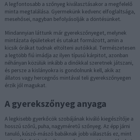
A legfontosabb a szőnyeg kiválasztásakor a megfelelő
minta megtalálása. Gyermekünk kedvenc elfoglaltsága,
mesehősei, nagyban befolyásolják a döntésünket.
Mindannyian láttunk már gyerekszőnyeget, melynek
mintázata épületeket és utakat formázott, amin a
kicsik órákat tudnak eltölteni autóikkal. Természetesen
a legtöbb fiú imádja az ilyen típusú kárpitot, azonban
néhányan közülük inkább a dinókkal szeretnek játszani,
és persze a kislányokra is gondolnunk kell, akik az
állatos vagy hercegnős mintával teli gyerekszőnyegen
érzik jól magukat.
A gyerekszőnyeg anyaga
A legkisebb gyerkőcök szobájának kiváló kiegészítője a
hosszú szőrű, puha, nagyméretű szőnyeg. Az épp járni
tanuló, kúszó-mászó babáknak jobb választás ez, mint