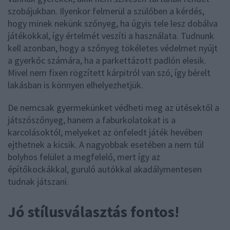
szobájukban. Ilyenkor felmerül a szülőben a kérdés,
hogy minek nekünk szőnyeg, ha úgyis tele lesz dobálva
játékokkal, így értelmét veszíti a használata. Tudnunk
kell azonban, hogy a szőnyeg tökéletes védelmet nyújt
a gyerkőc számára, ha a parkettázott padlón elesik.
Mivel nem fixen rögzített kárpitról van szó, így bérelt
lakásban is könnyen elhelyezhetjük.
De nemcsak gyermekünket védheti meg az ütésektől a
játszószőnyeg, hanem a faburkolatokat is a
karcolásoktól, melyeket az önfeledt játék hevében
ejthetnek a kicsik. A nagyobbak esetében a nem túl
bolyhos felület a megfelelő, mert így az
építőkockákkal, guruló autókkal akadálymentesen
tudnak játszani.
Jó stílusválasztás fontos!