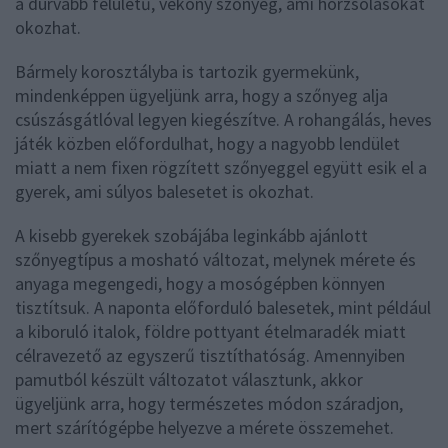
a durvább felületű, vékony szőnyeg, ami horzsolásokat
okozhat.
Bármely korosztályba is tartozik gyermekünk,
mindenképpen ügyeljünk arra, hogy a szőnyeg alja
csúszásgátlóval legyen kiegészítve. A rohangálás, heves
játék közben előfordulhat, hogy a nagyobb lendület
miatt a nem fixen rögzített szőnyeggel együtt esik el a
gyerek, ami súlyos balesetet is okozhat.
A kisebb gyerekek szobájába leginkább ajánlott
szőnyegtípus a mosható változat, melynek mérete és
anyaga megengedi, hogy a mosógépben könnyen
tisztítsuk. A naponta előforduló balesetek, mint például
a kiboruló italok, földre pottyant ételmaradék miatt
célravezető az egyszerű tisztíthatóság. Amennyiben
pamutból készült változatot választunk, akkor
ügyeljünk arra, hogy természetes módon száradjon,
mert szárítógépbe helyezve a mérete összemehet.