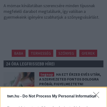
A mömax kínálatában szerencsére minden típusnak
megfelelő darabot megtalálunk, így valóban a
gyermekeink igényére szabhatjuk a szőnyegvásárlást.
BABA
TERHESSÉG
SZŐNYEG
GYEREK
24 ÓRA LEGFRISSEBB HÍREI
tegnap
HA EZT ÉRZED EVÉS UTÁN,
A SZERVEZETED FONTOS DOLOGRA
PRÓBÁL FIGYELMEZTETNI
Figyelj a jelekre!
twn.hu -
Do Not Process My Personal Information
08. 06.
ORVOS FIGYELMEZTET: EZT