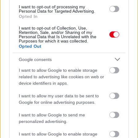
EMIATT CSÖKKENHET A HATÁSUK
I want to opt-out of processing my
Érdemes odafigyelni rá
Personal Data for Targeted Advertising.
Opted In
08. 01.
EGYRE TÖBB FIATALNÁL JELENTKEZIK EZ A
VITAMINHIÁNY – ILYEN JELEKRE FIGYELJ
I want to opt-out of Collection, Use,
Retention, Sale, and/or Sharing of my
Erre figyelj!
Personal Data that Is Unrelated with the
Purposes for which it was collected.
07. 31.
NEM A CITROMSAV, AZ ECET VAGY A
Opted Out
SZÓDABIKARBÓNA A LEGERŐSEBB: EZT HASZNÁLJÁK A
SZÁLLODÁKBAN A VÍZKŐ ELLEN
Google consents
Ez a szer tényleg eltünteti a vízkövet
I want to allow Google to enable storage
related to advertising like cookies on web or
24 ÓRA TOVÁBBI HÍREI
device identifiers in apps.
24 óra
I want to allow my user data to be sent to
Google for online advertising purposes.
I want to allow Google to send me
personalized advertising.
I want to allow Google to enable storage