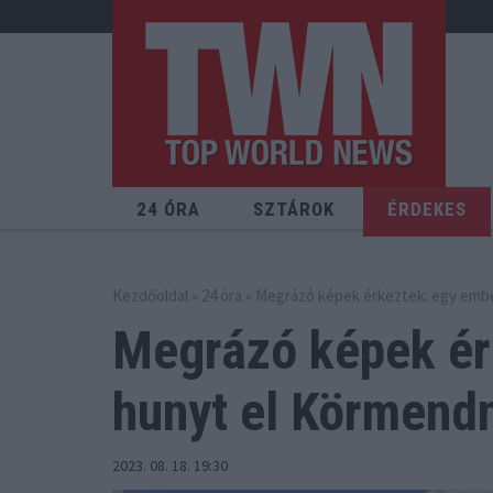
24 ÓRA
SZTÁROK
ÉRDEKES
Kezdőoldal
»
24 óra
» Megrázó képek érkeztek: egy emb
Megrázó képek ér
hunyt el Körmend
2023. 08. 18. 19:30