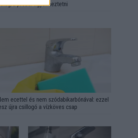
ologra próbál figyelmeztetni
em ecettel és nem szódabikarbónával: ezzel
esz újra csillogó a vízköves csap