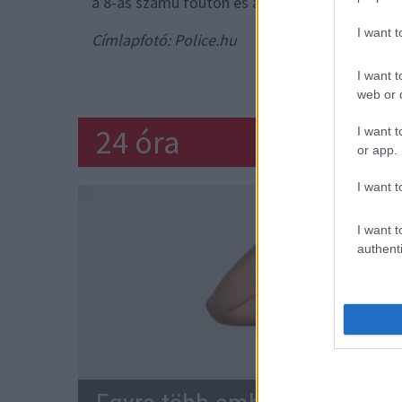
a 8-as számú főúton és a környező települések
I want 
Címlapfotó: Police.hu
BALESE
I want t
web or d
24 óra
I want t
or app.
I want t
I want t
authenti