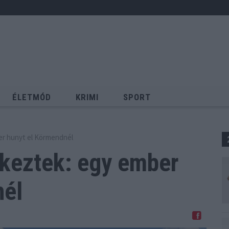
ÉLETMÓD
KRIMI
SPORT
Keresés
er hunyt el Körmendnél
keztek: egy
ember
nél
Megosztom Facebookon