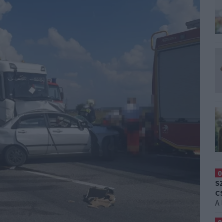
0
S
C
A