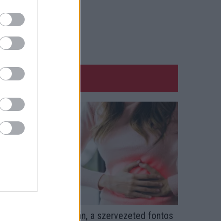
a ezt érzed evés után, a szervezeted fontos