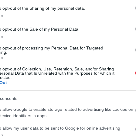
o opt-out of the Sharing of my personal data.
In
o opt-out of the Sale of my Personal Data.
In
to opt-out of processing my Personal Data for Targeted
ing.
In
o opt-out of Collection, Use, Retention, Sale, and/or Sharing
ersonal Data that Is Unrelated with the Purposes for which it
lected.
Out
consents
o allow Google to enable storage related to advertising like cookies on
ntés idejére teljes szélességében lezárták az
evice identifiers in apps.
k előrehaladtával fokozatosan tesznek majd
o allow my user data to be sent to Google for online advertising
a forgalmat nem engedték fel az autóútra, a közlekedés
s.