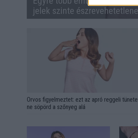
Egyre több embernél jelentke
jelek szinte észrevehetetlen
Orvos figyelmeztet: ezt az apró reggeli tünete
ne söpörd a szőnyeg alá