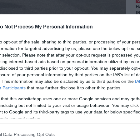
0
H
I
T
kor egy kamion és egy
o Not Process My Personal Information
0
nd térségében - közölte a rendőrség.
G
to opt-out of the sale, sharing to third parties, or processing of your per
H
2023. augusztus 18-án, 15 óra körüli időben, az M80-as
formation for targeted advertising by us, please use the below opt-out s
É
r selection. Please note that after your opt-out request is processed y
 Körmend térségében.
A rendőrség közleménye
0
eing interest-based ads based on personal information utilized by us or
között – egy személygépkocsi és egy kamion
A
disclosed to third parties prior to your opt-out. You may separately opt-
Er
losure of your personal information by third parties on the IAB’s list of
. This information may also be disclosed by us to third parties on the
IA
Participants
that may further disclose it to other third parties.
 that this website/app uses one or more Google services and may gath
including but not limited to your visit or usage behaviour. You may click 
 to Google and its third-party tags to use your data for below specifi
ogle consent section.
l Data Processing Opt Outs