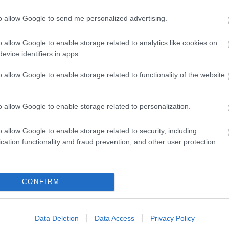
en át haladt.
to allow Google to send me personalized advertising.
T
RENDŐRSÉG
o allow Google to enable storage related to analytics like cookies on
evice identifiers in apps.
o allow Google to enable storage related to functionality of the website
o allow Google to enable storage related to personalization.
o allow Google to enable storage related to security, including
cation functionality and fraud prevention, and other user protection.
CONFIRM
Data Deletion
Data Access
Privacy Policy
H