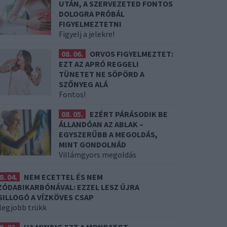
UTÁN, A SZERVEZETED FONTOS
DOLOGRA PRÓBÁL
FIGYELMEZTETNI
Figyelj a jelekre!
08. 06.
ORVOS FIGYELMEZTET:
EZT AZ APRÓ REGGELI
TÜNETET NE SÖPÖRD A
SZŐNYEG ALÁ
Fontos!
08. 05.
EZÉRT PÁRÁSODIK BE
ÁLLANDÓAN AZ ABLAK –
EGYSZERŰBB A MEGOLDÁS,
MINT GONDOLNÁD
Villámgyors megoldás
8. 04.
NEM ECETTEL ÉS NEM
ZÓDABIKARBÓNÁVAL: EZZEL LESZ ÚJRA
SILLOGÓ A VÍZKÖVES CSAP
 legjobb trükk