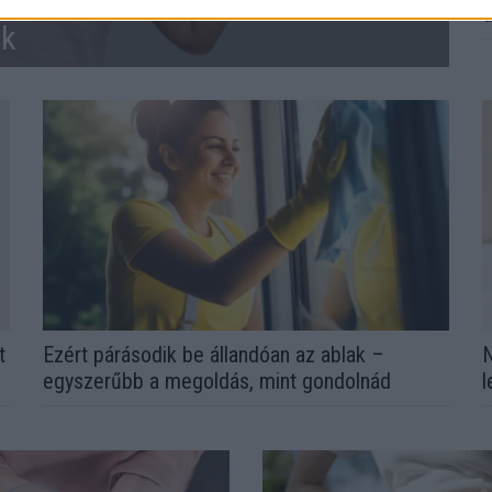
zik ez a hiányállapot – az első
d
ek
t
Ezért párásodik be állandóan az ablak –
N
egyszerűbb a megoldás, mint gondolnád
l