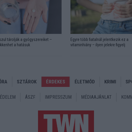
zul tárolják a gyógyszereiket –
Egyre több fiatalnál jelentkezik ez a
kkenhet a hatásuk
vitaminhiány – ilyen jelekre figyelj
ÓRA
SZTÁROK
ÉRDEKES
ÉLETMÓD
KRIMI
SP
ÉDELEM
ÁSZF
IMPRESSZUM
MÉDIAAJÁNLAT
KOMM