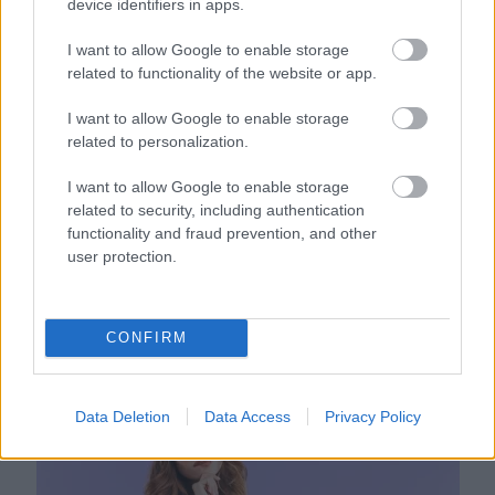
megoldás, mint gondolnád
device identifiers in apps.
I want to allow Google to enable storage
related to functionality of the website or app.
I want to allow Google to enable storage
related to personalization.
I want to allow Google to enable storage
related to security, including authentication
functionality and fraud prevention, and other
user protection.
Nem ecettel és nem szódabikarbónával: ezzel lesz újra
CONFIRM
csillogó a vízköves csap
Data Deletion
Data Access
Privacy Policy