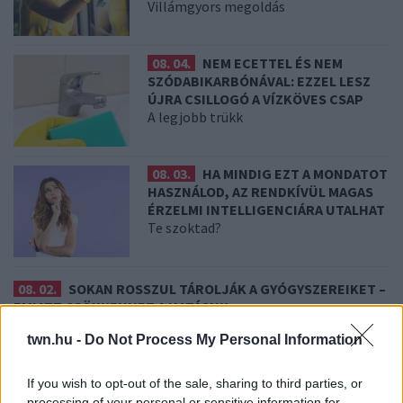
Villámgyors megoldás
08. 04.
NEM ECETTEL ÉS NEM
SZÓDABIKARBÓNÁVAL: EZZEL LESZ
ÚJRA CSILLOGÓ A VÍZKÖVES CSAP
A legjobb trükk
08. 03.
HA MINDIG EZT A MONDATOT
HASZNÁLOD, AZ RENDKÍVÜL MAGAS
ÉRZELMI INTELLIGENCIÁRA UTALHAT
Te szoktad?
08. 02.
SOKAN ROSSZUL TÁROLJÁK A GYÓGYSZEREIKET –
EMIATT CSÖKKENHET A HATÁSUK
Érdemes odafigyelni rá
twn.hu -
Do Not Process My Personal Information
08. 01.
EGYRE TÖBB FIATALNÁL JELENTKEZIK EZ A
VITAMINHIÁNY – ILYEN JELEKRE FIGYELJ
If you wish to opt-out of the sale, sharing to third parties, or
Erre figyelj!
processing of your personal or sensitive information for