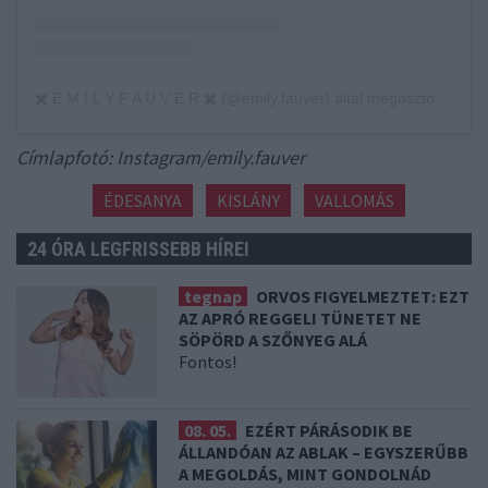
✖️ E M I L Y F A U V E R ✖️ (@emily.fauver) által megosztott bejegyzés
Címlapfotó: Instagram/emily.fauver
ÉDESANYA
KISLÁNY
VALLOMÁS
24 ÓRA LEGFRISSEBB HÍREI
tegnap
ORVOS FIGYELMEZTET: EZT
AZ APRÓ REGGELI TÜNETET NE
SÖPÖRD A SZŐNYEG ALÁ
Fontos!
08. 05.
EZÉRT PÁRÁSODIK BE
ÁLLANDÓAN AZ ABLAK – EGYSZERŰBB
A MEGOLDÁS, MINT GONDOLNÁD