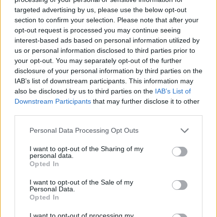
targeted advertising by us, please use the below opt-out
07. 31.
NEM A CITROMSAV, AZ ECET VAGY A
section to confirm your selection. Please note that after your
SZÓDABIKARBÓNA A LEGERŐSEBB: EZT HASZNÁLJÁK A
opt-out request is processed you may continue seeing
SZÁLLODÁKBAN A VÍZKŐ ELLEN
interest-based ads based on personal information utilized by
Ez a szer tényleg eltünteti a vízkövet
us or personal information disclosed to third parties prior to
your opt-out. You may separately opt-out of the further
07. 31.
HAGYD A SÓT: EGY CSIPET EBBŐL A FŐZŐVÍZBE,
disclosure of your personal information by third parties on the
ÉS SOKKAL FINOMABB LESZ A FŐTT KRUMPLI
IAB’s list of downstream participants. This information may
Titkos hozzávaló
also be disclosed by us to third parties on the
IAB’s List of
Downstream Participants
that may further disclose it to other
24 ÓRA TOVÁBBI HÍREI
third parties.
24 óra
Please note that this website/app uses one or more Google
Personal Data Processing Opt Outs
services and may gather and store information including but
not limited to your visit or usage behaviour. You may click to
I want to opt-out of the Sharing of my
personal data.
grant or deny consent to Google and its third-party tags to
Opted In
use your data for below specified purposes in below Google
consent section.
I want to opt-out of the Sale of my
Personal Data.
Opted In
I want to opt-out of processing my