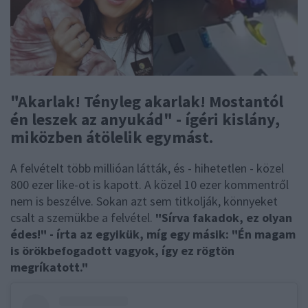
"Akarlak! Tényleg akarlak! Mostantól
én leszek az anyukád" - ígéri kislány,
miközben átölelik egymást.
A felvételt több millióan látták, és - hihetetlen - közel
800 ezer like-ot is kapott. A közel 10 ezer kommentről
nem is beszélve. Sokan azt sem titkolják, könnyeket
csalt a szemükbe a felvétel.
"Sírva fakadok, ez olyan
édes!" - írta az egyikük, míg egy másik: "Én magam
is örökbefogadott vagyok, így ez rögtön
megríkatott."