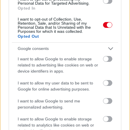
Personal Data for Targeted Advertising.
Opted In
I want to opt-out of Collection, Use,
Retention, Sale, and/or Sharing of my
Personal Data that Is Unrelated with the
Purposes for which it was collected.
Orvos figyelmeztet: ezt az apró reggeli tünetet ne
Opted Out
söpörd a szőnyeg alá
Google consents
I want to allow Google to enable storage
related to advertising like cookies on web or
device identifiers in apps.
I want to allow my user data to be sent to
Google for online advertising purposes.
I want to allow Google to send me
personalized advertising.
I want to allow Google to enable storage
Ezért párásodik be állandóan az ablak – egyszerűbb a
related to analytics like cookies on web or