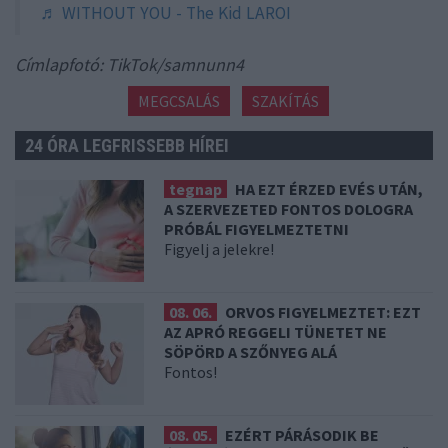
♬ WITHOUT YOU - The Kid LAROI
Címlapfotó: TikTok/samnunn4
MEGCSALÁS
SZAKÍTÁS
24 ÓRA LEGFRISSEBB HÍREI
tegnap
HA EZT ÉRZED EVÉS UTÁN,
A SZERVEZETED FONTOS DOLOGRA
PRÓBÁL FIGYELMEZTETNI
Figyelj a jelekre!
08. 06.
ORVOS FIGYELMEZTET: EZT
AZ APRÓ REGGELI TÜNETET NE
SÖPÖRD A SZŐNYEG ALÁ
Fontos!
08. 05.
EZÉRT PÁRÁSODIK BE