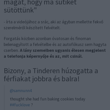
magát, hogy ma sütiket
sütöttünk"
- írta a videójához a srác, aki az ágyban mellette fekvő
szerelméről készített felvételt.
Forgatás közben azonban óvatosan és finoman
belenagyított a felvételbe és az autofókusz sem hagyta
cserben.
A lány szemeiben ugyanis élesen megjelent
a telefonja képernyője és az, mit csinál.
Bizony, a Tinderen húzogatta a
férfiakat jobbra és balra!
@samnunn4
thought she had fun baking cookies today
##fucklove
?