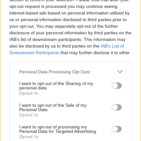
opt-out request is processed you may continue seeing
07. 31.
NEM A CITROMSAV, AZ ECET VAGY A
interest-based ads based on personal information utilized by
SZÓDABIKARBÓNA A LEGERŐSEBB: EZT HASZNÁLJÁK A
us or personal information disclosed to third parties prior to
SZÁLLODÁKBAN A VÍZKŐ ELLEN
your opt-out. You may separately opt-out of the further
Ez a szer tényleg eltünteti a vízkövet
disclosure of your personal information by third parties on the
IAB’s list of downstream participants. This information may
24 ÓRA TOVÁBBI HÍREI
also be disclosed by us to third parties on the
IAB’s List of
Downstream Participants
that may further disclose it to other
24 óra
third parties.
Please note that this website/app uses one or more Google
Personal Data Processing Opt Outs
services and may gather and store information including but
not limited to your visit or usage behaviour. You may click to
I want to opt-out of the Sharing of my
personal data.
grant or deny consent to Google and its third-party tags to
Opted In
use your data for below specified purposes in below Google
consent section.
I want to opt-out of the Sale of my
Personal Data.
Opted In
I want to opt-out of processing my
Personal Data for Targeted Advertising.
Opted In