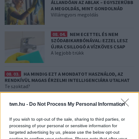
ÁLLANDÓAN AZ ABLAK – EGYSZERŰBB
A MEGOLDÁS, MINT GONDOLNÁD
Villámgyors megoldás
08. 04.
NEM ECETTEL ÉS NEM
SZÓDABIKARBÓNÁVAL: EZZEL LESZ
ÚJRA CSILLOGÓ A VÍZKÖVES CSAP
A legjobb trükk
08. 03.
HA MINDIG EZT A MONDATOT HASZNÁLOD, AZ
RENDKÍVÜL MAGAS ÉRZELMI INTELLIGENCIÁRA UTALHAT
Te szoktad?
08. 02.
SOKAN ROSSZUL TÁROLJÁK A GYÓGYSZEREIKET –
twn.hu -
Do Not Process My Personal Information
EMIATT CSÖKKENHET A HATÁSUK
Érdemes odafigyelni rá
If you wish to opt-out of the sale, sharing to third parties, or
08. 01.
EGYRE TÖBB FIATALNÁL JELENTKEZIK EZ A
processing of your personal or sensitive information for
VITAMINHIÁNY – ILYEN JELEKRE FIGYELJ
targeted advertising by us, please use the below opt-out
Erre figyelj!
section to confirm your selection. Please note that after your