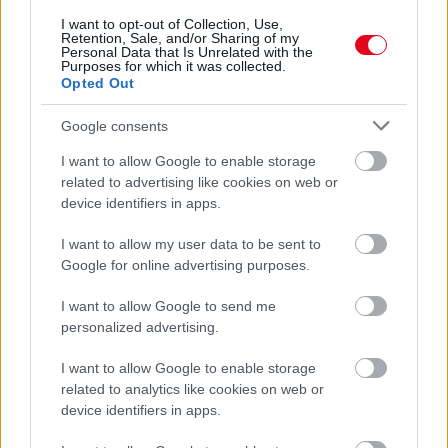
I want to opt-out of Collection, Use,
Retention, Sale, and/or Sharing of my
Ha ezt érzed evés után, a szervezeted fontos dologra
Personal Data that Is Unrelated with the
próbál figyelmeztetni
Purposes for which it was collected.
Opted Out
Google consents
I want to allow Google to enable storage
related to advertising like cookies on web or
device identifiers in apps.
I want to allow my user data to be sent to
Google for online advertising purposes.
I want to allow Google to send me
personalized advertising.
Orvos figyelmeztet: ezt az apró reggeli tünetet ne
söpörd a szőnyeg alá
I want to allow Google to enable storage
related to analytics like cookies on web or
device identifiers in apps.