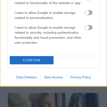
Ha ezt érzed evés után, a szervezeted fontos dologra
related to functionality of the website or app.
próbál figyelmeztetni
I want to allow Google to enable storage
related to personalization.
I want to allow Google to enable storage
related to security, including authentication
functionality and fraud prevention, and other
user protection.
CONFIRM
Orvos figyelmeztet: ezt az apró reggeli tünetet ne
Data Deletion
Data Access
Privacy Policy
söpörd a szőnyeg alá