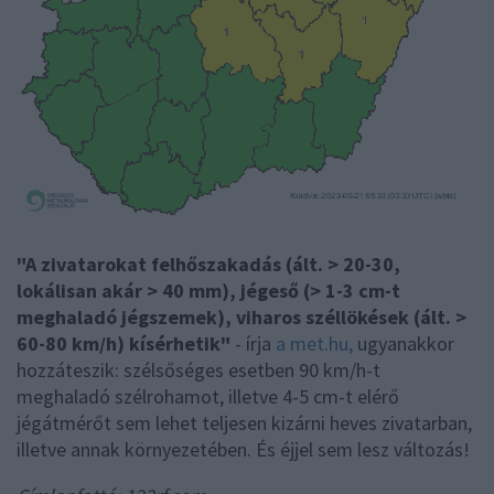
"A zivatarokat felhőszakadás (ált. > 20-30,
lokálisan akár > 40 mm), jégeső (> 1-3 cm-t
meghaladó jégszemek), viharos széllökések (ált. >
60-80 km/h) kísérhetik"
- írja
a met.hu,
ugyanakkor
hozzáteszik: szélsőséges esetben 90 km/h-t
meghaladó szélrohamot, illetve 4-5 cm-t elérő
jégátmérőt sem lehet teljesen kizárni heves zivatarban,
illetve annak környezetében. És éjjel sem lesz változás!