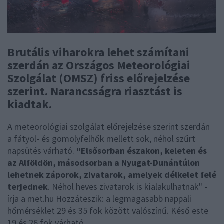
Brutális viharokra lehet számítani
szerdán az Országos Meteorológiai
Szolgálat (OMSZ) friss előrejelzése
szerint. Narancsságra riasztást is
kiadtak.
A meteorológiai szolgálat előrejelzése szerint szerdán
a fátyol- és gomolyfelhők mellett sok, néhol szűrt
napsütés várható.
"Elsősorban északon, keleten és
az Alföldön, másodsorban a Nyugat-Dunántúlon
lehetnek záporok, zivatarok, amelyek délkelet felé
terjednek
. Néhol heves zivatarok is kialakulhatnak" -
írja a met.hu Hozzáteszik: a legmagasabb nappali
hőmérséklet 29 és 35 fok között valószínű. Késő este
19 és 26 fok várható.