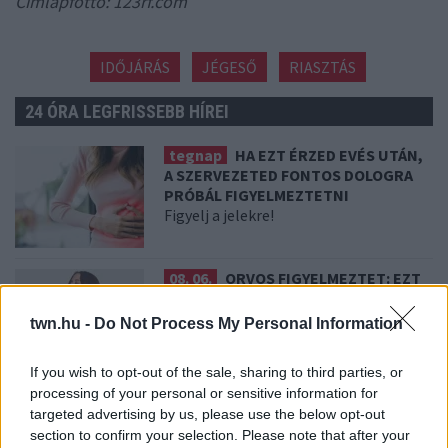
Címlapfottó: 123rf.com
IDŐJÁRÁS
JÉGESŐ
RIASZTÁS
24 ÓRA LEGFRISSEBB HÍREI
tegnap
HA EZT ÉRZED EVÉS UTÁN,
A SZERVEZETED FONTOS DOLOGRA
PRÓBÁL FIGYELMEZTETNI
Figyelj a jelekre!
08. 06.
ORVOS FIGYELMEZTET: EZT
AZ APRÓ REGGELI TÜNETET NE
SÖPÖRD A SZŐNYEG ALÁ
twn.hu -
Do Not Process My Personal Information
Fontos!
If you wish to opt-out of the sale, sharing to third parties, or
processing of your personal or sensitive information for
08. 05.
EZÉRT PÁRÁSODIK BE
targeted advertising by us, please use the below opt-out
ÁLLANDÓAN AZ ABLAK – EGYSZERŰBB
section to confirm your selection. Please note that after your
A MEGOLDÁS, MINT GONDOLNÁD