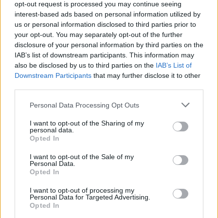
opt-out request is processed you may continue seeing
Villámgyors megoldás
interest-based ads based on personal information utilized by
us or personal information disclosed to third parties prior to
your opt-out. You may separately opt-out of the further
08. 04.
NEM ECETTEL ÉS NEM
disclosure of your personal information by third parties on the
SZÓDABIKARBÓNÁVAL: EZZEL LESZ
IAB’s list of downstream participants. This information may
ÚJRA CSILLOGÓ A VÍZKÖVES CSAP
also be disclosed by us to third parties on the
IAB’s List of
A legjobb trükk
Downstream Participants
that may further disclose it to other
third parties.
08. 03.
HA MINDIG EZT A MONDATOT HASZNÁLOD, AZ
Please note that this website/app uses one or more Google
Personal Data Processing Opt Outs
RENDKÍVÜL MAGAS ÉRZELMI INTELLIGENCIÁRA UTALHAT
services and may gather and store information including but
Te szoktad?
not limited to your visit or usage behaviour. You may click to
I want to opt-out of the Sharing of my
personal data.
grant or deny consent to Google and its third-party tags to
08. 02.
SOKAN ROSSZUL TÁROLJÁK A GYÓGYSZEREIKET –
Opted In
use your data for below specified purposes in below Google
EMIATT CSÖKKENHET A HATÁSUK
consent section.
Érdemes odafigyelni rá
I want to opt-out of the Sale of my
Personal Data.
Opted In
08. 01.
EGYRE TÖBB FIATALNÁL JELENTKEZIK EZ A
VITAMINHIÁNY – ILYEN JELEKRE FIGYELJ
I want to opt-out of processing my
Erre figyelj!
Personal Data for Targeted Advertising.
Opted In
07. 31.
NEM A CITROMSAV, AZ ECET VAGY A