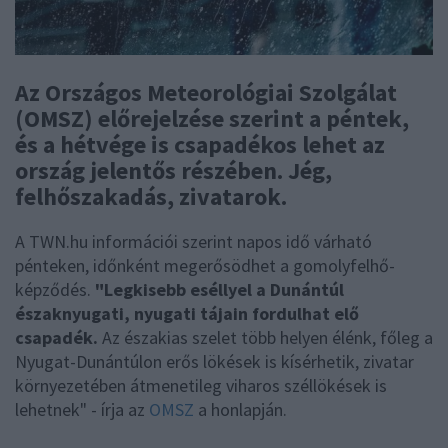
Az Országos Meteorológiai Szolgálat
(OMSZ) előrejelzése szerint a péntek,
és a hétvége is csapadékos lehet az
ország jelentős részében. Jég,
felhőszakadás, zivatarok.
A TWN.hu információi szerint napos idő várható
pénteken, időnként megerősödhet a gomolyfelhő-
képződés.
"Legkisebb eséllyel a Dunántúl
északnyugati, nyugati tájain fordulhat elő
csapadék.
Az északias szelet több helyen élénk, főleg a
Nyugat-Dunántúlon erős lökések is kísérhetik, zivatar
környezetében átmenetileg viharos széllökések is
lehetnek" - írja az
OMSZ
a honlapján.