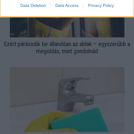
Data Deletion
Data Access
Privacy Policy
Ezért párásodik be állandóan az ablak – egyszerűbb a
megoldás, mint gondolnád