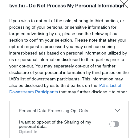
AZ APRÓ REGGELI TÜNETET NE
twn.hu -
Do Not Process My Personal Information
SÖPÖRD A SZŐNYEG ALÁ
Fontos!
If you wish to opt-out of the sale, sharing to third parties, or
processing of your personal or sensitive information for
targeted advertising by us, please use the below opt-out
08. 05.
EZÉRT PÁRÁSODIK BE
section to confirm your selection. Please note that after your
ÁLLANDÓAN AZ ABLAK – EGYSZERŰBB
A MEGOLDÁS, MINT GONDOLNÁD
opt-out request is processed you may continue seeing
Villámgyors megoldás
interest-based ads based on personal information utilized by
us or personal information disclosed to third parties prior to
your opt-out. You may separately opt-out of the further
08. 04.
NEM ECETTEL ÉS NEM
disclosure of your personal information by third parties on the
SZÓDABIKARBÓNÁVAL: EZZEL LESZ
IAB’s list of downstream participants. This information may
ÚJRA CSILLOGÓ A VÍZKÖVES CSAP
also be disclosed by us to third parties on the
IAB’s List of
A legjobb trükk
Downstream Participants
that may further disclose it to other
third parties.
Please note that this website/app uses one or more Google
08. 03.
HA MINDIG EZT A MONDATOT
Personal Data Processing Opt Outs
services and may gather and store information including but
HASZNÁLOD, AZ RENDKÍVÜL MAGAS
not limited to your visit or usage behaviour. You may click to
I want to opt-out of the Sharing of my
ÉRZELMI INTELLIGENCIÁRA UTALHAT
personal data.
Te szoktad?
grant or deny consent to Google and its third-party tags to
Opted In
use your data for below specified purposes in below Google