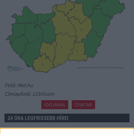
Fotó: Met.hu
Címlapfotó: 123rf.com
IDŐJÁRÁS
ZIVATAR
24 ÓRA LEGFRISSEBB HÍREI
tegnap
ORVOS FIGYELMEZTET: EZT