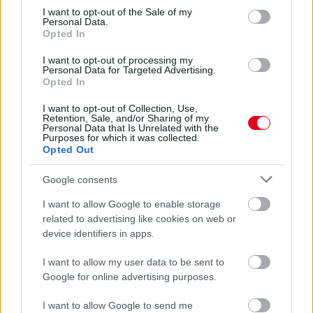
consent section.
I want to opt-out of the Sale of my
Personal Data.
08. 02.
SOKAN ROSSZUL TÁROLJÁK A GYÓGYSZEREIKET –
Opted In
EMIATT CSÖKKENHET A HATÁSUK
Érdemes odafigyelni rá
I want to opt-out of processing my
Personal Data for Targeted Advertising.
08. 01.
EGYRE TÖBB FIATALNÁL JELENTKEZIK EZ A
Opted In
VITAMINHIÁNY – ILYEN JELEKRE FIGYELJ
I want to opt-out of Collection, Use,
Erre figyelj!
Retention, Sale, and/or Sharing of my
Personal Data that Is Unrelated with the
07. 31.
NEM A CITROMSAV, AZ ECET VAGY A
Purposes for which it was collected.
Opted Out
SZÓDABIKARBÓNA A LEGERŐSEBB: EZT HASZNÁLJÁK A
SZÁLLODÁKBAN A VÍZKŐ ELLEN
Ez a szer tényleg eltünteti a vízkövet
Google consents
I want to allow Google to enable storage
07. 31.
HAGYD A SÓT: EGY CSIPET EBBŐL A FŐZŐVÍZBE,
related to advertising like cookies on web or
ÉS SOKKAL FINOMABB LESZ A FŐTT KRUMPLI
Titkos hozzávaló
device identifiers in apps.
I want to allow my user data to be sent to
24 ÓRA TOVÁBBI HÍREI
Google for online advertising purposes.
24 óra
I want to allow Google to send me