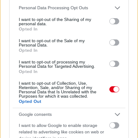
07. 31.
HAGYD A SÓT: EGY CSIPET EBBŐL A FŐZŐVÍZBE,
Please note that this website/app uses one or more Google
ÉS SOKKAL FINOMABB LESZ A FŐTT KRUMPLI
Personal Data Processing Opt Outs
services and may gather and store information including but
Titkos hozzávaló
not limited to your visit or usage behaviour. You may click to
I want to opt-out of the Sharing of my
personal data.
07. 31.
EZZEL LOCSOLD HETENTE EGYSZER: KÉTSZER
grant or deny consent to Google and its third-party tags to
Opted In
ANNYI VIRÁGOT HOZ MAJD A MUSKÁTLI, HA EZT CSINÁLOD
use your data for below specified purposes in below Google
Ettől lesz a tiéd a leggyönyörűbb muskátli a környéken
consent section.
I want to opt-out of the Sale of my
Personal Data.
Opted In
24 ÓRA TOVÁBBI HÍREI
I want to opt-out of processing my
Personal Data for Targeted Advertising.
24 óra
Opted In
I want to opt-out of Collection, Use,
Retention, Sale, and/or Sharing of my
Personal Data that Is Unrelated with the
Purposes for which it was collected.
Opted Out
Google consents
I want to allow Google to enable storage
related to advertising like cookies on web or