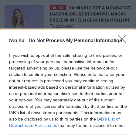
08. 03.
HA MINDIG EZT A MONDATOT
HASZNÁLOD, AZ RENDKÍVÜL MAGAS
ÉRZELMI INTELLIGENCIÁRA UTALHAT
Te szoktad?
twn.hu -
Do Not Process My Personal Information
08. 02.
SOKAN ROSSZUL TÁROLJÁK
A GYÓGYSZEREIKET – EMIATT
If you wish to opt-out of the sale, sharing to third parties, or
CSÖKKENHET A HATÁSUK
processing of your personal or sensitive information for
Érdemes odafigyelni rá
targeted advertising by us, please use the below opt-out
section to confirm your selection. Please note that after your
opt-out request is processed you may continue seeing
08. 01.
EGYRE TÖBB FIATALNÁL JELENTKEZIK EZ A
interest-based ads based on personal information utilized by
VITAMINHIÁNY – ILYEN JELEKRE FIGYELJ
us or personal information disclosed to third parties prior to
Erre figyelj!
your opt-out. You may separately opt-out of the further
disclosure of your personal information by third parties on the
07. 31.
NEM A CITROMSAV, AZ ECET VAGY A
IAB’s list of downstream participants. This information may
SZÓDABIKARBÓNA A LEGERŐSEBB: EZT HASZNÁLJÁK A
also be disclosed by us to third parties on the
IAB’s List of
SZÁLLODÁKBAN A VÍZKŐ ELLEN
Downstream Participants
that may further disclose it to other
Ez a szer tényleg eltünteti a vízkövet
third parties.