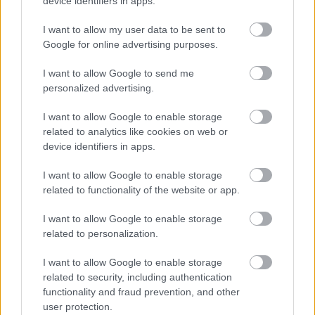
device identifiers in apps.
I want to allow my user data to be sent to
Google for online advertising purposes.
Ezért párásodik be állandóan az ablak – egyszerűbb a
megoldás, mint gondolnád
I want to allow Google to send me
personalized advertising.
I want to allow Google to enable storage
related to analytics like cookies on web or
device identifiers in apps.
I want to allow Google to enable storage
related to functionality of the website or app.
I want to allow Google to enable storage
related to personalization.
I want to allow Google to enable storage
Nem ecettel és nem szódabikarbónával: ezzel lesz
related to security, including authentication
újra csillogó a vízköves csap
functionality and fraud prevention, and other
user protection.