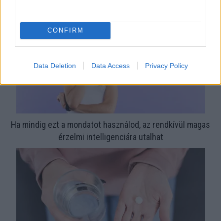
CONFIRM
Data Deletion
Data Access
Privacy Policy
Ha mindig ezt a mondatot használod, az rendkívül magas
érzelmi intelligenciára utalhat