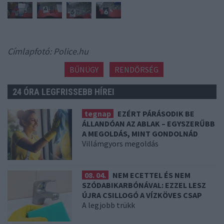
Címlapfotó: Police.hu
BŰNÜGY
RENDŐRSÉG
24 ÓRA LEGFRISSEBB HÍREI
tegnap
EZÉRT PÁRÁSODIK BE
ÁLLANDÓAN AZ ABLAK – EGYSZERŰBB
A MEGOLDÁS, MINT GONDOLNÁD
Villámgyors megoldás
08. 04.
NEM ECETTEL ÉS NEM
SZÓDABIKARBÓNÁVAL: EZZEL LESZ
ÚJRA CSILLOGÓ A VÍZKÖVES CSAP
A legjobb trükk