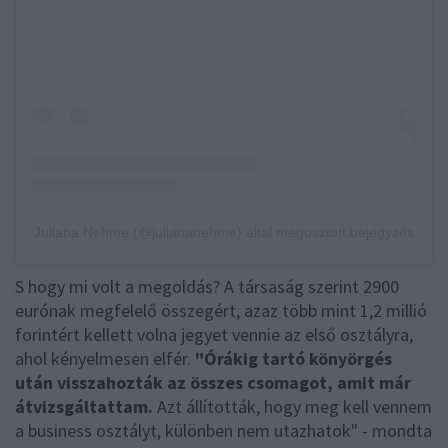
Juliana Nehme (@juliananehme) által megosztott bejegyzés
S hogy mi volt a megoldás? A társaság szerint 2900
eurónak megfelelő összegért, azaz több mint 1,2 millió
forintért kellett volna jegyet vennie az első osztályra,
ahol kényelmesen elfér.
"Órákig tartó könyörgés
után visszahozták az összes csomagot, amit már
átvizsgáltattam.
Azt állították, hogy meg kell vennem
a business osztályt, különben nem utazhatok" - mondta