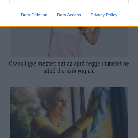
Data Deletion
Data Access
Privacy Policy
Orvos figyelmeztet: ezt az apró reggeli tünetet ne
söpörd a szőnyeg alá