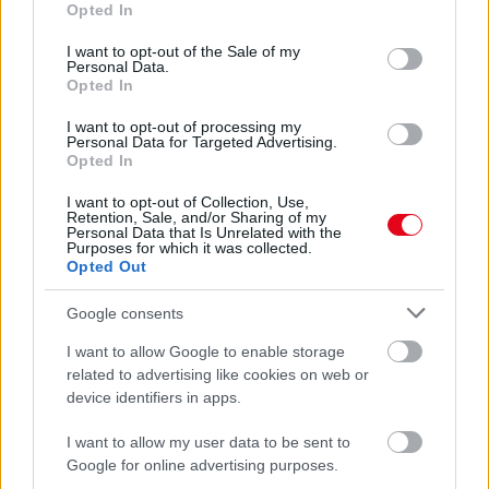
ÚJRA CSILLOGÓ A VÍZKÖVES CSAP
Opted In
use your data for below specified purposes in below Google
A legjobb trükk
consent section.
I want to opt-out of the Sale of my
Personal Data.
Opted In
08. 03.
HA MINDIG EZT A MONDATOT HASZNÁLOD, AZ
I want to opt-out of processing my
RENDKÍVÜL MAGAS ÉRZELMI INTELLIGENCIÁRA UTALHAT
Personal Data for Targeted Advertising.
Te szoktad?
Opted In
08. 02.
SOKAN ROSSZUL TÁROLJÁK A GYÓGYSZEREIKET –
I want to opt-out of Collection, Use,
EMIATT CSÖKKENHET A HATÁSUK
Retention, Sale, and/or Sharing of my
Personal Data that Is Unrelated with the
Érdemes odafigyelni rá
Purposes for which it was collected.
Opted Out
08. 01.
EGYRE TÖBB FIATALNÁL JELENTKEZIK EZ A
VITAMINHIÁNY – ILYEN JELEKRE FIGYELJ
Google consents
Erre figyelj!
I want to allow Google to enable storage
07. 31.
NEM A CITROMSAV, AZ ECET VAGY A
related to advertising like cookies on web or
SZÓDABIKARBÓNA A LEGERŐSEBB: EZT HASZNÁLJÁK A
device identifiers in apps.
SZÁLLODÁKBAN A VÍZKŐ ELLEN
Ez a szer tényleg eltünteti a vízkövet
I want to allow my user data to be sent to
Google for online advertising purposes.
24 ÓRA TOVÁBBI HÍREI