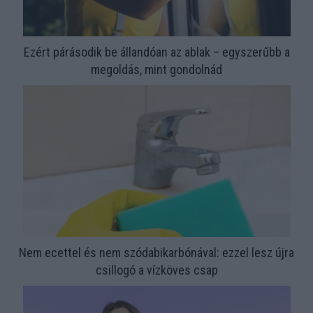
Ezért párásodik be állandóan az ablak – egyszerűbb a
megoldás, mint gondolnád
Nem ecettel és nem szódabikarbónával: ezzel lesz újra
csillogó a vízköves csap