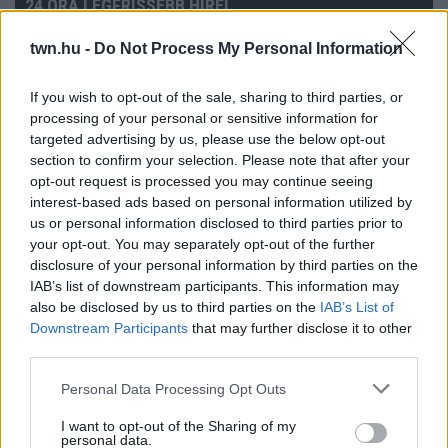
24 ÓRA LEGFRISSEBB HÍREI
tegnap
HA EZT ÉRZED EVÉS UTÁN,
twn.hu -
Do Not Process My Personal Information
A SZERVEZETED FONTOS DOLOGRA
PRÓBÁL FIGYELMEZTETNI
If you wish to opt-out of the sale, sharing to third parties, or
Figyelj a jelekre!
processing of your personal or sensitive information for
targeted advertising by us, please use the below opt-out
section to confirm your selection. Please note that after your
08. 06.
ORVOS FIGYELMEZTET: EZT
opt-out request is processed you may continue seeing
AZ APRÓ REGGELI TÜNETET NE
interest-based ads based on personal information utilized by
SÖPÖRD A SZŐNYEG ALÁ
us or personal information disclosed to third parties prior to
Fontos!
your opt-out. You may separately opt-out of the further
disclosure of your personal information by third parties on the
IAB’s list of downstream participants. This information may
08. 05.
EZÉRT PÁRÁSODIK BE
also be disclosed by us to third parties on the
IAB’s List of
ÁLLANDÓAN AZ ABLAK – EGYSZERŰBB
Downstream Participants
that may further disclose it to other
A MEGOLDÁS, MINT GONDOLNÁD
third parties.
Villámgyors megoldás
Please note that this website/app uses one or more Google
Personal Data Processing Opt Outs
services and may gather and store information including but
08. 04.
NEM ECETTEL ÉS NEM
not limited to your visit or usage behaviour. You may click to
I want to opt-out of the Sharing of my
SZÓDABIKARBÓNÁVAL: EZZEL LESZ
personal data.
grant or deny consent to Google and its third-party tags to