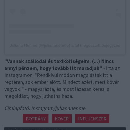
Juliana Nehme (@juliananehme) által megosztott bejegyzés
"Vannak szállodai és taxiköltségeim. (...) Nincs
annyi pénzem, hogy tovább itt maradjak"
- írta az
Instagramon. "Rendkívül módon megaláztak itt a
reptéren, sok ember előtt. Mindezt azért, mert kövér
vagyok!" - magyarázta, és most lázasan keresi a
megoldást, hogy juthatna haza.
Címlapfotó: Instagram/juliananehme
BOTRÁNY
KÖVÉR
INFLUENSZER