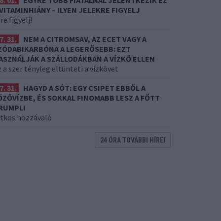
8. 01.
EGYRE TÖBB FIATALNÁL JELENTKEZIK EZ
 VITAMINHIÁNY – ILYEN JELEKRE FIGYELJ
re figyelj!
7. 31.
NEM A CITROMSAV, AZ ECET VAGY A
ZÓDABIKARBÓNA A LEGERŐSEBB: EZT
ASZNÁLJÁK A SZÁLLODÁKBAN A VÍZKŐ ELLEN
 a szer tényleg eltünteti a vízkövet
7. 31.
HAGYD A SÓT: EGY CSIPET EBBŐL A
ŐZŐVÍZBE, ÉS SOKKAL FINOMABB LESZ A FŐTT
RUMPLI
itkos hozzávaló
24 ÓRA TOVÁBBI HÍREI