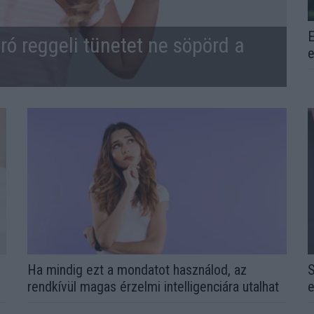
E
ró reggeli tünetet ne söpörd a
e
l
Ha mindig ezt a mondatot használod, az
S
rendkívül magas érzelmi intelligenciára utalhat
e