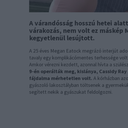
A várandósság hosszú hetei alat
várakozás, nem volt ez máskép 
kegyetlenül lesújtott.
A 25 éves Megan Eatock megrázó interjút adott
tavaly egy komplikácómentes terhessége volt, 
Amkor vérezni kezdett, azonnal hívta a szülés
9-én operálták meg, kislánya, Cassidy Ray
fájdalma mérhetetlen volt.
A kórházban azo
gyászoló lakosztályban töltsenek a gyermekük
segített nekik a gyászukat feldolgozni.