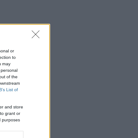
sonal or
ection to
ou may
 personal
out of the
 downstream
B’s List of
er and store
to grant or
ed purposes