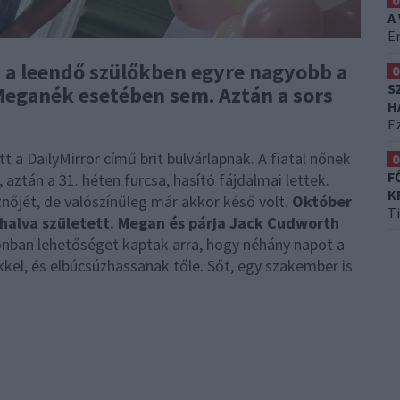
0
A
Er
t a leendő szülőkben egyre nagyobb a
0
S
Meganék esetében sem. Aztán a sors
H
Ez
 a DailyMirror című brit bulvárlapnak. A fiatal nőnek
0
F
aztán a 31. héten furcsa, hasító fájdalmai lettek.
K
znőjét, de valószínűleg már akkor késő volt.
Október
T
 halva született. Megan és párja Jack Cudworth
nban lehetőséget kaptak arra, hogy néhány napot a
kel, és elbúcsúzhassanak tőle. Sőt, egy szakember is