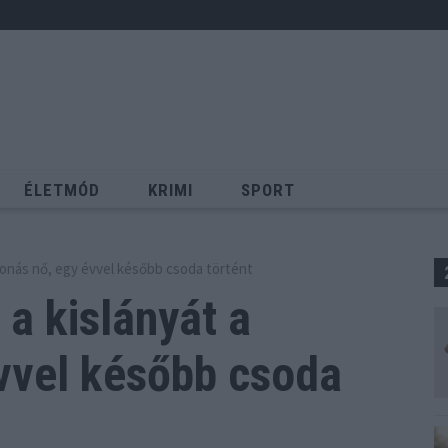
ÉLETMÓD
KRIMI
SPORT
Keresés
ronás nő, egy évvel később csoda történt
 a kislányát a
vvel később csoda