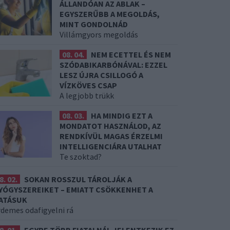
ÁLLANDÓAN AZ ABLAK –
EGYSZERŰBB A MEGOLDÁS,
MINT GONDOLNÁD
Villámgyors megoldás
08. 04.
NEM ECETTEL ÉS NEM
SZÓDABIKARBÓNÁVAL: EZZEL
LESZ ÚJRA CSILLOGÓ A
VÍZKÖVES CSAP
A legjobb trükk
08. 03.
HA MINDIG EZT A
MONDATOT HASZNÁLOD, AZ
RENDKÍVÜL MAGAS ÉRZELMI
INTELLIGENCIÁRA UTALHAT
Te szoktad?
8. 02.
SOKAN ROSSZUL TÁROLJÁK A
YÓGYSZEREIKET – EMIATT CSÖKKENHET A
ATÁSUK
rdemes odafigyelni rá