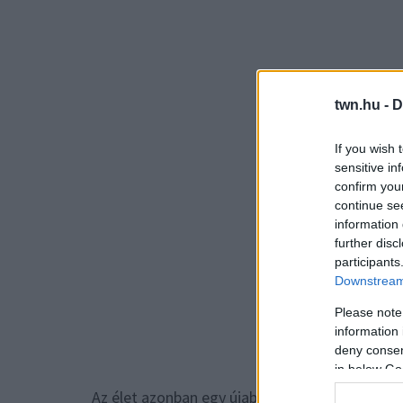
twn.hu -
D
If you wish 
sensitive in
confirm you
continue se
information 
further disc
participants
Downstream 
Please note
information 
deny consent
in below Go
Az élet azonban egy újabb fordulattal lepte me