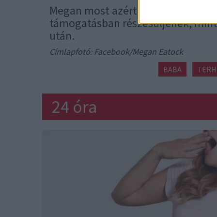
Megan most azért is kampányol, ho
támogatásban részesüljenek, mint 
után.
Címlapfotó: Facebook/Megan Eatock
BABA
TERH
24 óra