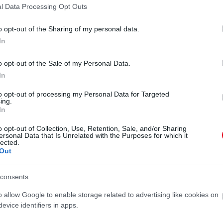
l Data Processing Opt Outs
yt lányuk kishúgának, Ophelia Cassidynek. Megan egy
mondott köszönetet a gyermekáldásért:
"Köszönjük,
o opt-out of the Sharing of my personal data.
goddal." Majd egy újabb bejegyzésben érkezett a
In
thatjuk, ahogy nősz, és a tudat, hogy a
gtató érzéssel tölt el" - írta.
o opt-out of the Sale of my Personal Data.
In
to opt-out of processing my Personal Data for Targeted
ing.
In
o opt-out of Collection, Use, Retention, Sale, and/or Sharing
ersonal Data that Is Unrelated with the Purposes for which it
lected.
Out
consents
o allow Google to enable storage related to advertising like cookies on
evice identifiers in apps.