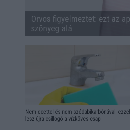
Orvos figyelmeztet: ezt az ap
szőnyeg alá
Nem ecettel és nem szódabikarbónával: ezze
lesz újra csillogó a vízköves csap