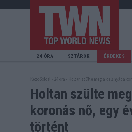
24 ÓRA
SZTÁROK
ÉRDEKES
Kezdőoldal
»
24 óra
» Holtan szülte meg a kislányát a ko
Holtan szülte meg
koronás
nő, egy é
történt