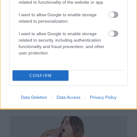
related to functionality of the website or app.
első jelek szinte észrevehetetlenek
I want to allow Google to enable storage
related to personalization.
I want to allow Google to enable storage
related to security, including authentication
functionality and fraud prevention, and other
user protection.
CONFIRM
Ha ezt érzed evés után, a szervezeted fontos dologra
Data Deletion
Data Access
Privacy Policy
próbál figyelmeztetni