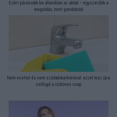
Ezért párásodik be állandóan az ablak – egyszerűbb a
megoldás, mint gondolnád
Nem ecettel és nem szódabikarbónával: ezzel lesz újra
csillogó a vízköves csap