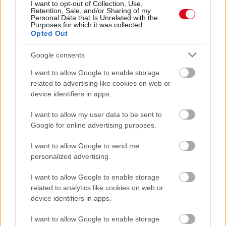
08. 01.
EGYRE TÖBB FIATALNÁL JELENTKEZIK EZ A
I want to opt-out of Collection, Use,
Retention, Sale, and/or Sharing of my
VITAMINHIÁNY – ILYEN JELEKRE FIGYELJ
Personal Data that Is Unrelated with the
Erre figyelj!
Purposes for which it was collected.
Opted Out
24 ÓRA TOVÁBBI HÍREI
Google consents
24 óra
I want to allow Google to enable storage
related to advertising like cookies on web or
device identifiers in apps.
I want to allow my user data to be sent to
Google for online advertising purposes.
I want to allow Google to send me
personalized advertising.
I want to allow Google to enable storage
related to analytics like cookies on web or
device identifiers in apps.
I want to allow Google to enable storage
Egyre több embernél jelentkezik ez a hiányállapot – az