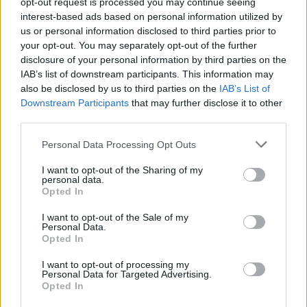
SÖPÖRD A SZŐNYEG ALÁ
opt-out request is processed you may continue seeing
Fontos!
interest-based ads based on personal information utilized by
us or personal information disclosed to third parties prior to
your opt-out. You may separately opt-out of the further
08. 05.
EZÉRT PÁRÁSODIK BE
disclosure of your personal information by third parties on the
ÁLLANDÓAN AZ ABLAK – EGYSZERŰBB
IAB’s list of downstream participants. This information may
A MEGOLDÁS, MINT GONDOLNÁD
also be disclosed by us to third parties on the
IAB’s List of
Villámgyors megoldás
Downstream Participants
that may further disclose it to other
third parties.
Please note that this website/app uses one or more Google
Personal Data Processing Opt Outs
08. 04.
NEM ECETTEL ÉS NEM SZÓDABIKARBÓNÁVAL:
services and may gather and store information including but
EZZEL LESZ ÚJRA CSILLOGÓ A VÍZKÖVES CSAP
not limited to your visit or usage behaviour. You may click to
I want to opt-out of the Sharing of my
A legjobb trükk
personal data.
grant or deny consent to Google and its third-party tags to
Opted In
use your data for below specified purposes in below Google
08. 03.
HA MINDIG EZT A MONDATOT HASZNÁLOD, AZ
consent section.
RENDKÍVÜL MAGAS ÉRZELMI INTELLIGENCIÁRA UTALHAT
I want to opt-out of the Sale of my
Personal Data.
Te szoktad?
Opted In
08. 02.
SOKAN ROSSZUL TÁROLJÁK A GYÓGYSZEREIKET –
I want to opt-out of processing my
EMIATT CSÖKKENHET A HATÁSUK
Personal Data for Targeted Advertising.
Érdemes odafigyelni rá
Opted In