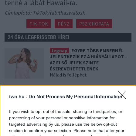
tenné a lábát Hawaii-ra.
Címlapfotó: TikTok/tabithaswatosh
TIK-TOK
PÉNZ
PSZICHOPATA
24 ÓRA LEGFRISSEBB HÍREI
tegnap
EGYRE TÖBB EMBERNÉL
JELENTKEZIK EZ A HIÁNYÁLLAPOT –
AZ ELSŐ JELEK SZINTE
ÉSZREVEHETETLENEK
Nálad is felléphet
08. 07.
HA EZT ÉRZED EVÉS UTÁN, A
SZERVEZETED FONTOS DOLOGRA
twn.hu -
Do Not Process My Personal Information
PRÓBÁL FIGYELMEZTETNI
Figyelj a jelekre!
If you wish to opt-out of the sale, sharing to third parties, or
processing of your personal or sensitive information for
targeted advertising by us, please use the below opt-out
08. 06.
ORVOS FIGYELMEZTET: EZT
AZ APRÓ REGGELI TÜNETET NE
section to confirm your selection. Please note that after your