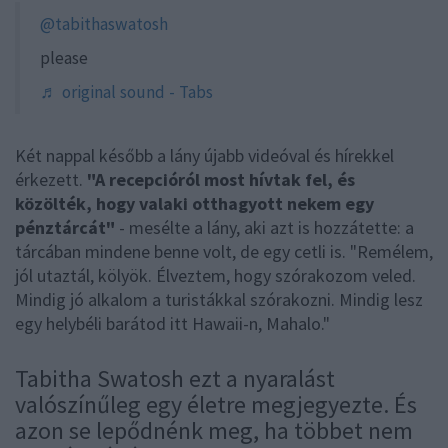
@tabithaswatosh
please
♬ original sound - Tabs
Két nappal később a lány újabb videóval és hírekkel
érkezett.
"A recepcióról most hívtak fel, és
közölték, hogy valaki otthagyott nekem egy
pénztárcát"
- mesélte a lány, aki azt is hozzátette: a
tárcában mindene benne volt, de egy cetli is. "Remélem,
jól utaztál, kölyök. Élveztem, hogy szórakozom veled.
Mindig jó alkalom a turistákkal szórakozni. Mindig lesz
egy helybéli barátod itt Hawaii-n, Mahalo."
Tabitha Swatosh ezt a nyaralást
valószínűleg egy életre megjegyezte. És
azon se lepődnénk meg, ha többet nem