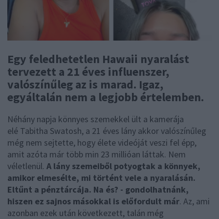
Egy feledhetetlen Hawaii nyaralást
tervezett a 21 éves influenszer,
valószínűleg az is marad. Igaz,
egyáltalán nem a legjobb értelemben.
Néhány napja könnyes szemekkel ült a kamerája
elé Tabitha Swatosh, a 21 éves lány akkor valószínűleg
még nem sejtette, hogy élete videóját veszi fel épp,
amit azóta már több min 23 millióan láttak. Nem
véletlenül.
A lány szemeiből potyogtak a könnyek,
amikor elmesélte, mi történt vele a nyaralásán.
Eltűnt a pénztárcája. Na és? - gondolhatnánk,
hiszen ez sajnos másokkal is előfordult már
. Az, ami
azonban ezek után következett, talán még