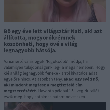
Bő egy éve lett világsztár Nati, aki azt
állította, mogyorókrémnek
köszönheti, hogy övé a világ
legnagyobb hátsója.
Az ismerté válás egyik "legolcsóbb" módja, ha
valamilyen tulajdonságunk leg- a maga nemében. Hogy
kié a világ legnagyobb feneke - arról hivatalos adat
egyelőre nincs. Az azonban tény,
akad egy svéd nő,
aki mindent megtesz a megtisztelő cím
megszerzéséért.
Havonta például 15 üveg Nutellát
eszik meg, hogy hatalmas hátsót növesszen.