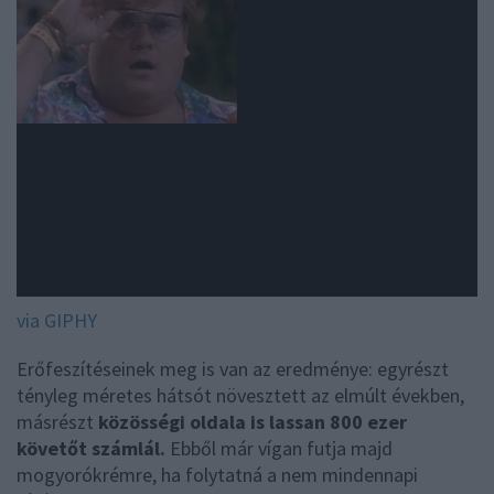
via GIPHY
Erőfeszítéseinek meg is van az eredménye: egyrészt
tényleg méretes hátsót növesztett az elmúlt években,
másrészt
közösségi oldala is lassan 800 ezer
követőt számlál.
Ebből már vígan futja majd
mogyorókrémre, ha folytatná a nem mindennapi