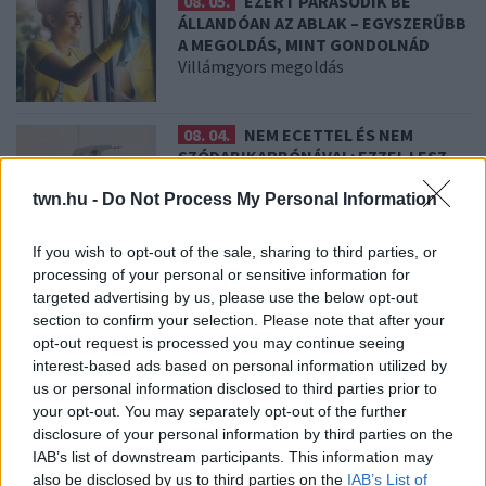
08. 05.
EZÉRT PÁRÁSODIK BE
ÁLLANDÓAN AZ ABLAK – EGYSZERŰBB
A MEGOLDÁS, MINT GONDOLNÁD
Villámgyors megoldás
08. 04.
NEM ECETTEL ÉS NEM
SZÓDABIKARBÓNÁVAL: EZZEL LESZ
ÚJRA CSILLOGÓ A VÍZKÖVES CSAP
A legjobb trükk
twn.hu -
Do Not Process My Personal Information
If you wish to opt-out of the sale, sharing to third parties, or
08. 03.
HA MINDIG EZT A MONDATOT
processing of your personal or sensitive information for
HASZNÁLOD, AZ RENDKÍVÜL MAGAS
targeted advertising by us, please use the below opt-out
ÉRZELMI INTELLIGENCIÁRA UTALHAT
section to confirm your selection. Please note that after your
Te szoktad?
opt-out request is processed you may continue seeing
interest-based ads based on personal information utilized by
us or personal information disclosed to third parties prior to
08. 02.
SOKAN ROSSZUL TÁROLJÁK A GYÓGYSZEREIKET –
your opt-out. You may separately opt-out of the further
EMIATT CSÖKKENHET A HATÁSUK
disclosure of your personal information by third parties on the
Érdemes odafigyelni rá
IAB’s list of downstream participants. This information may
also be disclosed by us to third parties on the
IAB’s List of