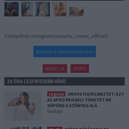
Címlapfotó: Instagram/natasha_crown_official1
Kattints a méretes popsiért!
NUTELLA
POPSI
24 ÓRA LEGFRISSEBB HÍREI
tegnap
ORVOS FIGYELMEZTET: EZT
AZ APRÓ REGGELI TÜNETET NE
SÖPÖRD A SZŐNYEG ALÁ
Fontos!