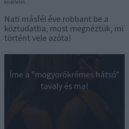
kísérletet.
Nati másfél éve robbant be a
köztudatba, most megnéztük, mi
történt vele azóta!
Íme a "mogyorókrémes hátsó"
tavaly és ma!