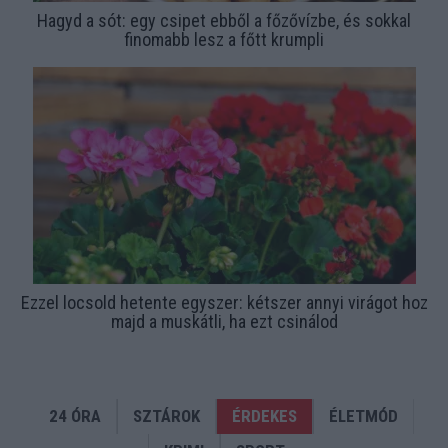
Hagyd a sót: egy csipet ebből a főzővízbe, és sokkal
finomabb lesz a főtt krumpli
Ezzel locsold hetente egyszer: kétszer annyi virágot hoz
majd a muskátli, ha ezt csinálod
24 ÓRA
SZTÁROK
ÉRDEKES
ÉLETMÓD