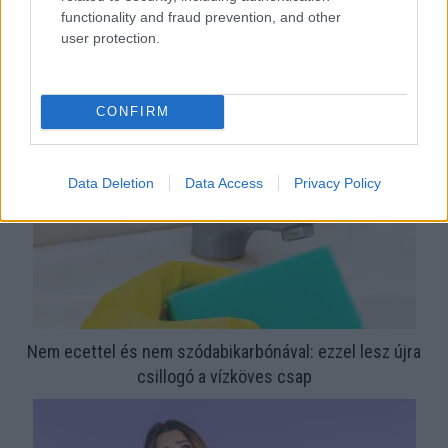
functionality and fraud prevention, and other
Ezért párásodik be állandóan az ablak – egyszerűbb a
user protection.
megoldás, mint gondolnád
CONFIRM
Data Deletion
Data Access
Privacy Policy
Nem ecettel és nem szódabikarbónával: ezzel lesz újra
csillogó a vízköves csap