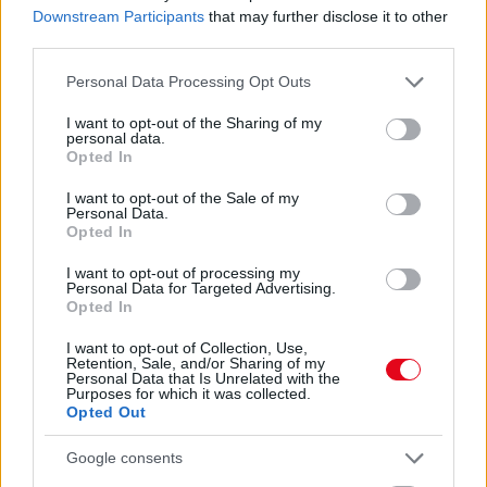
08. 01.
EGYRE TÖBB FIATALNÁL JELENTKEZIK EZ A
Downstream Participants
that may further disclose it to other
VITAMINHIÁNY – ILYEN JELEKRE FIGYELJ
third parties.
Erre figyelj!
Please note that this website/app uses one or more Google
Personal Data Processing Opt Outs
07. 31.
NEM A CITROMSAV, AZ ECET VAGY A
services and may gather and store information including but
SZÓDABIKARBÓNA A LEGERŐSEBB: EZT HASZNÁLJÁK A
not limited to your visit or usage behaviour. You may click to
I want to opt-out of the Sharing of my
SZÁLLODÁKBAN A VÍZKŐ ELLEN
personal data.
grant or deny consent to Google and its third-party tags to
Ez a szer tényleg eltünteti a vízkövet
Opted In
use your data for below specified purposes in below Google
consent section.
I want to opt-out of the Sale of my
07. 31.
HAGYD A SÓT: EGY CSIPET EBBŐL A FŐZŐVÍZBE,
Personal Data.
ÉS SOKKAL FINOMABB LESZ A FŐTT KRUMPLI
Opted In
Titkos hozzávaló
I want to opt-out of processing my
Personal Data for Targeted Advertising.
24 ÓRA TOVÁBBI HÍREI
Opted In
24 óra
I want to opt-out of Collection, Use,
Retention, Sale, and/or Sharing of my
Personal Data that Is Unrelated with the
Purposes for which it was collected.
Opted Out
Google consents