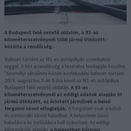
A Budapest felé vezető oldalon, a 93-as
kilométerszelvénynél több jármű ütközött -
közölte a rendőrség.
Baleset történt az M1-es autópályán szombaton
reggel. A hírt a rendőrség a hivatalos honlapján közölte.
"Személyi sérüléses közúti közlekedési baleset történt
2019. augusztus 3-án 8 óra körül az M1-es autópálya
Budapest felé vezető oldalán.
A 93-as
kilométerszelvénynél az eddigi adatok alapján öt
jármű ütközött, az érintett járművek a belső
forgalmi sávot elfoglalják.
A forgalom csak a külső
és a műszaki sávon haladhat. A helyszínen lassú
haladásra és torlódásra kell számítani. Az eddigi
információk alapján,
a balesetben hárman