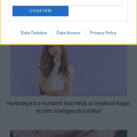
CONFIRM
Nem ecettel és nem szódabikarbónával: ezzel lesz újra
csillogó a vízköves csap
Data Deletion
Data Access
Privacy Policy
Ha mindig ezt a mondatot használod, az rendkívül magas
érzelmi intelligenciára utalhat