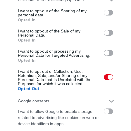
services and may gather and store information including but
Ha ezt érzed evés után, a szervezeted fontos dologra
not limited to your visit or usage behaviour. You may click to
I want to opt-out of the Sharing of my
personal data.
grant or deny consent to Google and its third-party tags to
próbál figyelmeztetni
Opted In
use your data for below specified purposes in below Google
consent section.
I want to opt-out of the Sale of my
Personal Data.
Opted In
I want to opt-out of processing my
Personal Data for Targeted Advertising.
Opted In
I want to opt-out of Collection, Use,
Retention, Sale, and/or Sharing of my
Personal Data that Is Unrelated with the
Purposes for which it was collected.
Opted Out
Orvos figyelmeztet: ezt az apró reggeli tünetet ne
Google consents
söpörd a szőnyeg alá
I want to allow Google to enable storage
related to advertising like cookies on web or
device identifiers in apps.