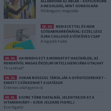
ÁLLANDÓAN AZ ABLAK – EGYSZERŰBB
A MEGOLDÁS, MINT GONDOLNÁD
Villámgyors megoldás
08. 04.
NEM ECETTEL ÉS NEM
SZÓDABIKARBÓNÁVAL: EZZEL LESZ
ÚJRA CSILLOGÓ A VÍZKÖVES CSAP
A legjobb trükk
08. 03.
HA MINDIG EZT A MONDATOT HASZNÁLOD, AZ
RENDKÍVÜL MAGAS ÉRZELMI INTELLIGENCIÁRA UTALHAT
Te szoktad?
08. 02.
SOKAN ROSSZUL TÁROLJÁK A GYÓGYSZEREIKET –
EMIATT CSÖKKENHET A HATÁSUK
Érdemes odafigyelni rá
08. 01.
EGYRE TÖBB FIATALNÁL JELENTKEZIK EZ A
VITAMINHIÁNY – ILYEN JELEKRE FIGYELJ
Erre figyelj!