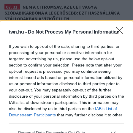
07. 31.
NEM A CITROMSAV, AZ ECET VAGY A
SZÓDABIKARBÓNA A LEGERŐSEBB: EZT HASZNÁLJÁK A
SZÁLLODÁKBAN A VÍZKŐ ELLEN
Ez a szer tényleg eltünteti a vízkövet
twn.hu -
Do Not Process My Personal Information
24 ÓRA TOVÁBBI HÍREI
If you wish to opt-out of the sale, sharing to third parties, or
24 óra
processing of your personal or sensitive information for
targeted advertising by us, please use the below opt-out
section to confirm your selection. Please note that after your
opt-out request is processed you may continue seeing
interest-based ads based on personal information utilized by
us or personal information disclosed to third parties prior to
your opt-out. You may separately opt-out of the further
disclosure of your personal information by third parties on the
IAB’s list of downstream participants. This information may
also be disclosed by us to third parties on the
IAB’s List of
Downstream Participants
that may further disclose it to other
third parties.
Please note that this website/app uses one or more Google
Personal Data Processing Opt Outs