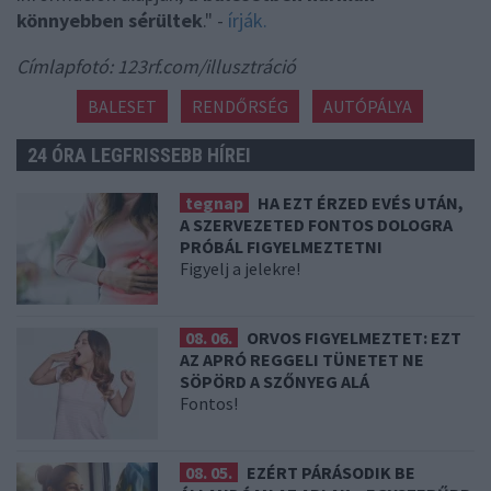
könnyebben sérültek
." -
írják.
Címlapfotó: 123rf.com/illusztráció
BALESET
RENDŐRSÉG
AUTÓPÁLYA
24 ÓRA LEGFRISSEBB HÍREI
tegnap
HA EZT ÉRZED EVÉS UTÁN,
A SZERVEZETED FONTOS DOLOGRA
PRÓBÁL FIGYELMEZTETNI
Figyelj a jelekre!
08. 06.
ORVOS FIGYELMEZTET: EZT
AZ APRÓ REGGELI TÜNETET NE
SÖPÖRD A SZŐNYEG ALÁ
Fontos!
08. 05.
EZÉRT PÁRÁSODIK BE