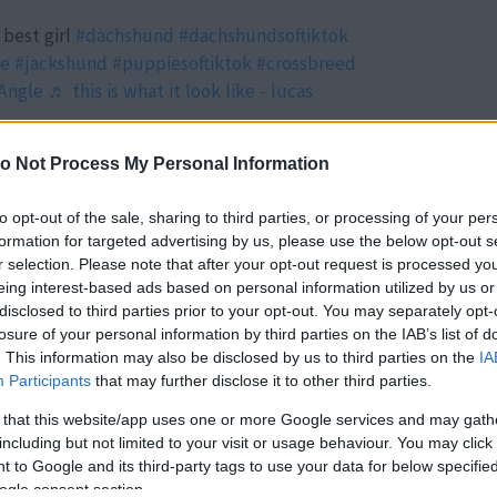
best girl
#dachshund
#dachshundsoftiktok
ie
#jackshund
#puppiesoftiktok
#crossbreed
Angle
♬ this is what it look like - lucas
Forrás:
TikTok
o Not Process My Personal Information
verék általában 23 és 35 centiméter közötti
amm közötti súlyú. Attól függően, hogy a tacskó
to opt-out of the sale, sharing to third parties, or processing of your per
 melyik szülőállat génjei dominálnak, a kölykök
formation for targeted advertising by us, please use the below opt-out s
 szőrzet lehet sima vagy drótos, és rövid vagy
r selection. Please note that after your opt-out request is processed y
lykök még egyedibbek a lehetséges szőrszínek
eing interest-based ads based on personal information utilized by us or
ell kutyákra jellemző a háromszínű szőrzet, azaz
disclosed to third parties prior to your opt-out. You may separately opt-
losure of your personal information by third parties on the IAB’s list of
 barnásbarna. De a csokoládébarna vagy a fekete-
. This information may also be disclosed by us to third parties on the
IA
más kombináció és mintázat is lehetséges.
Participants
that may further disclose it to other third parties.
 that this website/app uses one or more Google services and may gath
including but not limited to your visit or usage behaviour. You may click 
 to Google and its third-party tags to use your data for below specifi
ogle consent section.