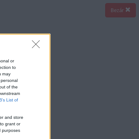
Bezár
sonal or
ection to
ou may
 personal
out of the
 downstream
B’s List of
er and store
to grant or
ed purposes