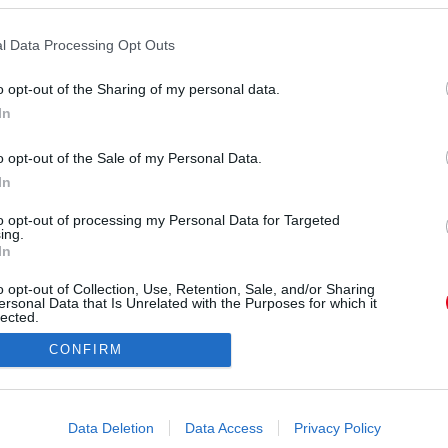
l Data Processing Opt Outs
o opt-out of the Sharing of my personal data.
In
o opt-out of the Sale of my Personal Data.
In
to opt-out of processing my Personal Data for Targeted
ing.
In
o opt-out of Collection, Use, Retention, Sale, and/or Sharing
ersonal Data that Is Unrelated with the Purposes for which it
lected.
Out
CONFIRM
consents
o allow Google to enable storage related to advertising like cookies on
Data Deletion
Data Access
Privacy Policy
evice identifiers in apps.