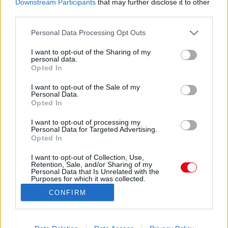
Downstream Participants
that may further disclose it to other
third parties.
Please note that this website/app uses one or more Google
Personal Data Processing Opt Outs
services and may gather and store information including but
not limited to your visit or usage behaviour. You may click to
I want to opt-out of the Sharing of my
personal data.
grant or deny consent to Google and its third-party tags to
Opted In
use your data for below specified purposes in below Google
Fig and Jay 🌱🐶 (@fig_and_jay) által megosztott bejegyzés
consent section.
I want to opt-out of the Sale of my
Personal Data.
Opted In
Forrás:
Instagram
A Jack Russell - tacskó keverék megjelenése: Mint már
I want to opt-out of processing my
említettük, a keverékre nincs fajtastandard. Ez azt
Personal Data for Targeted Advertising.
Opted In
jelenti, hogy az egyes kutyák között észrevehető
különbségek vannak, különösen a megjelenés
I want to opt-out of Collection, Use,
tekintetében. A lehetséges megjelenés azonban a
Retention, Sale, and/or Sharing of my
Personal Data that Is Unrelated with the
következő jellemzőkben foglalható össze. A keverék
Purposes for which it was collected.
Opted Out
inkább alacsony, de erős és izmos. Általában, de nem
CONFIRM
mindig, a tacskóra jellemző rövid lábakkal és hosszúkás
Google consents
testtel rendelkezik. A fej és a pofa is általában
megnyúltabb. A szemek általában barna színűek, a fülek
I want to allow Google to enable storage