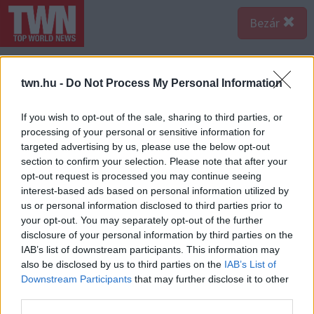
Bezár
twn.hu -
Do Not Process My Personal Information
If you wish to opt-out of the sale, sharing to third parties, or
processing of your personal or sensitive information for
targeted advertising by us, please use the below opt-out
section to confirm your selection. Please note that after your
opt-out request is processed you may continue seeing
interest-based ads based on personal information utilized by
us or personal information disclosed to third parties prior to
your opt-out. You may separately opt-out of the further
disclosure of your personal information by third parties on the
IAB’s list of downstream participants. This information may
also be disclosed by us to third parties on the
IAB’s List of
Forrás:
123rf.com
Downstream Participants
that may further disclose it to other
Koh Samui, Thaiföld - Az ország egyik legnépszerűbb
third parties.
turistaszigete, amely már majdnem egy éve küzd az