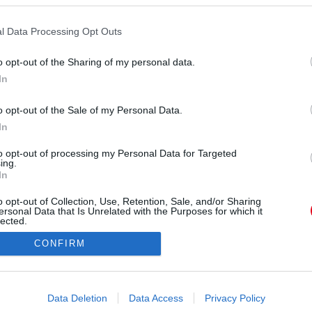
atottság sajnos negatív hatással van a városra és
 sétahajó járt Athénban - több, mint korábban
l Data Processing Opt Outs
látványosságoknál az egynapos kirándulók száma
tnivalók, mint például az Akropolisz, ma már a
o opt-out of the Sharing of my personal data.
e nem csak a műemlék, hanem a talaj is. Ráadásul
In
ztérium a több turista vonzása érdekében a
i terv figyelembevétele nélkül végezte el. Ez
o opt-out of the Sale of my Personal Data.
eti leletek elvesztéséhez is vezetett. A turizmus
In
zálása érdekében most új beléptetési rendszert
 amely szerint naponta "csak" 20 000 látogatót
to opt-out of processing my Personal Data for Targeted
ing.
engednek be.
In
o opt-out of Collection, Use, Retention, Sale, and/or Sharing
ersonal Data that Is Unrelated with the Purposes for which it
lected.
Out
CONFIRM
consents
o allow Google to enable storage related to advertising like cookies on
Data Deletion
Data Access
Privacy Policy
evice identifiers in apps.