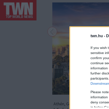
twn.hu -
D
If you wish 
sensitive in
confirm you
continue se
information 
further disc
participants
Downstream 
Please note
information 
deny consent
Athén, Görögország - A görög 
in below Go