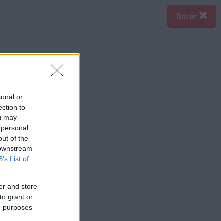
Bezár
sonal or
ection to
ou may
 personal
out of the
 downstream
B’s List of
er and store
to grant or
ed purposes