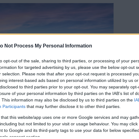
o Not Process My Personal Information
to opt-out of the sale, sharing to third parties, or processing of your per
formation for targeted advertising by us, please use the below opt-out s
r selection. Please note that after your opt-out request is processed y
eing interest-based ads based on personal information utilized by us or
disclosed to third parties prior to your opt-out. You may separately opt-
losure of your personal information by third parties on the IAB’s list of
. This information may also be disclosed by us to third parties on the
IA
Participants
that may further disclose it to other third parties.
 that this website/app uses one or more Google services and may gath
including but not limited to your visit or usage behaviour. You may click 
Forrás:
123rf.com
 to Google and its third-party tags to use your data for below specifi
fővárosba évek óta egyre több látogató érkezik.
ogle consent section.