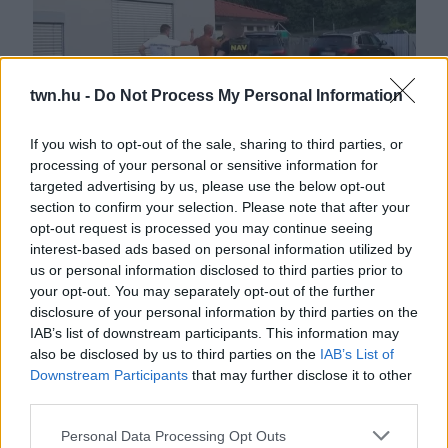
twn.hu -
Do Not Process My Personal Information
If you wish to opt-out of the sale, sharing to third parties, or
processing of your personal or sensitive information for
Tibor volt a fővárosi "taximaffia" feje: közel 100 rendőr
targeted advertising by us, please use the below opt-out
csapott le a turisták rémeire - Fotók
section to confirm your selection. Please note that after your
opt-out request is processed you may continue seeing
interest-based ads based on personal information utilized by
us or personal information disclosed to third parties prior to
your opt-out. You may separately opt-out of the further
disclosure of your personal information by third parties on the
IAB’s list of downstream participants. This information may
also be disclosed by us to third parties on the
IAB’s List of
Downstream Participants
that may further disclose it to other
third parties.
Please note that this website/app uses one or more Google
Personal Data Processing Opt Outs