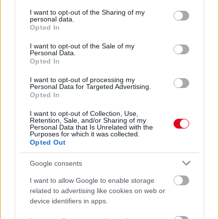
services and may gather and store information including but
Luxus BMW-t is lefoglaltak: Tiborék rettegésben tartották
not limited to your visit or usage behaviour. You may click to
I want to opt-out of the Sharing of my
a fővárosi taxisokat - Ez volt a módszerük - Fotók
personal data.
grant or deny consent to Google and its third-party tags to
Opted In
use your data for below specified purposes in below Google
consent section.
I want to opt-out of the Sale of my
Personal Data.
Opted In
I want to opt-out of processing my
Personal Data for Targeted Advertising.
Opted In
I want to opt-out of Collection, Use,
Retention, Sale, and/or Sharing of my
Personal Data that Is Unrelated with the
Purposes for which it was collected.
Opted Out
Emlékszel a Taxi-filmek sztárjára? 63 évesen biztos nem
ismered fel - Fotók
Google consents
I want to allow Google to enable storage
related to advertising like cookies on web or
device identifiers in apps.