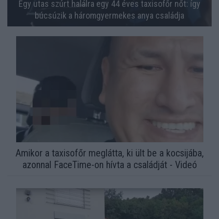
Egy utas szúrt halálra egy 44 éves taxisofőr nőt: így
búcsúzik a háromgyermekes anya családja
Amikor a taxisofőr meglátta, ki ült be a kocsijába,
azonnal FaceTime-on hívta a családját - Videó