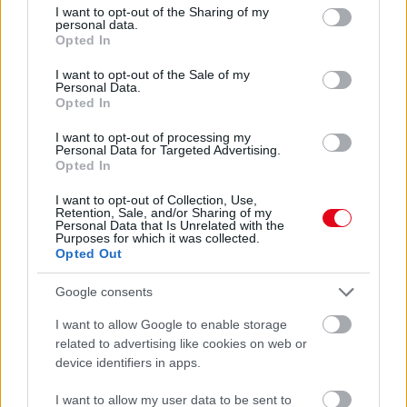
not limited to your visit or usage behaviour. You may click to
I want to opt-out of the Sharing of my
Veszélyes vírus terjed: Az orvosoknak nincs rá ellenszere
personal data.
grant or deny consent to Google and its third-party tags to
Opted In
use your data for below specified purposes in below Google
consent section.
I want to opt-out of the Sale of my
Personal Data.
Opted In
I want to opt-out of processing my
Personal Data for Targeted Advertising.
Opted In
I want to opt-out of Collection, Use,
Retention, Sale, and/or Sharing of my
Personal Data that Is Unrelated with the
Purposes for which it was collected.
Egyedül jelent meg a 4 éves gyerek a műtéten: az orvos
Opted Out
örökbe fogadta a kis beteget
Google consents
I want to allow Google to enable storage
related to advertising like cookies on web or
device identifiers in apps.
I want to allow my user data to be sent to