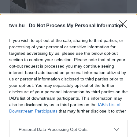
twn.hu -
Do Not Process My Personal Information
If you wish to opt-out of the sale, sharing to third parties, or
processing of your personal or sensitive information for
targeted advertising by us, please use the below opt-out
Szex közbeni fájdalmra panaszkodik a 31 éves nő: egy
section to confirm your selection. Please note that after your
ápolónő sorsdöntő felfedezést tesz
opt-out request is processed you may continue seeing
interest-based ads based on personal information utilized by
us or personal information disclosed to third parties prior to
your opt-out. You may separately opt-out of the further
disclosure of your personal information by third parties on the
IAB’s list of downstream participants. This information may
also be disclosed by us to third parties on the
IAB’s List of
Downstream Participants
that may further disclose it to other
third parties.
Please note that this website/app uses one or more Google
Personal Data Processing Opt Outs
services and may gather and store information including but