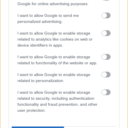
Google for online advertising purposes.
I want to allow Google to send me
personalized advertising.
I want to allow Google to enable storage
related to analytics like cookies on web or
Sok orvos teszi meg azonnal ezt a dolgot, ha belép egy
device identifiers in apps.
hotelszobába
I want to allow Google to enable storage
related to functionality of the website or app.
I want to allow Google to enable storage
related to personalization.
I want to allow Google to enable storage
related to security, including authentication
functionality and fraud prevention, and other
user protection.
T-Rex - Az orvosok szerint ez az alvási pozíció