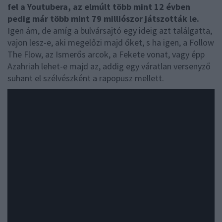
fel a Youtubera, az elmúlt több mint 12 évben
pedig már több mint 79 milliószor játszották le.
Igen ám, de amíg a bulvársajtó egy ideig azt találgatta,
vajon lesz-e, aki megelőzi majd őket, s ha igen, a Follow
The Flow, az Ismerős arcok, a Fekete vonat, vagy épp
Azahriah lehet-e majd az, addig egy váratlan versenyző
suhant el szélvészként a rapopusz mellett.