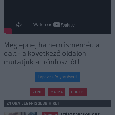
Meglepne, ha nem ismernéd a
dalt - a következő oldalon
mutatjuk a trónfosztót!
Lapozz a folytatásért!
ZENE
MAJKA
CURTIS
24 ÓRA LEGFRISSEBB HÍREI
tegnap
EZÉRT PÁRÁSODIK BE