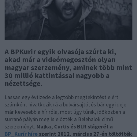
A BPKurir egyik olvasója szúrta ki,
akad már a videómegosztón olyan
magyar szerzemény, aminek több mint
30 millió kattintással nagyobb a
nézettsége.
Lassan egy évtizede a legtöbb megtekintést elért
számként hivatkozik rá a bulvársajtó, és bár egy ideje
már kevesebb a hír róla, most úgy tűnik, időközben a
surranó pályán meg is előzték a Belehalok című
szerzeményt.
Majka, Curtis és BLR slágerét a
BP_Kurír híre
szerint 2012. március 27-én töltötték