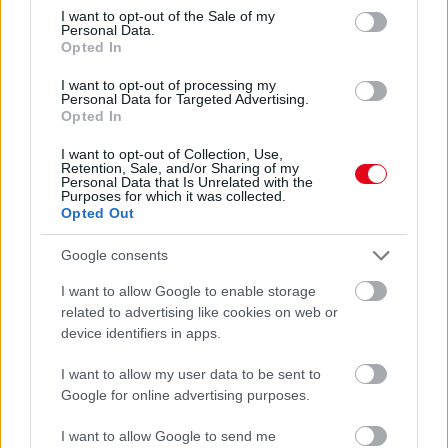
24 óra
consent section.
I want to opt-out of the Sale of my
Personal Data.
Opted In
I want to opt-out of processing my
Personal Data for Targeted Advertising.
Opted In
I want to opt-out of Collection, Use,
Retention, Sale, and/or Sharing of my
Personal Data that Is Unrelated with the
Purposes for which it was collected.
Opted Out
Google consents
I want to allow Google to enable storage
Ezért párásodik be állandóan az ablak – egyszerűbb a
related to advertising like cookies on web or
megoldás, mint gondolnád
device identifiers in apps.
I want to allow my user data to be sent to
Google for online advertising purposes.
I want to allow Google to send me