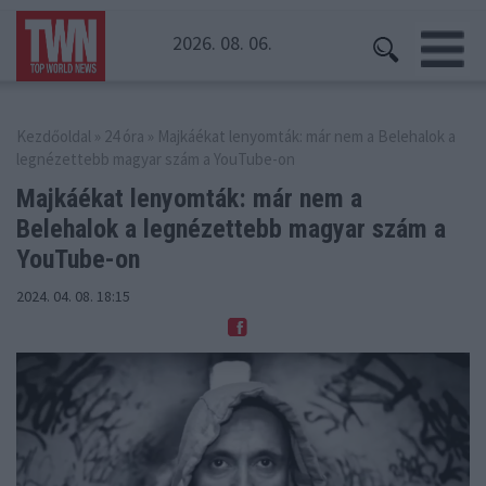
2026. 08. 06.
Kezdőoldal
»
24 óra
» Majkáékat lenyomták: már nem a Belehalok a
legnézettebb magyar szám a YouTube-on
Majkáékat lenyomták: már nem a
Belehalok
a legnézettebb magyar szám a
YouTube-on
2024. 04. 08. 18:15