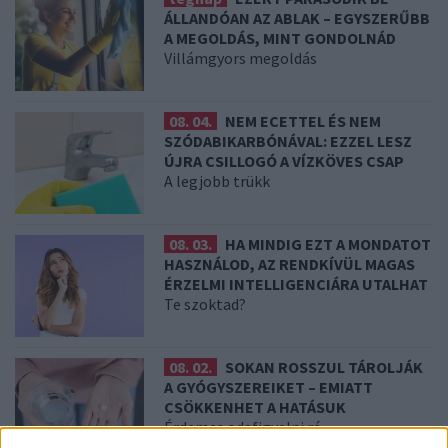
ÁLLANDÓAN AZ ABLAK – EGYSZERŰBB
A MEGOLDÁS, MINT GONDOLNÁD
Villámgyors megoldás
08. 04.
NEM ECETTEL ÉS NEM
SZÓDABIKARBÓNÁVAL: EZZEL LESZ
ÚJRA CSILLOGÓ A VÍZKÖVES CSAP
A legjobb trükk
08. 03.
HA MINDIG EZT A MONDATOT
HASZNÁLOD, AZ RENDKÍVÜL MAGAS
ÉRZELMI INTELLIGENCIÁRA UTALHAT
Te szoktad?
08. 02.
SOKAN ROSSZUL TÁROLJÁK
A GYÓGYSZEREIKET – EMIATT
CSÖKKENHET A HATÁSUK
Érdemes odafigyelni rá