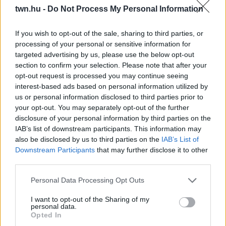
twn.hu -
Do Not Process My Personal Information
08. 01.
EGYRE TÖBB FIATALNÁL JELENTKEZIK EZ A
VITAMINHIÁNY – ILYEN JELEKRE FIGYELJ
If you wish to opt-out of the sale, sharing to third parties, or
Erre figyelj!
processing of your personal or sensitive information for
targeted advertising by us, please use the below opt-out
07. 31.
NEM A CITROMSAV, AZ ECET VAGY A
section to confirm your selection. Please note that after your
SZÓDABIKARBÓNA A LEGERŐSEBB: EZT HASZNÁLJÁK A
opt-out request is processed you may continue seeing
SZÁLLODÁKBAN A VÍZKŐ ELLEN
interest-based ads based on personal information utilized by
Ez a szer tényleg eltünteti a vízkövet
us or personal information disclosed to third parties prior to
your opt-out. You may separately opt-out of the further
07. 31.
HAGYD A SÓT: EGY CSIPET EBBŐL A FŐZŐVÍZBE,
disclosure of your personal information by third parties on the
ÉS SOKKAL FINOMABB LESZ A FŐTT KRUMPLI
IAB’s list of downstream participants. This information may
Titkos hozzávaló
also be disclosed by us to third parties on the
IAB’s List of
Downstream Participants
that may further disclose it to other
07. 31.
EZZEL LOCSOLD HETENTE EGYSZER: KÉTSZER
third parties.
ANNYI VIRÁGOT HOZ MAJD A MUSKÁTLI, HA EZT CSINÁLOD
Ettől lesz a tiéd a leggyönyörűbb muskátli a környéken
Please note that this website/app uses one or more Google
Personal Data Processing Opt Outs
services and may gather and store information including but
24 ÓRA TOVÁBBI HÍREI
not limited to your visit or usage behaviour. You may click to
I want to opt-out of the Sharing of my
personal data.
grant or deny consent to Google and its third-party tags to
Opted In
use your data for below specified purposes in below Google