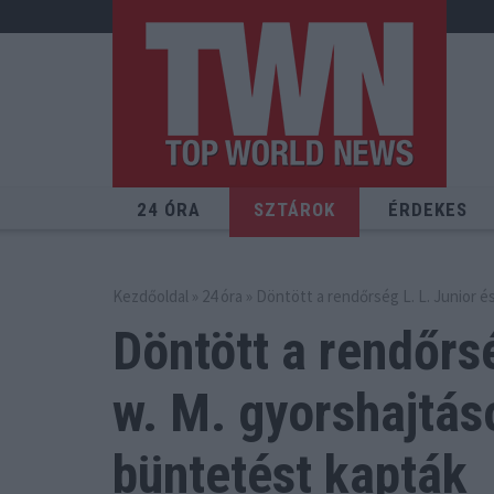
24 ÓRA
SZTÁROK
ÉRDEKES
Kezdőoldal
»
24 óra
» Döntött a rendőrség L. L. Junior é
Döntött a rendőrsé
w. M. gyorshajtás
büntetést kapták