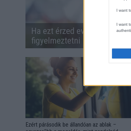
I want t
I want t
Ha ezt érzed evés után, a sz
authenti
figyelmeztetni
Ezért párásodik be állandóan az ablak –