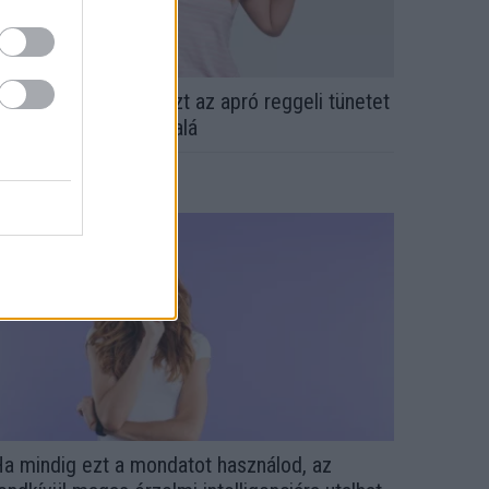
rvos figyelmeztet: ezt az apró reggeli tünetet
e söpörd a szőnyeg alá
a mindig ezt a mondatot használod, az