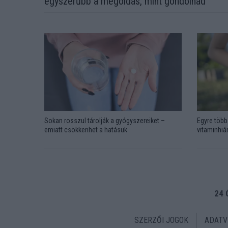
egyszerűbb a megoldás, mint gondolnád
Sokan rosszul tárolják a gyógyszereiket –
Egyre több 
emiatt csökkenhet a hatásuk
vitaminhián
24 
SZERZŐI JOGOK
ADATV