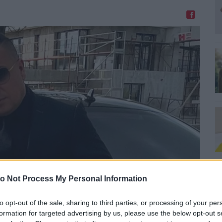
Megosztom Facebookon
0
o Not Process My Personal Information
H
I
T
to opt-out of the sale, sharing to third parties, or processing of your per
formation for targeted advertising by us, please use the below opt-out s