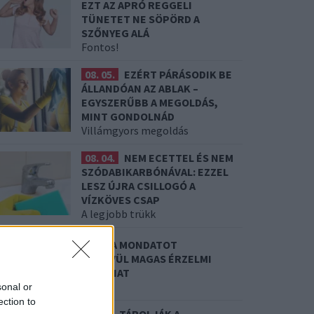
EZT AZ APRÓ REGGELI
TÜNETET NE SÖPÖRD A
SZŐNYEG ALÁ
Fontos!
08. 05.
EZÉRT PÁRÁSODIK BE
ÁLLANDÓAN AZ ABLAK –
EGYSZERŰBB A MEGOLDÁS,
MINT GONDOLNÁD
Villámgyors megoldás
08. 04.
NEM ECETTEL ÉS NEM
SZÓDABIKARBÓNÁVAL: EZZEL
LESZ ÚJRA CSILLOGÓ A
VÍZKÖVES CSAP
A legjobb trükk
8. 03.
HA MINDIG EZT A MONDATOT
ASZNÁLOD, AZ RENDKÍVÜL MAGAS ÉRZELMI
NTELLIGENCIÁRA UTALHAT
e szoktad?
sonal or
ection to