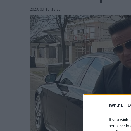
2023. 09. 15. 13:35
twn.hu -
D
If you wish 
sensitive in