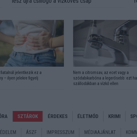
lesz újra csillogó a vízköves csap
r
fiatalnál jelentkezik ez a
Nem a citromsav, az ecet vagy a
y – ilyen jelekre figyelj
szódabikarbóna a legerősebb: ezt ha
szállodákban a vízkő ellen
ÓRA
SZTÁROK
ÉRDEKES
ÉLETMÓD
KRIMI
SP
ÉDELEM
ÁSZF
IMPRESSZUM
MÉDIAAJÁNLAT
KOMM