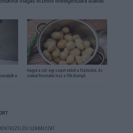
endkívül magas érzelmi intelligenciára utalhat
Hagyd a sót: egy csipet ebből a főzővízbe, és
sználják a
sokkal finomabb lesz a főtt krumpli
ORT
ENTKEZELÉSI SZABÁLYZAT