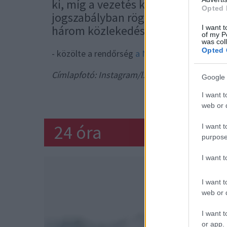
ki, míg a vezetés közben kézben t
Opted 
jogszabályban rögzített húszezer f
három közlekedési előéleti pontot
I want t
of my P
was col
Opted 
- közölte a rendőrség
a Naphire.hu
megkeresé
Címlapfotó: Instagram/l.l.junior
Google 
RENDŐRS
I want t
web or d
24 óra
I want t
purpose
I want 
I want t
web or d
I want t
or app.