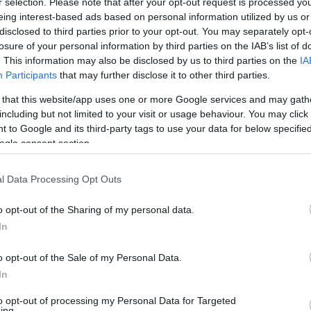
0
r selection. Please note that after your opt-out request is processed y
G
eing interest-based ads based on personal information utilized by us or
H
disclosed to third parties prior to your opt-out. You may separately opt-
É
losure of your personal information by third parties on the IAB’s list of
cceskedett L. L. Junior: az élő videója
. This information may also be disclosed by us to third parties on the
IA
0
eplő G. w. M.-mel szemben is
Participants
that may further disclose it to other third parties.
A
Er
 that this website/app uses one or more Google services and may gath
including but not limited to your visit or usage behaviour. You may click 
Ki ez?” - lehetett hallani egy csütörtök este L. L.
0
 to Google and its third-party tags to use your data for below specifi
S
ideójában az énekes kérdését.
A felvételen a Petőfi-
ogle consent section.
H
W, a videóból viszont az is kiderült, L. L. Junior
Ez
 felett haladt. S hogy ki vezette az őt megelőző
l Data Processing Opt Outs
lek alapján a rendőrség hivataból indított vizsgálatot,
Naphire.hu
most azt is kiderítette, milyen büntetést
o opt-out of the Sharing of my personal data.
In
g a megengedett sebesség túllépése
o opt-out of the Sale of my Personal Data.
In
n fejenként 90 ezer forint
-6 közlekedési előéleti pontot szabott
to opt-out of processing my Personal Data for Targeted
ing.