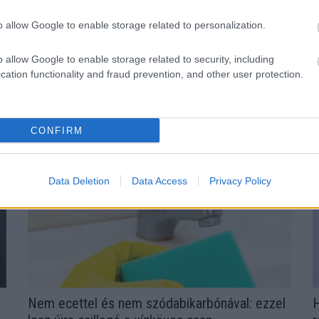
o allow Google to enable storage related to personalization.
o allow Google to enable storage related to security, including
O
ervezeted fontos dologra próbál
cation functionality and fraud prevention, and other user protection.
n
CONFIRM
Data Deletion
Data Access
Privacy Policy
Nem ecettel és nem szódabikarbónával: ezzel
H