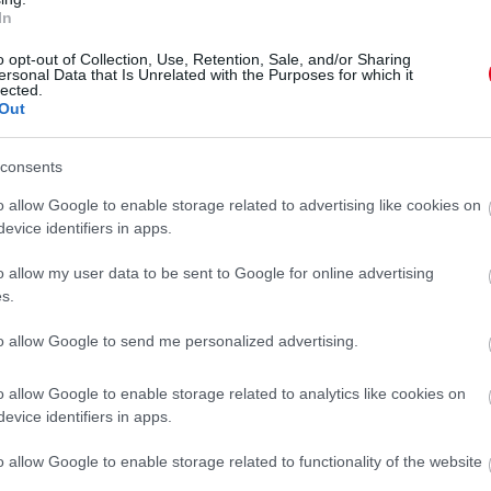
artott mobiltelefonnal videózás miatt a
In
orint pénzbírságot szabta ki, valamint
 rögzített”
o opt-out of Collection, Use, Retention, Sale, and/or Sharing
ersonal Data that Is Unrelated with the Purposes for which it
lected.
Out
sére.
consents
ÉG
L. L. JUNIOR
o allow Google to enable storage related to advertising like cookies on
evice identifiers in apps.
o allow my user data to be sent to Google for online advertising
s.
to allow Google to send me personalized advertising.
o allow Google to enable storage related to analytics like cookies on
evice identifiers in apps.
o allow Google to enable storage related to functionality of the website