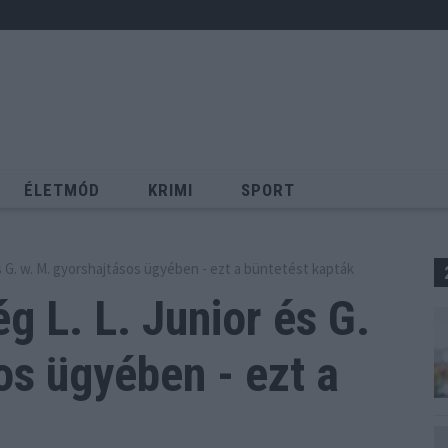
ÉLETMÓD
KRIMI
SPORT
Keresés
s G. w. M. gyorshajtásos ügyében - ezt a büntetést kapták
g L. L. Junior és G.
os
ügyében - ezt a