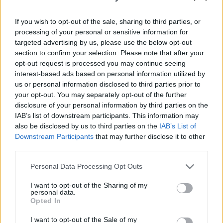
VITAMINHIÁNY – ILYEN JELEKRE FIGYELJ
Erre figyelj!
If you wish to opt-out of the sale, sharing to third parties, or
processing of your personal or sensitive information for
07. 31.
NEM A CITROMSAV, AZ ECET VAGY A
targeted advertising by us, please use the below opt-out
SZÓDABIKARBÓNA A LEGERŐSEBB: EZT HASZNÁLJÁK A
section to confirm your selection. Please note that after your
SZÁLLODÁKBAN A VÍZKŐ ELLEN
opt-out request is processed you may continue seeing
Ez a szer tényleg eltünteti a vízkövet
interest-based ads based on personal information utilized by
us or personal information disclosed to third parties prior to
07. 31.
HAGYD A SÓT: EGY CSIPET EBBŐL A FŐZŐVÍZBE,
your opt-out. You may separately opt-out of the further
ÉS SOKKAL FINOMABB LESZ A FŐTT KRUMPLI
disclosure of your personal information by third parties on the
Titkos hozzávaló
IAB’s list of downstream participants. This information may
also be disclosed by us to third parties on the
IAB’s List of
07. 31.
EZZEL LOCSOLD HETENTE EGYSZER: KÉTSZER
Downstream Participants
that may further disclose it to other
ANNYI VIRÁGOT HOZ MAJD A MUSKÁTLI, HA EZT CSINÁLOD
third parties.
Ettől lesz a tiéd a leggyönyörűbb muskátli a környéken
Please note that this website/app uses one or more Google
Personal Data Processing Opt Outs
24 ÓRA TOVÁBBI HÍREI
services and may gather and store information including but
not limited to your visit or usage behaviour. You may click to
I want to opt-out of the Sharing of my
personal data.
24 óra
grant or deny consent to Google and its third-party tags to
Opted In
use your data for below specified purposes in below Google
consent section.
I want to opt-out of the Sale of my