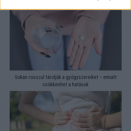
érzelmi intelligenciára utalhat
Sokan rosszul tárolják a gyógyszereiket – emiatt
csökkenhet a hatásuk