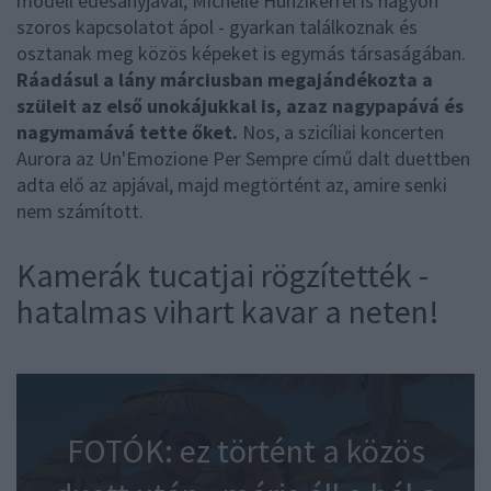
modell édesanyjával, Michelle Hunzikerrel is nagyon
szoros kapcsolatot ápol - gyarkan találkoznak és
osztanak meg közös képeket is egymás társaságában.
Ráadásul a lány márciusban megajándékozta a
szüleit az első unokájukkal is, azaz nagypapává és
nagymamává tette őket.
Nos, a szicíliai koncerten
Aurora az Un'Emozione Per Sempre című dalt duettben
adta elő az apjával, majd megtörtént az, amire senki
nem számított.
Kamerák tucatjai rögzítették -
hatalmas vihart kavar a neten!
FOTÓK: ez történt a közös