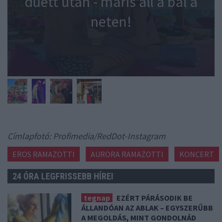
duett után - máris áll a bál a
neten!
Címlapfotó: Profimedia/RedDot-Instagram
EROS RAMAZOTTI
AURORA RAMAZOTTI
KONCERT
24 ÓRA LEGFRISSEBB HÍREI
tegnap
EZÉRT PÁRÁSODIK BE
ÁLLANDÓAN AZ ABLAK – EGYSZERŰBB
A MEGOLDÁS, MINT GONDOLNÁD