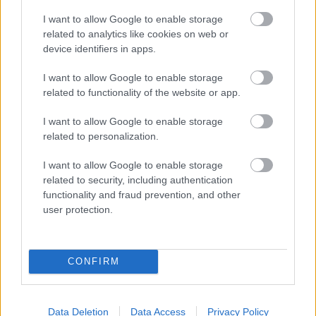
I want to allow Google to enable storage
related to analytics like cookies on web or
device identifiers in apps.
Nem ecettel és nem szódabikarbónával: ezzel lesz
I want to allow Google to enable storage
újra csillogó a vízköves csap
related to functionality of the website or app.
I want to allow Google to enable storage
related to personalization.
I want to allow Google to enable storage
related to security, including authentication
functionality and fraud prevention, and other
user protection.
CONFIRM
Ha mindig ezt a mondatot használod, az rendkívül magas
Data Deletion
Data Access
Privacy Policy