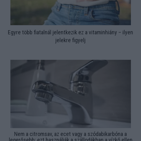
Egyre több fiatalnál jelentkezik ez a vitaminhiány – ilyen
jelekre figyelj
Nem a citromsav, az ecet vagy a szódabikarbóna a
legerősebb: ezt használják a szállodákban a vízkő ellen