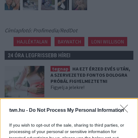
Címlapfotó: Profimedia/RedDot
HAJLÉKTALAN
BAYWATCH
LONI WILLISON
24 ÓRA LEGFRISSEBB HÍREI
tegnap
HA EZT ÉRZED EVÉS UTÁN,
A SZERVEZETED FONTOS DOLOGRA
PRÓBÁL FIGYELMEZTETNI
Figyelj a jelekre!
08. 06.
ORVOS FIGYELMEZTET: EZT
twn.hu -
Do Not Process My Personal Information
AZ APRÓ REGGELI TÜNETET NE
SÖPÖRD A SZŐNYEG ALÁ
Fontos!
If you wish to opt-out of the sale, sharing to third parties, or
processing of your personal or sensitive information for