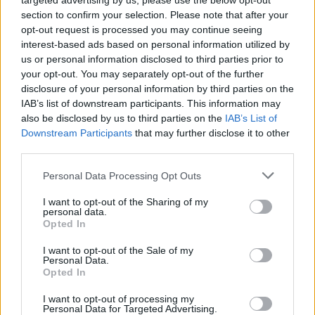
targeted advertising by us, please use the below opt-out
08. 05.
EZÉRT PÁRÁSODIK BE
section to confirm your selection. Please note that after your
ÁLLANDÓAN AZ ABLAK – EGYSZERŰBB
opt-out request is processed you may continue seeing
A MEGOLDÁS, MINT GONDOLNÁD
interest-based ads based on personal information utilized by
Villámgyors megoldás
us or personal information disclosed to third parties prior to
your opt-out. You may separately opt-out of the further
disclosure of your personal information by third parties on the
08. 04.
NEM ECETTEL ÉS NEM
IAB’s list of downstream participants. This information may
SZÓDABIKARBÓNÁVAL: EZZEL LESZ
also be disclosed by us to third parties on the
IAB’s List of
ÚJRA CSILLOGÓ A VÍZKÖVES CSAP
Downstream Participants
that may further disclose it to other
A legjobb trükk
third parties.
Please note that this website/app uses one or more Google
Personal Data Processing Opt Outs
services and may gather and store information including but
08. 03.
HA MINDIG EZT A MONDATOT HASZNÁLOD, AZ
not limited to your visit or usage behaviour. You may click to
I want to opt-out of the Sharing of my
RENDKÍVÜL MAGAS ÉRZELMI INTELLIGENCIÁRA UTALHAT
personal data.
grant or deny consent to Google and its third-party tags to
Te szoktad?
Opted In
use your data for below specified purposes in below Google
08. 02.
SOKAN ROSSZUL TÁROLJÁK A GYÓGYSZEREIKET –
consent section.
I want to opt-out of the Sale of my
EMIATT CSÖKKENHET A HATÁSUK
Personal Data.
Opted In
Érdemes odafigyelni rá
I want to opt-out of processing my
08. 01.
EGYRE TÖBB FIATALNÁL JELENTKEZIK EZ A
Personal Data for Targeted Advertising.