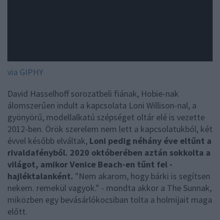
via GIPHY
David Hasselhoff sorozatbeli fiának, Hobie-nak
álomszerűen indult a kapcsolata Loni Willison-nal, a
gyönyörű, modellalkatú szépséget oltár elé is vezette
2012-ben. Örök szerelem nem lett a kapcsolatukból, két
évvel később elváltak,
Loni pedig néhány éve eltűnt a
rivaldafényből. 2020 októberében aztán sokkolta a
világot, amikor Venice Beach-en tűnt fel -
hajléktalanként.
"Nem akarom, hogy bárki is segítsen
nekem. remekül vagyok." - mondta akkor a The Sunnak,
miközben egy bevásárlókocsiban tolta a holmijait maga
előtt.