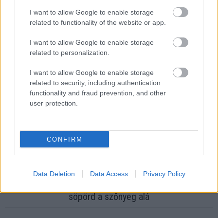
I want to allow Google to enable storage
related to functionality of the website or app.
Ha ezt érzed evés után, a szervezeted fontos dologra
I want to allow Google to enable storage
próbál figyelmeztetni
related to personalization.
I want to allow Google to enable storage
related to security, including authentication
functionality and fraud prevention, and other
user protection.
CONFIRM
Data Deletion
Data Access
Privacy Policy
Orvos figyelmeztet: ezt az apró reggeli tünetet ne
söpörd a szőnyeg alá