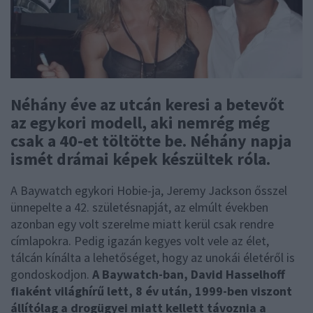
Néhány éve az utcán keresi a betevőt
az egykori modell, aki nemrég még
csak a 40-et töltötte be. Néhány napja
ismét drámai képek készültek róla.
A Baywatch egykori Hobie-ja, Jeremy Jackson ősszel
ünnepelte a 42. születésnapját, az elmúlt években
azonban egy volt szerelme miatt kerül csak rendre
címlapokra. Pedig igazán kegyes volt vele az élet,
tálcán kínálta a lehetőséget, hogy az unokái életéről is
gondoskodjon.
A Baywatch-ban, David Hasselhoff
fiaként világhírű lett, 8 év után, 1999-ben viszont
állítólag a drogügyei miatt kellett távoznia a