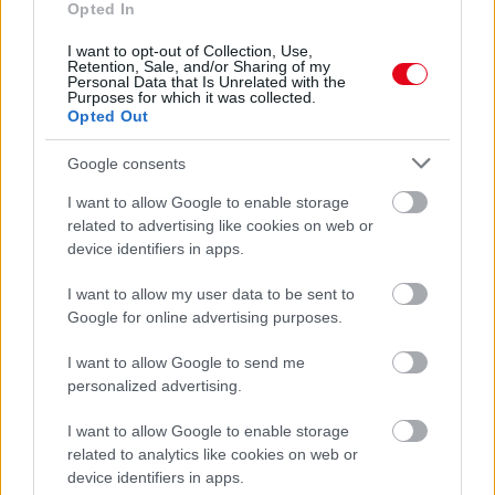
VITAMINHIÁNY – ILYEN JELEKRE FIGYELJ
Opted In
Erre figyelj!
I want to opt-out of Collection, Use,
07. 31.
NEM A CITROMSAV, AZ ECET VAGY A
Retention, Sale, and/or Sharing of my
Personal Data that Is Unrelated with the
SZÓDABIKARBÓNA A LEGERŐSEBB: EZT HASZNÁLJÁK A
Purposes for which it was collected.
SZÁLLODÁKBAN A VÍZKŐ ELLEN
Opted Out
Ez a szer tényleg eltünteti a vízkövet
Google consents
24 ÓRA TOVÁBBI HÍREI
I want to allow Google to enable storage
related to advertising like cookies on web or
24 óra
device identifiers in apps.
I want to allow my user data to be sent to
Google for online advertising purposes.
I want to allow Google to send me
personalized advertising.
I want to allow Google to enable storage
related to analytics like cookies on web or
device identifiers in apps.