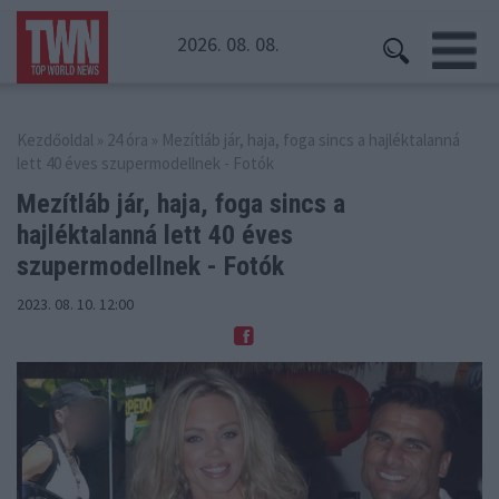
2026. 08. 08.
Kezdőoldal
»
24 óra
» Mezítláb jár, haja, foga sincs a hajléktalanná
lett 40 éves szupermodellnek - Fotók
Mezítláb jár, haja, foga sincs a
hajléktalanná
lett 40 éves
szupermodellnek - Fotók
2023. 08. 10. 12:00