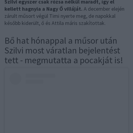
Szilvi egyszer csak rózsa nélkül maradt, így el
kellett hagnyia a Nagy Ő villáját.
A december elején
zárult műsort végül Timi nyerte meg, de napokkal
később kiderült, ő és Attila máris szakítottak.
Bő hat hónappal a műsor után
Szilvi most váratlan bejelentést
tett - megmutatta a pocakját is!