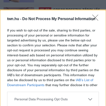
08. 02.
SOKAN ROSSZUL TÁROLJÁK
A GYÓGYSZEREIKET – EMIATT
CSÖKKENHET A HATÁSUK
twn.hu -
Do Not Process My Personal Information
Érdemes odafigyelni rá
If you wish to opt-out of the sale, sharing to third parties, or
processing of your personal or sensitive information for
08. 01.
EGYRE TÖBB FIATALNÁL JELENTKEZIK EZ A
targeted advertising by us, please use the below opt-out
VITAMINHIÁNY – ILYEN JELEKRE FIGYELJ
section to confirm your selection. Please note that after your
Erre figyelj!
opt-out request is processed you may continue seeing
interest-based ads based on personal information utilized by
07. 31.
NEM A CITROMSAV, AZ ECET VAGY A
us or personal information disclosed to third parties prior to
SZÓDABIKARBÓNA A LEGERŐSEBB: EZT HASZNÁLJÁK A
your opt-out. You may separately opt-out of the further
SZÁLLODÁKBAN A VÍZKŐ ELLEN
disclosure of your personal information by third parties on the
Ez a szer tényleg eltünteti a vízkövet
IAB’s list of downstream participants. This information may
also be disclosed by us to third parties on the
IAB’s List of
07. 31.
HAGYD A SÓT: EGY CSIPET EBBŐL A FŐZŐVÍZBE,
Downstream Participants
that may further disclose it to other
ÉS SOKKAL FINOMABB LESZ A FŐTT KRUMPLI
third parties.
Titkos hozzávaló
Please note that this website/app uses one or more Google
Personal Data Processing Opt Outs
07. 31.
EZZEL LOCSOLD HETENTE EGYSZER: KÉTSZER
services and may gather and store information including but
ANNYI VIRÁGOT HOZ MAJD A MUSKÁTLI, HA EZT CSINÁLOD