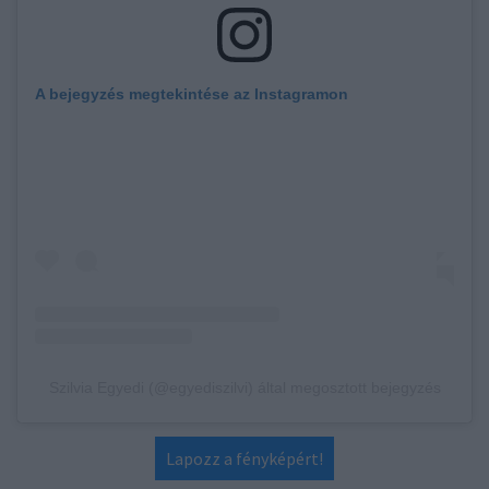
A bejegyzés megtekintése az Instagramon
Szilvia Egyedi (@egyediszilvi) által megosztott bejegyzés
Lapozz a fényképért!