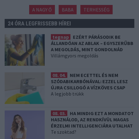
A NAGY Ő
BABA
TERHESSÉG
24 ÓRA LEGFRISSEBB HÍREI
tegnap
EZÉRT PÁRÁSODIK BE
ÁLLANDÓAN AZ ABLAK – EGYSZERŰBB
A MEGOLDÁS, MINT GONDOLNÁD
Villámgyors megoldás
08. 04.
NEM ECETTEL ÉS NEM
SZÓDABIKARBÓNÁVAL: EZZEL LESZ
ÚJRA CSILLOGÓ A VÍZKÖVES CSAP
A legjobb trükk
08. 03.
HA MINDIG EZT A MONDATOT
HASZNÁLOD, AZ RENDKÍVÜL MAGAS
ÉRZELMI INTELLIGENCIÁRA UTALHAT
Te szoktad?