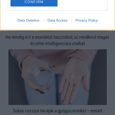
CONFIRM
Data Deletion
Data Access
Privacy Policy
Ha mindig ezt a mondatot használod, az rendkívül magas
érzelmi intelligenciára utalhat
Sokan rosszul tárolják a gyógyszereiket – emiatt