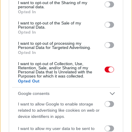
not limited to your visit or usage behaviour. You may click to
I want to opt-out of the Sharing of my
Ettől lesz a tiéd a leggyönyörűbb muskátli a környéken
personal data.
grant or deny consent to Google and its third-party tags to
Opted In
use your data for below specified purposes in below Google
24 ÓRA TOVÁBBI HÍREI
consent section.
I want to opt-out of the Sale of my
Personal Data.
24 óra
Opted In
I want to opt-out of processing my
Personal Data for Targeted Advertising.
Opted In
I want to opt-out of Collection, Use,
Retention, Sale, and/or Sharing of my
Personal Data that Is Unrelated with the
Purposes for which it was collected.
Opted Out
Google consents
I want to allow Google to enable storage
related to advertising like cookies on web or
device identifiers in apps.
Ezért párásodik be állandóan az ablak – egyszerűbb a
I want to allow my user data to be sent to
megoldás, mint gondolnád