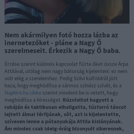
Nem akármilyen fotó hozza lázba az
inernetezőket - pláne a Nagy Ő
szerelmeseit. Érkezik a Nagy Ő baba.
Érzése szerint különös kapcsolat fűzte őket össze Árpa
Attilával, utólag nem nagy bátorság kijelenteni: ez nem
volt elég a szerelemhez. Pedig Szilvi külföldről jött
haza, hogy meghódítsa a sármos színész szívét, és a
Naphire.hu cikke
szerint mindent be is vetett, hogy
meghódítsa a hírességet.
Rúzsfoltot hagyott a
ruháján és taktikusan elhallgatta, tűzforró táncot
lejtett álmai férfijának, sőt, azt is kijelentette,
szívesen lenne a pótanyukája Attila kislányának.
Ám mindez csak ideig-óráig bizonyult sikeresnek,