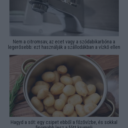
Nem a citromsav, az ecet vagy a szódabikarbóna a
legerősebb: ezt használják a szállodákban a vízkő ellen
Hagyd a sót: egy csipet ebből a főzővízbe, és sokkal
finomabb lesz a főtt krumpli