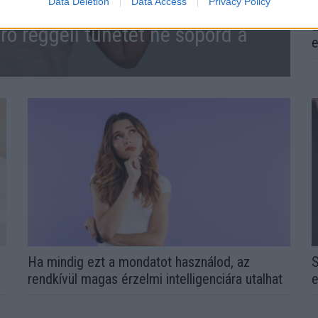
Data Deletion
Data Access
Privacy Policy
E
ró reggeli tünetet ne söpörd a
e
l
Ha mindig ezt a mondatot használod, az
S
rendkívül magas érzelmi intelligenciára utalhat
e