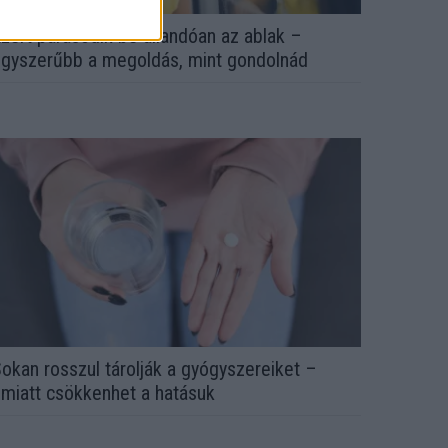
zért párásodik be állandóan az ablak –
gyszerűbb a megoldás, mint gondolnád
okan rosszul tárolják a gyógyszereiket –
miatt csökkenhet a hatásuk