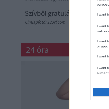
purpose
Szívből gratulálunk!
I want 
Címlapfotó: 123rf.com
I want t
DUDÁS MIKLÓS
web or d
I want t
or app.
24 óra
I want t
I want t
authenti