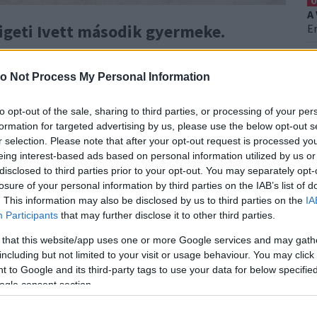
0
A
ligeti Ivett második gyermeke.
Er
0
kozó posztolta ki a közösségi oldalára „
Megszültünk.
S
o Not Process My Personal Information
 kalappal előtted, Ivett!
Négyen vagyunk (plusz baba
H
ryjában Miki.
Ez
to opt-out of the sale, sharing to third parties, or processing of your per
0
formation for targeted advertising by us, please use the below opt-out s
F
r selection. Please note that after your opt-out request is processed y
K
eing interest-based ads based on personal information utilized by us or
T
disclosed to third parties prior to your opt-out. You may separately opt-
losure of your personal information by third parties on the IAB’s list of
. This information may also be disclosed by us to third parties on the
IA
Participants
that may further disclose it to other third parties.
 that this website/app uses one or more Google services and may gath
including but not limited to your visit or usage behaviour. You may click 
 to Google and its third-party tags to use your data for below specifi
ogle consent section.