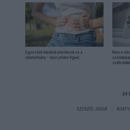
Egyre több fiatalnál jelentkezik ez a
Nem a citr
vitaminhiány – ilyen jelekre figyelj
szódabikar
szállodákb
24 
SZERZŐI JOGOK
ADATV