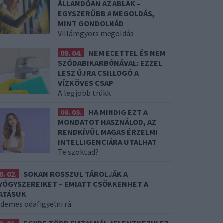
ÁLLANDÓAN AZ ABLAK –
EGYSZERŰBB A MEGOLDÁS,
MINT GONDOLNÁD
Villámgyors megoldás
08. 04.
NEM ECETTEL ÉS NEM
SZÓDABIKARBÓNÁVAL: EZZEL
LESZ ÚJRA CSILLOGÓ A
VÍZKÖVES CSAP
A legjobb trükk
08. 03.
HA MINDIG EZT A
MONDATOT HASZNÁLOD, AZ
RENDKÍVÜL MAGAS ÉRZELMI
INTELLIGENCIÁRA UTALHAT
Te szoktad?
8. 02.
SOKAN ROSSZUL TÁROLJÁK A
YÓGYSZEREIKET – EMIATT CSÖKKENHET A
ATÁSUK
rdemes odafigyelni rá