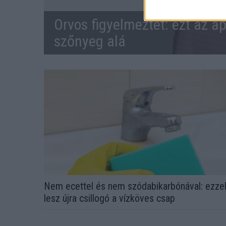
Orvos figyelmeztet: ezt az ap
szőnyeg alá
Nem ecettel és nem szódabikarbónával: ezze
lesz újra csillogó a vízköves csap