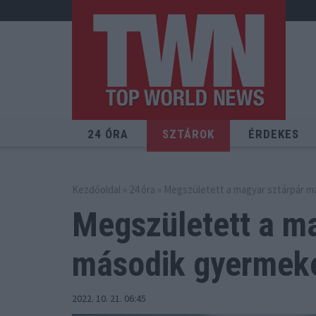
24 ÓRA
SZTÁROK
ÉRDEKES
Kezdőoldal
»
24 óra
» Megszületett a magyar sztárpár 
Megszületett a ma
második gyermek
2022. 10. 21. 06:45