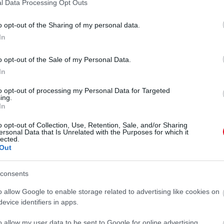
l Data Processing Opt Outs
o opt-out of the Sharing of my personal data.
In
o opt-out of the Sale of my Personal Data.
In
to opt-out of processing my Personal Data for Targeted
ing.
In
o opt-out of Collection, Use, Retention, Sale, and/or Sharing
ersonal Data that Is Unrelated with the Purposes for which it
lected.
Out
consents
megosztott bejegyzés
o allow Google to enable storage related to advertising like cookies on
evice identifiers in apps.
fiút hord a szíve alatt, így a kislányuknak, a 3 és fél
o allow my user data to be sent to Google for online advertising