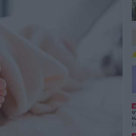
0
G
H
É