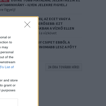
8. 01.
EGYRE TÖBB FIATALNÁL JELENTKEZIK EZ
 VITAMINHIÁNY – ILYEN JELEKRE FIGYELJ
re figyelj!
7. 31.
NEM A CITROMSAV, AZ ECET VAGY A
ZÓDABIKARBÓNA A LEGERŐSEBB: EZT
ASZNÁLJÁK A SZÁLLODÁKBAN A VÍZKŐ ELLEN
 a szer tényleg eltünteti a vízkövet
sonal or
7. 31.
HAGYD A SÓT: EGY CSIPET EBBŐL A
ection to
ŐZŐVÍZBE, ÉS SOKKAL FINOMABB LESZ A FŐTT
ou may
RUMPLI
 personal
itkos hozzávaló
out of the
 downstream
B’s List of
24 ÓRA TOVÁBBI HÍREI
er and store
to grant or
ed purposes