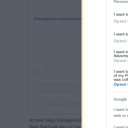
Persona
I want t
A bejegyzés megtekintése az Instagramon
Opted 
I want t
Opted 
I want 
Advertis
Opted 
I want t
of my P
was col
Opted 
Google 
SZIGLIGETI IVETT (@ivett_szigligeti) által 
I want t
web or d
Az már négy hónapja kiderült, hogy Ivett egy kis
éves Narának egy öccse lesz.
I want t