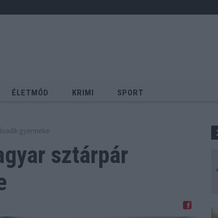
ÉLETMÓD
KRIMI
SPORT
Keresés
második gyermeke
gyar sztárpár
e
Megosztom Facebookon