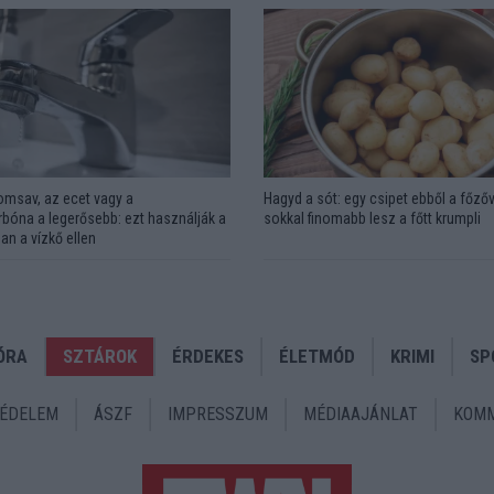
omsav, az ecet vagy a
Hagyd a sót: egy csipet ebből a főzőv
bóna a legerősebb: ezt használják a
sokkal finomabb lesz a főtt krumpli
an a vízkő ellen
ÓRA
SZTÁROK
ÉRDEKES
ÉLETMÓD
KRIMI
SP
ÉDELEM
ÁSZF
IMPRESSZUM
MÉDIAAJÁNLAT
KOMM