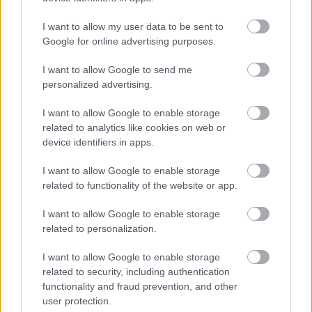
I want to allow my user data to be sent to
Google for online advertising purposes.
Ezért párásodik be állandóan az ablak – egyszerűbb a
megoldás, mint gondolnád
I want to allow Google to send me
personalized advertising.
I want to allow Google to enable storage
related to analytics like cookies on web or
device identifiers in apps.
I want to allow Google to enable storage
related to functionality of the website or app.
I want to allow Google to enable storage
related to personalization.
I want to allow Google to enable storage
Nem ecettel és nem szódabikarbónával: ezzel lesz
related to security, including authentication
újra csillogó a vízköves csap
functionality and fraud prevention, and other
user protection.