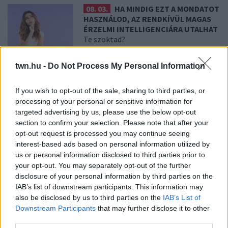
08. 03.
HA MINDIG EZT A MONDATOT
HASZNÁLOD, AZ RENDKÍVÜL MAGAS
ÉRZELMI INTELLIGENCIÁRA UTALHAT
Te szoktad?
twn.hu -
Do Not Process My Personal Information
08. 02.
SOKAN ROSSZUL TÁROLJÁK
A GYÓGYSZEREIKET – EMIATT
If you wish to opt-out of the sale, sharing to third parties, or
CSÖKKENHET A HATÁSUK
Érdemes odafigyelni rá
processing of your personal or sensitive information for
targeted advertising by us, please use the below opt-out
section to confirm your selection. Please note that after your
opt-out request is processed you may continue seeing
08. 01.
EGYRE TÖBB FIATALNÁL JELENTKEZIK EZ A
interest-based ads based on personal information utilized by
VITAMINHIÁNY – ILYEN JELEKRE FIGYELJ
us or personal information disclosed to third parties prior to
Erre figyelj!
your opt-out. You may separately opt-out of the further
07. 31.
NEM A CITROMSAV, AZ ECET VAGY A
disclosure of your personal information by third parties on the
SZÓDABIKARBÓNA A LEGERŐSEBB: EZT HASZNÁLJÁK A
IAB’s list of downstream participants. This information may
SZÁLLODÁKBAN A VÍZKŐ ELLEN
also be disclosed by us to third parties on the
IAB’s List of
Ez a szer tényleg eltünteti a vízkövet
Downstream Participants
that may further disclose it to other
third parties.
07. 31.
HAGYD A SÓT: EGY CSIPET EBBŐL A FŐZŐVÍZBE,