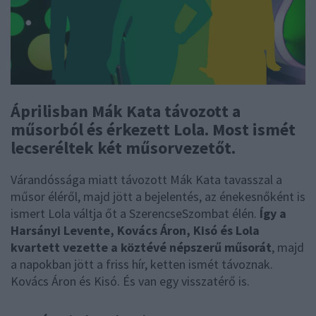
Áprilisban Mák Kata távozott a
műsorból és érkezett Lola. Most ismét
lecseréltek két műsorvezetőt.
Várandóssága miatt távozott Mák Kata tavasszal a
műsor éléről, majd jött a bejelentés, az énekesnőként is
ismert Lola váltja őt a SzerencseSzombat élén.
Így a
Harsányi Levente, Kovács Áron, Kisó és Lola
kvartett vezette a köztévé népszerű műsorát
, majd
a napokban jött a friss hír, ketten ismét távoznak.
Kovács Áron és Kisó. És van egy visszatérő is.