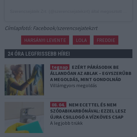
Szerencsejáték Zrt. (@szerencsejatekzrt) által megosztott bejegyzés
Címlapfotó: Facebook/szerencsejatekzrt
HARSÁNYI LEVENTE
LOLA
FREDDIE
24 ÓRA LEGFRISSEBB HÍREI
tegnap
EZÉRT PÁRÁSODIK BE
ÁLLANDÓAN AZ ABLAK – EGYSZERŰBB
A MEGOLDÁS, MINT GONDOLNÁD
Villámgyors megoldás
08. 04.
NEM ECETTEL ÉS NEM
SZÓDABIKARBÓNÁVAL: EZZEL LESZ
ÚJRA CSILLOGÓ A VÍZKÖVES CSAP
A legjobb trükk