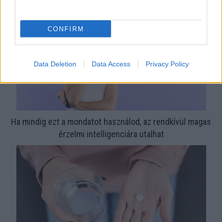
CONFIRM
Data Deletion
Data Access
Privacy Policy
Ha mindig ezt a mondatot használod, az rendkívül magas
érzelmi intelligenciára utalhat