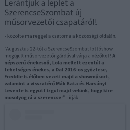
Lerántjuk a leplet a
SzerencseSzombat új
műsorvezetői csapatáról!
- közölte ma reggel a csatorna a közösségi oldalán.
"Augusztus 22-től a SzerencseSzombat lottóshow
megújult műsorvezetői gárdával várja a nézőket!
A
népszerű énekesnő, Lola mellett ezentúl a
tehetséges énekes, a Dal 2016-os győztese,
Freddie is élőben vezeti majd a showműsort,
valamint a visszatérő Mák Kata és Harsányi
Levente is együtt izgul majd velünk, hogy kire
mosolyog rá a szerencse
!" - írják.