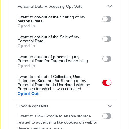
ÉS SOKKAL FINOMABB LESZ A FŐTT KRUMPLI
Please note that this website/app uses one or more Google
Personal Data Processing Opt Outs
Titkos hozzávaló
services and may gather and store information including but
not limited to your visit or usage behaviour. You may click to
I want to opt-out of the Sharing of my
personal data.
07. 31.
EZZEL LOCSOLD HETENTE EGYSZER: KÉTSZER
grant or deny consent to Google and its third-party tags to
Opted In
ANNYI VIRÁGOT HOZ MAJD A MUSKÁTLI, HA EZT CSINÁLOD
use your data for below specified purposes in below Google
Ettől lesz a tiéd a leggyönyörűbb muskátli a környéken
consent section.
I want to opt-out of the Sale of my
Personal Data.
Opted In
24 ÓRA TOVÁBBI HÍREI
I want to opt-out of processing my
24 óra
Personal Data for Targeted Advertising.
Opted In
I want to opt-out of Collection, Use,
Retention, Sale, and/or Sharing of my
Personal Data that Is Unrelated with the
Purposes for which it was collected.
Opted Out
Google consents
I want to allow Google to enable storage
related to advertising like cookies on web or
device identifiers in apps.