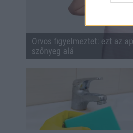
Orvos figyelmeztet: ezt az ap
szőnyeg alá