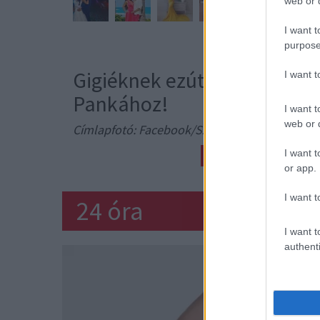
web or d
I want t
purpose
Gigiéknek ezúton kívánunk 
I want 
Pankához!
I want t
web or d
Címlapfotó: Facebook/SzadaiRaczIldikoGigi
I want t
BABA
TERHESSÉG
or app.
I want t
24 óra
I want t
authenti