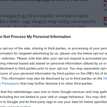
0
A
Er
e világgá, hogy 30 óra vajúdást követően a hajnali
0
Rácz Ildikó - vagy ahogyan még mindig sokan ismerik,
S
lányát, Pankát, aki 51 centiméterrel és 3280
H
 az otthonukban reagált a TWN megkeresésére és
Ez
o Not Process My Personal Information
b napját.
0
F
ka, a legnagyobb ajándék amit egy házaspár
to opt-out of the sale, sharing to third parties, or processing of your per
K
formation for targeted advertising by us, please use the below opt-out s
dásom volt de természetesen szerettem volna szülni
T
r selection. Please note that after your opt-out request is processed y
ábámnak, Katának és a doktoromnak, Balázsnak, de
eing interest-based ads based on personal information utilized by us or
em volt és segített akkor is, amikor már úgy
disclosed to third parties prior to your opt-out. You may separately opt-
megszületés pillanata, amikor rám tették és
losure of your personal information by third parties on the IAB’s list of
unk sokat egymástól és megyünk együtt az új
. This information may also be disclosed by us to third parties on the
IA
Participants
that may further disclose it to other third parties.
 that this website/app uses one or more Google services and may gath
including but not limited to your visit or usage behaviour. You may click 
 to Google and its third-party tags to use your data for below specifi
ogle consent section.