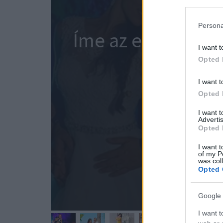
Persona
Íme az első képek
I want t
Opted 
I want t
Opted 
I want 
Advertis
Opted 
I want t
of my P
was col
Opted 
Google 
I want t