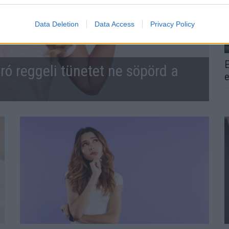
Data Deletion
Data Access
Privacy Policy
E
ró reggeli tünetet ne söpörd a
e