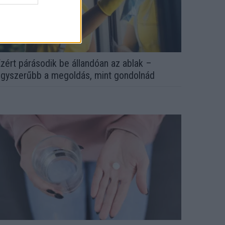
zért párásodik be állandóan az ablak –
gyszerűbb a megoldás, mint gondolnád