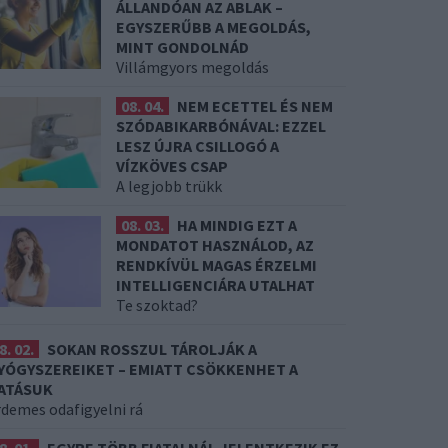
ÁLLANDÓAN AZ ABLAK –
EGYSZERŰBB A MEGOLDÁS,
MINT GONDOLNÁD
Villámgyors megoldás
08. 04.
NEM ECETTEL ÉS NEM
SZÓDABIKARBÓNÁVAL: EZZEL
LESZ ÚJRA CSILLOGÓ A
VÍZKÖVES CSAP
A legjobb trükk
08. 03.
HA MINDIG EZT A
MONDATOT HASZNÁLOD, AZ
RENDKÍVÜL MAGAS ÉRZELMI
INTELLIGENCIÁRA UTALHAT
Te szoktad?
8. 02.
SOKAN ROSSZUL TÁROLJÁK A
YÓGYSZEREIKET – EMIATT CSÖKKENHET A
ATÁSUK
rdemes odafigyelni rá