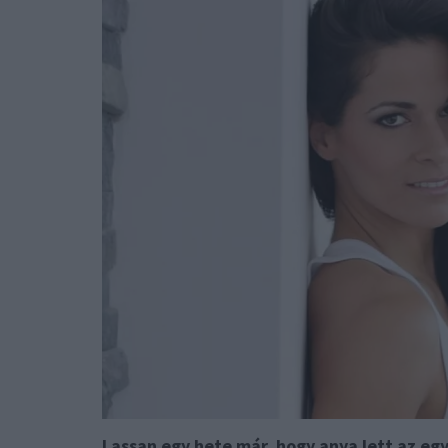
Lassan egy hete már, hogy anya lett az eg