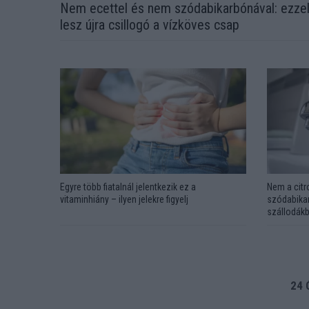
Nem ecettel és nem szódabikarbónával: ezze
lesz újra csillogó a vízköves csap
Egyre több fiatalnál jelentkezik ez a
Nem a citr
vitaminhiány – ilyen jelekre figyelj
szódabikar
szállodákb
24 