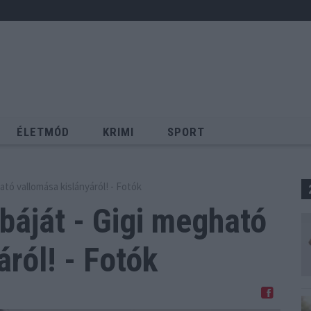
ÉLETMÓD
KRIMI
SPORT
Keresés
tó vallomása kislányáról! - Fotók
áját - Gigi megható
ról! - Fotók
Megosztom Facebookon