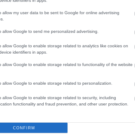
evice identifiers in apps.
o allow my user data to be sent to Google for online advertising
s.
jó egészséget és sok örömet
to allow Google to send me personalized advertising.
o allow Google to enable storage related to analytics like cookies on
evice identifiers in apps.
o allow Google to enable storage related to functionality of the website
SZERELEM
RÁCZ ILDIKÓ
o allow Google to enable storage related to personalization.
o allow Google to enable storage related to security, including
cation functionality and fraud prevention, and other user protection.
CONFIRM