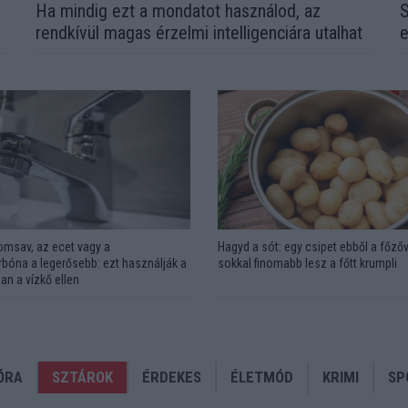
l
Ha mindig ezt a mondatot használod, az
S
rendkívül magas érzelmi intelligenciára utalhat
e
omsav, az ecet vagy a
Hagyd a sót: egy csipet ebből a főzőv
bóna a legerősebb: ezt használják a
sokkal finomabb lesz a főtt krumpli
an a vízkő ellen
ÓRA
SZTÁROK
ÉRDEKES
ÉLETMÓD
KRIMI
SP