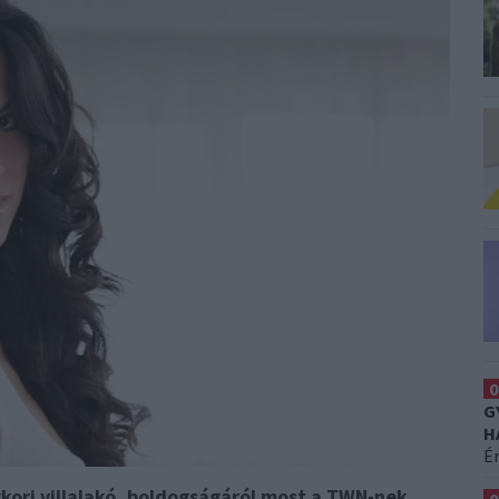
0
G
H
É
ykori villalakó, boldogságáról most a TWN-nek