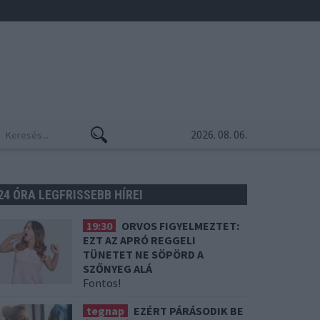
2026. 08. 06.
24 ÓRA LEGFRISSEBB HÍREI
19:30
ORVOS FIGYELMEZTET:
EZT AZ APRÓ REGGELI
TÜNETET NE SÖPÖRD A
SZŐNYEG ALÁ
Fontos!
tegnap
EZÉRT PÁRÁSODIK BE