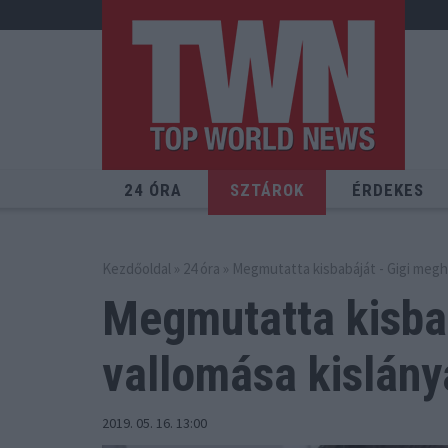
24 ÓRA
SZTÁROK
ÉRDEKES
Kezdőoldal
»
24 óra
» Megmutatta kisbabáját - Gigi megha
Megmutatta kisbab
vallomása kislányá
2019. 05. 16. 13:00