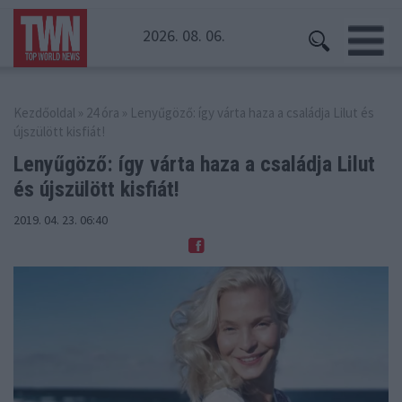
2026. 08. 06.
Kezdőoldal
»
24 óra
» Lenyűgöző: így várta haza a családja Lilut és
újszülött kisfiát!
Lenyűgöző: így várta haza a családja
Lilut
és újszülött kisfiát!
2019. 04. 23. 06:40