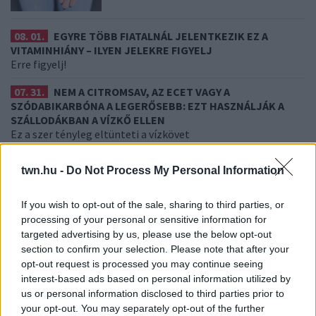
08. 01.
EGYRE TÖBB FIATALNÁL JELENTKEZIK EZ A
VITAMINHIÁNY – ILYEN JELEKRE FIGYELJ
Erre figyelj!
07. 31.
NEM A CITROMSAV, AZ ECET VAGY A
SZÓDABIKARBÓNA A LEGERŐSEBB: EZT HASZNÁLJÁK A
SZÁLLODÁKBAN A VÍZKŐ ELLEN
Ez a szer tényleg eltünteti a vízkövet
07. 31.
HAGYD A SÓT: EGY CSIPET EBBŐL A FŐZŐVÍZBE,
twn.hu -
Do Not Process My Personal Information
ÉS SOKKAL FINOMABB LESZ A FŐTT KRUMPLI
Titkos hozzávaló
If you wish to opt-out of the sale, sharing to third parties, or
07. 31.
EZZEL LOCSOLD HETENTE EGYSZER: KÉTSZER
processing of your personal or sensitive information for
ANNYI VIRÁGOT HOZ MAJD A MUSKÁTLI, HA EZT CSINÁLOD
targeted advertising by us, please use the below opt-out
Ettől lesz a tiéd a leggyönyörűbb muskátli a környéken
section to confirm your selection. Please note that after your
opt-out request is processed you may continue seeing
24 ÓRA TOVÁBBI HÍREI
interest-based ads based on personal information utilized by
us or personal information disclosed to third parties prior to
your opt-out. You may separately opt-out of the further