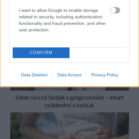
Ha mindig ezt a mondatot használod, az rendkívül magas
I want to allow Google to enable storage
érzelmi intelligenciára utalhat
related to security, including authentication
functionality and fraud prevention, and other
user protection.
CONFIRM
Data Deletion
Data Access
Privacy Policy
Sokan rosszul tárolják a gyógyszereiket – emiatt
csökkenhet a hatásuk