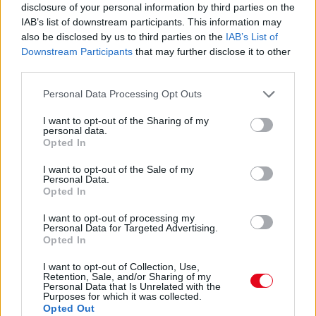
24 óra
disclosure of your personal information by third parties on the
IAB’s list of downstream participants. This information may
also be disclosed by us to third parties on the
IAB’s List of
Downstream Participants
that may further disclose it to other
third parties.
Please note that this website/app uses one or more Google
Personal Data Processing Opt Outs
services and may gather and store information including but
not limited to your visit or usage behaviour. You may click to
I want to opt-out of the Sharing of my
personal data.
grant or deny consent to Google and its third-party tags to
Opted In
use your data for below specified purposes in below Google
consent section.
I want to opt-out of the Sale of my
Personal Data.
Opted In
Ezért párásodik be állandóan az ablak – egyszerűbb a
I want to opt-out of processing my
Personal Data for Targeted Advertising.
megoldás, mint gondolnád
Opted In
I want to opt-out of Collection, Use,
Retention, Sale, and/or Sharing of my
Personal Data that Is Unrelated with the
Purposes for which it was collected.
Opted Out