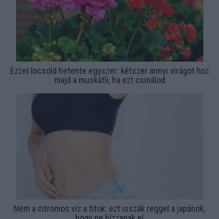
Ezzel locsold hetente egyszer: kétszer annyi virágot hoz
majd a muskátli, ha ezt csinálod
Nem a citromos víz a titok: ezt isszák reggel a japánok,
hogy ne hízzanak el