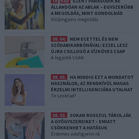
tegnap
EZÉRT PÁRÁSODIK BE
ÁLLANDÓAN AZ ABLAK – EGYSZERŰBB
A MEGOLDÁS, MINT GONDOLNÁD
Villámgyors megoldás
08. 04.
NEM ECETTEL ÉS NEM
SZÓDABIKARBÓNÁVAL: EZZEL LESZ
ÚJRA CSILLOGÓ A VÍZKÖVES CSAP
A legjobb trükk
08. 03.
HA MINDIG EZT A MONDATOT
HASZNÁLOD, AZ RENDKÍVÜL MAGAS
ÉRZELMI INTELLIGENCIÁRA UTALHAT
Te szoktad?
08. 02.
SOKAN ROSSZUL TÁROLJÁK
A GYÓGYSZEREIKET – EMIATT
CSÖKKENHET A HATÁSUK
Érdemes odafigyelni rá