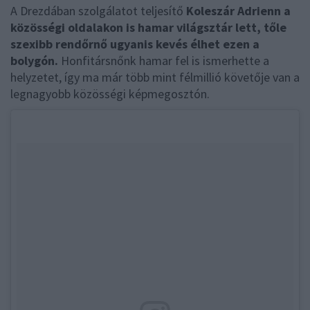
A Drezdában szolgálatot teljesítő
Koleszár Adrienn a
közösségi oldalakon is hamar világsztár lett, tőle
szexibb rendőrnő ugyanis kevés élhet ezen a
bolygón.
Honfitársnőnk hamar fel is ismerhette a
helyzetet, így ma már több mint félmillió követője van a
legnagyobb közösségi képmegosztón.