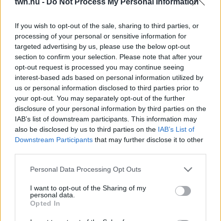
twn.hu -
Do Not Process My Personal Information
08. 01.
EGYRE TÖBB FIATALNÁL JELENTKEZIK EZ A
VITAMINHIÁNY – ILYEN JELEKRE FIGYELJ
If you wish to opt-out of the sale, sharing to third parties, or
Erre figyelj!
processing of your personal or sensitive information for
targeted advertising by us, please use the below opt-out
07. 31.
NEM A CITROMSAV, AZ ECET VAGY A
section to confirm your selection. Please note that after your
SZÓDABIKARBÓNA A LEGERŐSEBB: EZT HASZNÁLJÁK A
SZÁLLODÁKBAN A VÍZKŐ ELLEN
opt-out request is processed you may continue seeing
Ez a szer tényleg eltünteti a vízkövet
interest-based ads based on personal information utilized by
us or personal information disclosed to third parties prior to
07. 31.
HAGYD A SÓT: EGY CSIPET EBBŐL A FŐZŐVÍZBE,
your opt-out. You may separately opt-out of the further
ÉS SOKKAL FINOMABB LESZ A FŐTT KRUMPLI
disclosure of your personal information by third parties on the
Titkos hozzávaló
IAB’s list of downstream participants. This information may
also be disclosed by us to third parties on the
IAB’s List of
07. 31.
EZZEL LOCSOLD HETENTE EGYSZER: KÉTSZER
Downstream Participants
that may further disclose it to other
ANNYI VIRÁGOT HOZ MAJD A MUSKÁTLI, HA EZT CSINÁLOD
third parties.
Ettől lesz a tiéd a leggyönyörűbb muskátli a környéken
Please note that this website/app uses one or more Google
Personal Data Processing Opt Outs
services and may gather and store information including but
24 ÓRA TOVÁBBI HÍREI
not limited to your visit or usage behaviour. You may click to
I want to opt-out of the Sharing of my
personal data.
grant or deny consent to Google and its third-party tags to
24 óra
Opted In
use your data for below specified purposes in below Google
consent section.