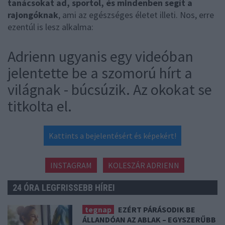
tanácsokat ad, sportol, és mindenben segít a
rajongóknak
, ami az egészséges életet illeti. Nos, erre
ezentúl is lesz alkalma:
Adrienn ugyanis egy videóban
jelentette be a szomorú hírt a
világnak - búcsúzik. Az okokat se
titkolta el.
Kattints a bejelentésért és képekért!
INSTAGRAM
KOLESZÁR ADRIENN
24 ÓRA LEGFRISSEBB HÍREI
tegnap
EZÉRT PÁRÁSODIK BE
ÁLLANDÓAN AZ ABLAK – EGYSZERŰBB