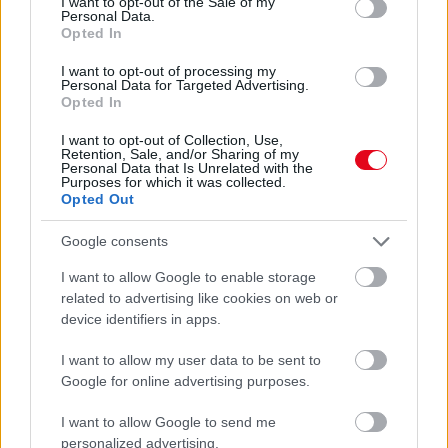
I want to opt-out of the Sale of my
Personal Data.
Opted In
I want to opt-out of processing my
Personal Data for Targeted Advertising.
Opted In
I want to opt-out of Collection, Use,
Retention, Sale, and/or Sharing of my
Personal Data that Is Unrelated with the
Purposes for which it was collected.
Opted Out
Google consents
Ezért párásodik be állandóan az ablak – egyszerűbb a
I want to allow Google to enable storage
megoldás, mint gondolnád
related to advertising like cookies on web or
device identifiers in apps.
I want to allow my user data to be sent to
Google for online advertising purposes.
I want to allow Google to send me
personalized advertising.