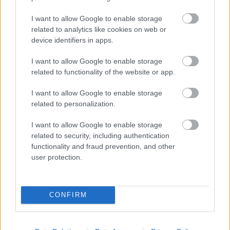
I want to allow Google to enable storage
related to analytics like cookies on web or
device identifiers in apps.
I want to allow Google to enable storage
Nem ecettel és nem szódabikarbónával: ezzel lesz
related to functionality of the website or app.
újra csillogó a vízköves csap
I want to allow Google to enable storage
related to personalization.
I want to allow Google to enable storage
related to security, including authentication
functionality and fraud prevention, and other
user protection.
CONFIRM
Ha mindig ezt a mondatot használod, az rendkívül magas