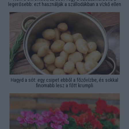
legerősebb: ezt használják a szállodákban a vízkő ellen
Hagyd a sót: egy csipet ebből a főzővízbe, és sokkal
finomabb lesz a főtt krumpli