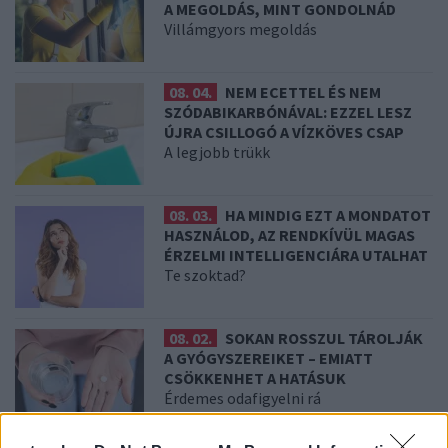
A MEGOLDÁS, MINT GONDOLNÁD
Villámgyors megoldás
08. 04.
NEM ECETTEL ÉS NEM
SZÓDABIKARBÓNÁVAL: EZZEL LESZ
ÚJRA CSILLOGÓ A VÍZKÖVES CSAP
A legjobb trükk
08. 03.
HA MINDIG EZT A MONDATOT
HASZNÁLOD, AZ RENDKÍVÜL MAGAS
ÉRZELMI INTELLIGENCIÁRA UTALHAT
Te szoktad?
08. 02.
SOKAN ROSSZUL TÁROLJÁK
A GYÓGYSZEREIKET – EMIATT
CSÖKKENHET A HATÁSUK
Érdemes odafigyelni rá