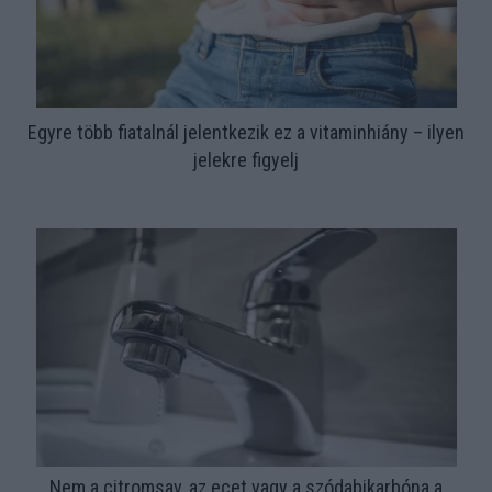
Egyre több fiatalnál jelentkezik ez a vitaminhiány – ilyen
jelekre figyelj
Nem a citromsav, az ecet vagy a szódabikarbóna a