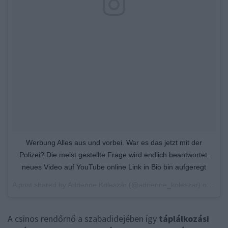
Werbung Alles aus und vorbei. War es das jetzt mit der
Polizei? Die meist gestellte Frage wird endlich beantwortet.
neues Video auf YouTube online Link in Bio bin aufgeregt
A post shared by
Adrienne Koleszár
(@adrienne_koleszar) on
Jul 
A csinos rendőrnő a szabadidejében így
táplálkozási