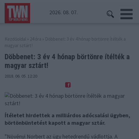
2026. 08. 07.
Kezdőoldal
»
24 óra
» Döbbenet: 3 év 4 hónap börtönre ítélték a
magyar sztárt!
Döbbenet: 3 év 4 hónap börtönre
ítélték a
magyar sztárt!
2018. 06. 05. 12:20
Ítéletet hirdettek a milliárdos adócsalási ügyben,
börtönbüntetést kapott a magyar sztár.
"Növényi Norbert az ügy hetedrendű vádlottja. A