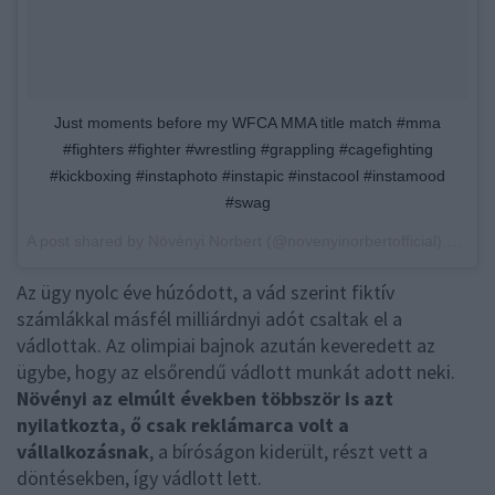
Just moments before my WFCA MMA title match #mma
#fighters #fighter #wrestling #grappling #cagefighting
#kickboxing #instaphoto #instapic #instacool #instamood
#swag
A post shared by
Növényi Norbert
(@novenyinorbertofficial) on
Jun
Az ügy nyolc éve húzódott, a vád szerint fiktív
számlákkal másfél milliárdnyi adót csaltak el a
vádlottak. Az olimpiai bajnok azután keveredett az
ügybe, hogy az elsőrendű vádlott munkát adott neki.
Növényi az elmúlt években többször is azt
nyilatkozta, ő csak reklámarca volt a
vállalkozásnak
, a bíróságon kiderült, részt vett a
döntésekben, így vádlott lett.