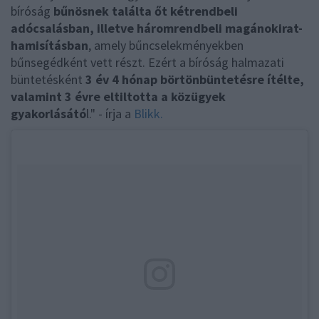
bíróság
bűnösnek találta őt kétrendbeli
adócsalásban, illetve háromrendbeli magánokirat-
hamisításban
, amely bűncselekményekben
bűnsegédként vett részt. Ezért a bíróság halmazati
büntetésként
3 év 4 hónap börtönbüntetésre ítélte,
valamint 3 évre eltiltotta a közügyek
gyakorlásátó
l." - írja a
Blikk.