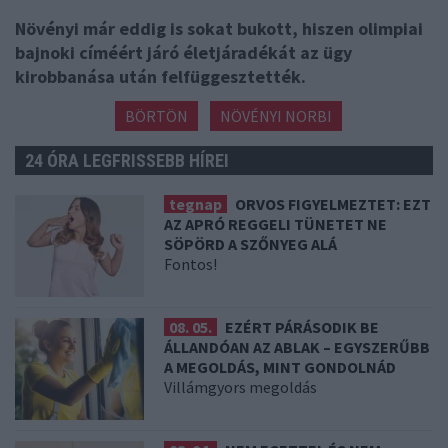
Növényi már eddig is sokat bukott, hiszen olimpiai
bajnoki címéért járó életjáradékát az ügy
kirobbanása után felfüggesztették.
BÖRTÖN
NÖVÉNYI NORBI
24 ÓRA LEGFRISSEBB HÍREI
tegnap
ORVOS FIGYELMEZTET: EZT
AZ APRÓ REGGELI TÜNETET NE
SÖPÖRD A SZŐNYEG ALÁ
Fontos!
08. 05.
EZÉRT PÁRÁSODIK BE
ÁLLANDÓAN AZ ABLAK – EGYSZERŰBB
A MEGOLDÁS, MINT GONDOLNÁD
Villámgyors megoldás