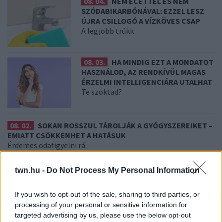
08. 04.
NEM ECETTEL ÉS NEM
SZÓDABIKARBÓNÁVAL: EZZEL LESZ
ÚJRA CSILLOGÓ A VÍZKÖVES CSAP
A legjobb trükk
08. 03.
HA MINDIG EZT A MONDATOT
HASZNÁLOD, AZ RENDKÍVÜL MAGAS
ÉRZELMI INTELLIGENCIÁRA UTALHAT
Te szoktad?
08. 02.
SOKAN ROSSZUL TÁROLJÁK A GYÓGYSZEREIKET –
EMIATT CSÖKKENHET A HATÁSUK
Érdemes odafigyelni rá
08. 01.
EGYRE TÖBB FIATALNÁL JELENTKEZIK EZ A
twn.hu -
Do Not Process My Personal Information
VITAMINHIÁNY – ILYEN JELEKRE FIGYELJ
Erre figyelj!
If you wish to opt-out of the sale, sharing to third parties, or
07. 31.
NEM A CITROMSAV, AZ ECET VAGY A
processing of your personal or sensitive information for
SZÓDABIKARBÓNA A LEGERŐSEBB: EZT HASZNÁLJÁK A
targeted advertising by us, please use the below opt-out