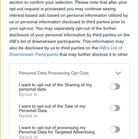
SZÁLLODÁKBAN A VÍZKŐ ELLEN
section to confirm your selection. Please note that after your
Ez a szer tényleg eltünteti a vízkövet
opt-out request is processed you may continue seeing
interest-based ads based on personal information utilized by
07. 31.
HAGYD A SÓT: EGY CSIPET EBBŐL A FŐZŐVÍZBE,
us or personal information disclosed to third parties prior to
ÉS SOKKAL FINOMABB LESZ A FŐTT KRUMPLI
your opt-out. You may separately opt-out of the further
Titkos hozzávaló
disclosure of your personal information by third parties on the
IAB’s list of downstream participants. This information may
24 ÓRA TOVÁBBI HÍREI
also be disclosed by us to third parties on the
IAB’s List of
Downstream Participants
that may further disclose it to other
24 óra
third parties.
Please note that this website/app uses one or more Google
Personal Data Processing Opt Outs
services and may gather and store information including but
not limited to your visit or usage behaviour. You may click to
I want to opt-out of the Sharing of my
personal data.
grant or deny consent to Google and its third-party tags to
Opted In
use your data for below specified purposes in below Google
consent section.
I want to opt-out of the Sale of my
Personal Data.
Opted In
I want to opt-out of processing my
Personal Data for Targeted Advertising.
Opted In