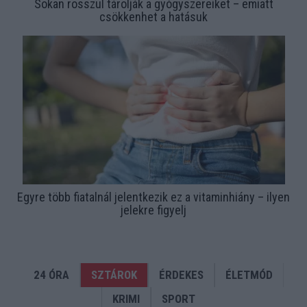
Sokan rosszul tárolják a gyógyszereiket – emiatt
csökkenhet a hatásuk
Egyre több fiatalnál jelentkezik ez a vitaminhiány – ilyen
jelekre figyelj
24 ÓRA
SZTÁROK
ÉRDEKES
ÉLETMÓD
KRIMI
SPORT