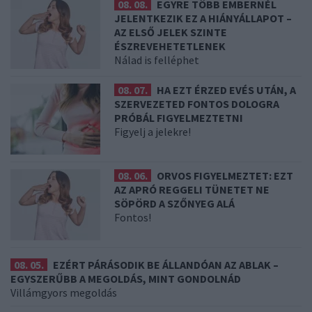
08. 08.
EGYRE TÖBB EMBERNÉL
JELENTKEZIK EZ A HIÁNYÁLLAPOT –
AZ ELSŐ JELEK SZINTE
ÉSZREVEHETETLENEK
Nálad is felléphet
08. 07.
HA EZT ÉRZED EVÉS UTÁN, A
SZERVEZETED FONTOS DOLOGRA
PRÓBÁL FIGYELMEZTETNI
Figyelj a jelekre!
08. 06.
ORVOS FIGYELMEZTET: EZT
AZ APRÓ REGGELI TÜNETET NE
SÖPÖRD A SZŐNYEG ALÁ
Fontos!
08. 05.
EZÉRT PÁRÁSODIK BE ÁLLANDÓAN AZ ABLAK –
EGYSZERŰBB A MEGOLDÁS, MINT GONDOLNÁD
Villámgyors megoldás