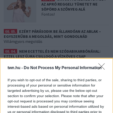
AZ APRÓ REGGELI TÜNETET NE
SÖPÖRD A SZŐNYEG ALÁ
Fontos!
08. 05.
EZÉRT PÁRÁSODIK BE ÁLLANDÓAN AZ ABLAK –
EGYSZERŰBB A MEGOLDÁS, MINT GONDOLNÁD
Villámgyors megoldás
08. 04.
NEM ECETTEL ÉS NEM SZÓDABIKARBÓNÁVAL:
EZZEL LESZ ÚJRA CSILLOGÓ A VÍZKÖVES CSAP
A legjobb trükk
twn.hu -
Do Not Process My Personal Information
08. 03.
HA MINDIG EZT A MONDATOT HASZNÁLOD, AZ
RENDKÍVÜL MAGAS ÉRZELMI INTELLIGENCIÁRA UTALHAT
If you wish to opt-out of the sale, sharing to third parties, or
Te szoktad?
processing of your personal or sensitive information for
targeted advertising by us, please use the below opt-out
08. 02.
SOKAN ROSSZUL TÁROLJÁK A GYÓGYSZEREIKET –
EMIATT CSÖKKENHET A HATÁSUK
section to confirm your selection. Please note that after your
Érdemes odafigyelni rá
opt-out request is processed you may continue seeing
interest-based ads based on personal information utilized by
us or personal information disclosed to third parties prior to
24 ÓRA TOVÁBBI HÍREI