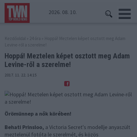
2026. 08. 10.
Kezdőoldal
»
24 óra
» Hoppá! Meztelen képet osztott meg Adam
Levine-ről a szerelme!
Hoppá! Meztelen képet osztott meg
Adam
Levine-ről a szerelme!
2017. 11. 22. 14:15
Örömünnep a nők körében!
Behati Prinsloo,
a Victoria Secret's modellje anyaszült
meztelenül fotóta le szerelmét, és közös