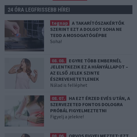
24 ÓRA LEGFRISSEBB HÍREI
tegnap
A TAKARÍTÓSZAKÉRTŐK
SZERINT EZT A DOLGOT SOHA NE
TEDD A MOSOGATÓGÉPBE
Soha!
08. 08.
EGYRE TÖBB EMBERNÉL
JELENTKEZIK EZ A HIÁNYÁLLAPOT –
AZ ELSŐ JELEK SZINTE
ÉSZREVEHETETLENEK
Nálad is felléphet
08. 07.
HA EZT ÉRZED EVÉS UTÁN, A
SZERVEZETED FONTOS DOLOGRA
PRÓBÁL FIGYELMEZTETNI
Figyelj a jelekre!
08. 06.
ORVOS FIGYELMEZTET: EZT