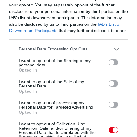
your opt-out. You may separately opt-out of the further
disclosure of your personal information by third parties on the
24 óra
IAB’s list of downstream participants. This information may
also be disclosed by us to third parties on the
IAB’s List of
Downstream Participants
that may further disclose it to other
third parties.
Please note that this website/app uses one or more Google
Personal Data Processing Opt Outs
services and may gather and store information including but
not limited to your visit or usage behaviour. You may click to
I want to opt-out of the Sharing of my
personal data.
grant or deny consent to Google and its third-party tags to
Opted In
use your data for below specified purposes in below Google
consent section.
I want to opt-out of the Sale of my
Personal Data.
Opted In
I want to opt-out of processing my
Personal Data for Targeted Advertising.
A takarítószakértők szerint ezt a dolgot soha ne tedd
Opted In
a mosogatógépbe
I want to opt-out of Collection, Use,
Retention, Sale, and/or Sharing of my
Personal Data that Is Unrelated with the
Purposes for which it was collected.