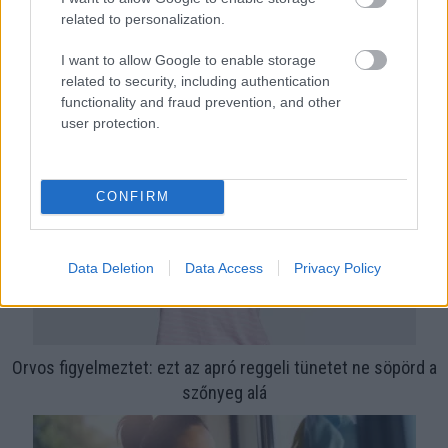
related to personalization.
I want to allow Google to enable storage
Ha ezt érzed evés után, a szervezeted fontos dologra
related to security, including authentication
functionality and fraud prevention, and other
próbál figyelmeztetni
user protection.
CONFIRM
Data Deletion
Data Access
Privacy Policy
Orvos figyelmeztet: ezt az apró reggeli tünetet ne söpörd a
szőnyeg alá