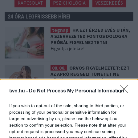
KAPCSOLAT
PSZICHOLÓGIA
VESZEKEDÉS
24 ÓRA LEGFRISSEBB HÍREI
tegnap
HA EZT ÉRZED EVÉS UTÁN,
A SZERVEZETED FONTOS DOLOGRA
PRÓBÁL FIGYELMEZTETNI
Figyelj a jelekre!
08. 06.
ORVOS FIGYELMEZTET: EZT
AZ APRÓ REGGELI TÜNETET NE
SÖPÖRD A SZŐNYEG ALÁ
Fontos!
twn.hu -
Do Not Process My Personal Information
08. 05.
EZÉRT PÁRÁSODIK BE
If you wish to opt-out of the sale, sharing to third parties, or
ÁLLANDÓAN AZ ABLAK – EGYSZERŰBB
processing of your personal or sensitive information for
A MEGOLDÁS, MINT GONDOLNÁD
targeted advertising by us, please use the below opt-out
Villámgyors megoldás
section to confirm your selection. Please note that after your
opt-out request is processed you may continue seeing
interest-based ads based on personal information utilized by