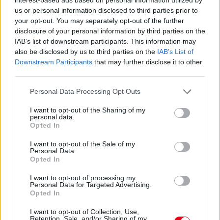
08. 04.
NEM ECETTEL ÉS NEM
us or personal information disclosed to third parties prior to
SZÓDABIKARBÓNÁVAL: EZZEL LESZ
your opt-out. You may separately opt-out of the further
ÚJRA CSILLOGÓ A VÍZKÖVES CSAP
disclosure of your personal information by third parties on the
A legjobb trükk
IAB’s list of downstream participants. This information may
also be disclosed by us to third parties on the
IAB’s List of
Downstream Participants
that may further disclose it to other
08. 03.
HA MINDIG EZT A MONDATOT HASZNÁLOD, AZ
third parties.
RENDKÍVÜL MAGAS ÉRZELMI INTELLIGENCIÁRA UTALHAT
Please note that this website/app uses one or more Google
Te szoktad?
Personal Data Processing Opt Outs
services and may gather and store information including but
08. 02.
SOKAN ROSSZUL TÁROLJÁK A GYÓGYSZEREIKET –
not limited to your visit or usage behaviour. You may click to
I want to opt-out of the Sharing of my
personal data.
EMIATT CSÖKKENHET A HATÁSUK
grant or deny consent to Google and its third-party tags to
Opted In
Érdemes odafigyelni rá
use your data for below specified purposes in below Google
consent section.
I want to opt-out of the Sale of my
08. 01.
EGYRE TÖBB FIATALNÁL JELENTKEZIK EZ A
Personal Data.
VITAMINHIÁNY – ILYEN JELEKRE FIGYELJ
Opted In
Erre figyelj!
I want to opt-out of processing my
Personal Data for Targeted Advertising.
07. 31.
NEM A CITROMSAV, AZ ECET VAGY A
Opted In
SZÓDABIKARBÓNA A LEGERŐSEBB: EZT HASZNÁLJÁK A
SZÁLLODÁKBAN A VÍZKŐ ELLEN
I want to opt-out of Collection, Use,
Ez a szer tényleg eltünteti a vízkövet
Retention, Sale, and/or Sharing of my