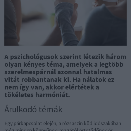
A pszichológusok szerint létezik három
olyan kényes téma, amelyek a legtöbb
szerelmespárnál azonnal hatalmas
vitát robbantanak ki. Ha nálatok ez
nem így van, akkor elértétek a
tökéletes harmóniát.
Árulkodó témák
Egy párkapcsolat elején, a rózsaszín köd időszakában
még minden könnyűnek, magától értetődőnek és