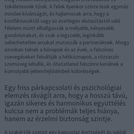
tökéletesnek tűnik. A felek ilyenkor szinte lesik egymás
minden kívánságát, és hajlamosak arra, hogy a
konfliktusoktól vagy az esetleges elutasítástól való
félelem miatt elhallgassák a mélyebb, kényesebb
gondolataikat, és csak a legszebb, leginkább
sebezhetetlen arcukat mutassák a partnerüknek. Ahogy
azonban telnek a hónapok és az évek, a felszínes
csevegéseket felváltják a hétköznapok, a rózsaszín
szemüveg lehullik, és óhatatlanul felszínre kerülnek a
komolyabb jellemfejlődésbeli különbségek.
Egy friss párkapcsolati és pszichológiai
elemzés rávágít arra, hogy a hosszú távú,
igazán sikeres és harmonikus együttélés
kulcsa nem a problémák teljes hiánya,
hanem az érzelmi biztonság szintje.
A szakértők szerint egy kapcsolat érettségét és valódi