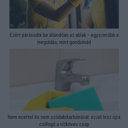
Ezért párásodik be állandóan az ablak – egyszerűbb a
megoldás, mint gondolnád
Nem ecettel és nem szódabikarbónával: ezzel lesz újra
csillogó a vízköves csap