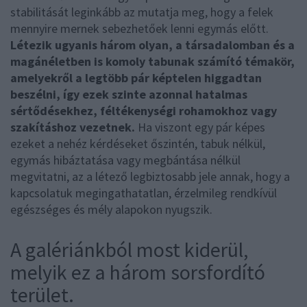
stabilitását leginkább az mutatja meg, hogy a felek
mennyire mernek sebezhetőek lenni egymás előtt.
Létezik ugyanis három olyan, a társadalomban és a
magánéletben is komoly tabunak számító témakör,
amelyekről a legtöbb pár képtelen higgadtan
beszélni, így ezek szinte azonnal hatalmas
sértődésekhez, féltékenységi rohamokhoz vagy
szakításhoz vezetnek.
Ha viszont egy pár képes
ezeket a nehéz kérdéseket őszintén, tabuk nélkül,
egymás hibáztatása vagy megbántása nélkül
megvitatni, az a létező legbiztosabb jele annak, hogy a
kapcsolatuk megingathatatlan, érzelmileg rendkívül
egészséges és mély alapokon nyugszik.
A galériánkból most kiderül,
melyik ez a három sorsfordító
terület.