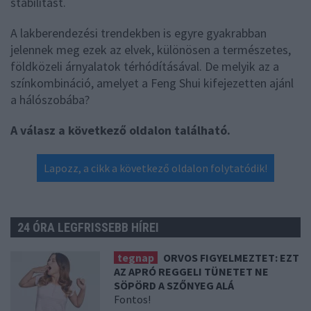
stabilitást.
A lakberendezési trendekben is egyre gyakrabban
jelennek meg ezek az elvek, különösen a természetes,
földközeli árnyalatok térhódításával. De melyik az a
színkombináció, amelyet a Feng Shui kifejezetten ajánl
a hálószobába?
A válasz a következő oldalon található.
Lapozz, a cikk a következő oldalon folytatódik!
24 ÓRA LEGFRISSEBB HÍREI
tegnap
ORVOS FIGYELMEZTET: EZT
AZ APRÓ REGGELI TÜNETET NE
SÖPÖRD A SZŐNYEG ALÁ
Fontos!