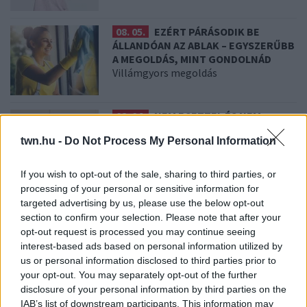
08. 05.
EZÉRT PÁRÁSODIK BE
ÁLLANDÓAN AZ ABLAK – EGYSZERŰBB
A MEGOLDÁS, MINT GONDOLNÁD
Villámgyors megoldás
08. 04.
NEM ECETTEL ÉS NEM
SZÓDABIKARBÓNÁVAL: EZZEL LESZ
twn.hu -
Do Not Process My Personal Information
ÚJRA CSILLOGÓ A VÍZKÖVES CSAP
A legjobb trükk
If you wish to opt-out of the sale, sharing to third parties, or
processing of your personal or sensitive information for
08. 03.
HA MINDIG EZT A MONDATOT
targeted advertising by us, please use the below opt-out
HASZNÁLOD, AZ RENDKÍVÜL MAGAS
section to confirm your selection. Please note that after your
ÉRZELMI INTELLIGENCIÁRA UTALHAT
opt-out request is processed you may continue seeing
Te szoktad?
interest-based ads based on personal information utilized by
us or personal information disclosed to third parties prior to
your opt-out. You may separately opt-out of the further
08. 02.
SOKAN ROSSZUL TÁROLJÁK A GYÓGYSZEREIKET –
disclosure of your personal information by third parties on the
EMIATT CSÖKKENHET A HATÁSUK
IAB’s list of downstream participants. This information may