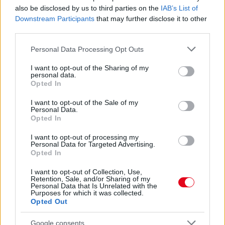
Érdemes odafigyelni rá
also be disclosed by us to third parties on the
IAB’s List of
Downstream Participants
that may further disclose it to other
08. 01.
EGYRE TÖBB FIATALNÁL JELENTKEZIK EZ A
third parties.
VITAMINHIÁNY – ILYEN JELEKRE FIGYELJ
Erre figyelj!
Please note that this website/app uses one or more Google
Personal Data Processing Opt Outs
services and may gather and store information including but
07. 31.
NEM A CITROMSAV, AZ ECET VAGY A
not limited to your visit or usage behaviour. You may click to
I want to opt-out of the Sharing of my
SZÓDABIKARBÓNA A LEGERŐSEBB: EZT HASZNÁLJÁK A
personal data.
grant or deny consent to Google and its third-party tags to
Opted In
SZÁLLODÁKBAN A VÍZKŐ ELLEN
use your data for below specified purposes in below Google
Ez a szer tényleg eltünteti a vízkövet
consent section.
I want to opt-out of the Sale of my
Personal Data.
07. 31.
HAGYD A SÓT: EGY CSIPET EBBŐL A FŐZŐVÍZBE,
Opted In
ÉS SOKKAL FINOMABB LESZ A FŐTT KRUMPLI
Titkos hozzávaló
I want to opt-out of processing my
Personal Data for Targeted Advertising.
Opted In
24 ÓRA TOVÁBBI HÍREI
I want to opt-out of Collection, Use,
Retention, Sale, and/or Sharing of my
24 óra
Personal Data that Is Unrelated with the
Purposes for which it was collected.
Opted Out
Google consents