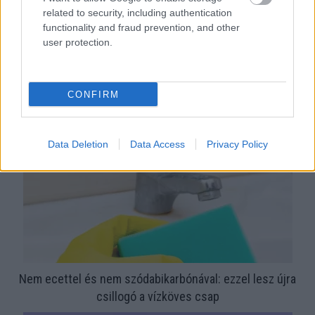
related to security, including authentication
functionality and fraud prevention, and other
user protection.
Ezért párásodik be állandóan az ablak – egyszerűbb a
megoldás, mint gondolnád
CONFIRM
Data Deletion
Data Access
Privacy Policy
Nem ecettel és nem szódabikarbónával: ezzel lesz újra
csillogó a vízköves csap