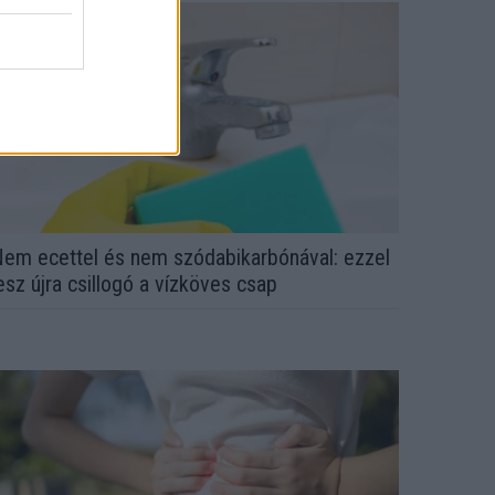
em ecettel és nem szódabikarbónával: ezzel
esz újra csillogó a vízköves csap