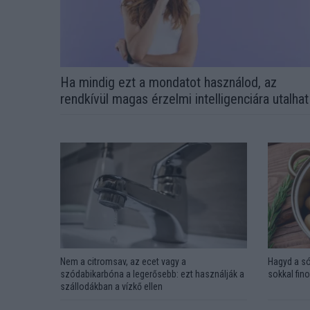
Ha mindig ezt a mondatot használod, az
rendkívül magas érzelmi intelligenciára utalhat
Nem a citromsav, az ecet vagy a
Hagyd a só
szódabikarbóna a legerősebb: ezt használják a
sokkal fin
szállodákban a vízkő ellen