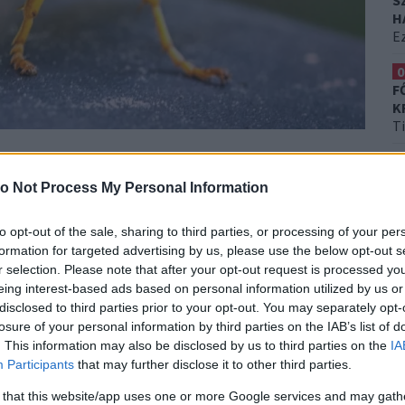
S
H
Ez
0
F
K
T
lenléte szinte elkerülhetetlen, így a
0
K
int szeretnénk. A szakértők szerint
o Not Process My Personal Information
H
 hanem az utána következő reakciók
Et
.
k
to opt-out of the sale, sharing to third parties, or processing of your per
formation for targeted advertising by us, please use the below opt-out s
csak egy kellemetlenség
r selection. Please note that after your opt-out request is processed y
eing interest-based ads based on personal information utilized by us or
disclosed to third parties prior to your opt-out. You may separately opt-
i fájdalmat, duzzanatot és viszketést okoz, amely
losure of your personal information by third parties on the IAB’s list of
zet ilyenkor a méregre adott természetes
. This information may also be disclosed by us to third parties on the
IA
en normális folyamat. Ugyanakkor vannak, akiknél a
Participants
that may further disclose it to other third parties.
ősebb duzzanatot, csalánkiütést vagy akár légzési
 that this website/app uses one or more Google services and may gath