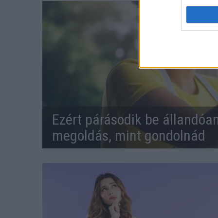
Ezért párásodik be állandóa
megoldás, mint gondolnád