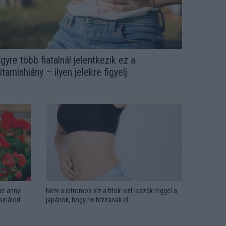
gyre több fiatalnál jelentkezik ez a
itaminhiány – ilyen jelekre figyelj
er annyi
Nem a citromos víz a titok: ezt isszák reggel a
csinálod
japánok, hogy ne hízzanak el