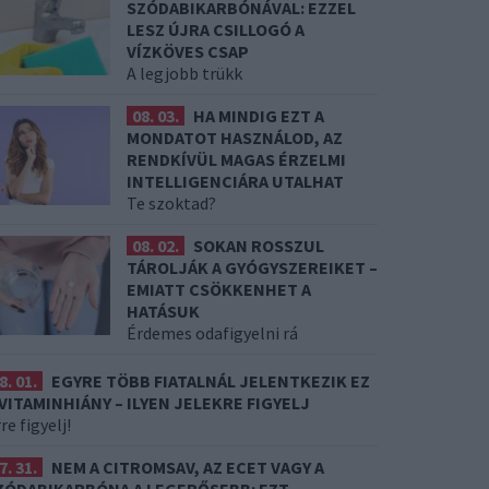
SZÓDABIKARBÓNÁVAL: EZZEL
LESZ ÚJRA CSILLOGÓ A
VÍZKÖVES CSAP
A legjobb trükk
08. 03.
HA MINDIG EZT A
MONDATOT HASZNÁLOD, AZ
RENDKÍVÜL MAGAS ÉRZELMI
INTELLIGENCIÁRA UTALHAT
Te szoktad?
08. 02.
SOKAN ROSSZUL
TÁROLJÁK A GYÓGYSZEREIKET –
EMIATT CSÖKKENHET A
HATÁSUK
Érdemes odafigyelni rá
8. 01.
EGYRE TÖBB FIATALNÁL JELENTKEZIK EZ
 VITAMINHIÁNY – ILYEN JELEKRE FIGYELJ
re figyelj!
7. 31.
NEM A CITROMSAV, AZ ECET VAGY A