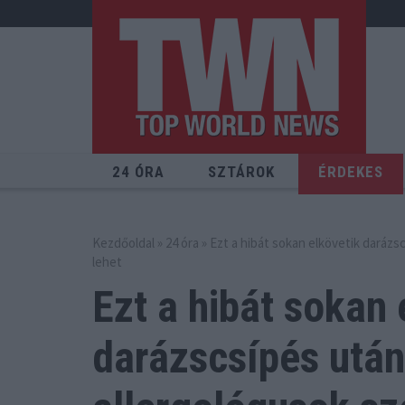
24 ÓRA
SZTÁROK
ÉRDEKES
Kezdőoldal
»
24 óra
» Ezt a hibát sokan elkövetik darázs
lehet
Ezt a hibát sokan 
darázscsípés után