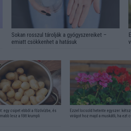
Sokan rosszul tárolják a gyógyszereiket –
E
emiatt csökkenhet a hatásuk
v
t: egy csipet ebből a főzővízbe, és
Ezzel locsold hetente egyszer: kétsz
omabb lesz a főtt krumpli
virágot hoz majd a muskátli, ha ezt 