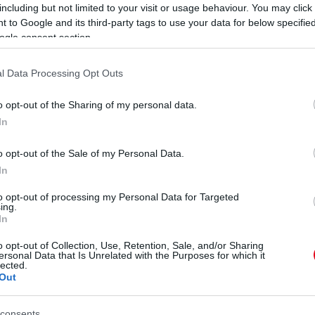
kor különösen fontos, hogy az érintettek figyeljenek a
including but not limited to your visit or usage behaviour. You may click 
ípés is komoly allergiás reakció előjele lehet.
 to Google and its third-party tags to use your data for below specifi
 csípéssel kezdődik, hanem azzal, ahogyan azt
ogle consent section.
elen reakciók akár felerősíthetik a tüneteket, vagy
gyulási folyamatait. Éppen ezért a szakemberek
l Data Processing Opt Outs
áni első lépések kulcsfontosságúak, és sokan sajnos
zetben.
o opt-out of the Sharing of my personal data.
In
o opt-out of the Sale of my Personal Data.
In
to opt-out of processing my Personal Data for Targeted
ing.
In
o opt-out of Collection, Use, Retention, Sale, and/or Sharing
ersonal Data that Is Unrelated with the Purposes for which it
lected.
Out
consents