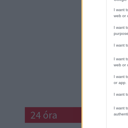
I want t
web or d
I want t
purpose
I want 
I want t
web or d
I want t
or app.
DARÁ
I want t
I want t
24 óra
authenti