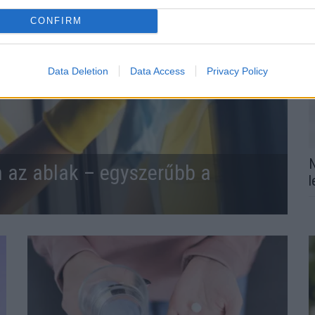
CONFIRM
Data Deletion
Data Access
Privacy Policy
N
n az ablak – egyszerűbb a
l