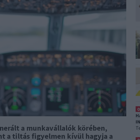
0
H
I
nerált a munkavállalók körében,
T
t a tiltás figyelmen kívül hagyja a