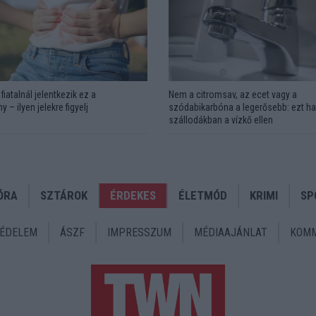
fiatalnál jelentkezik ez a
Nem a citromsav, az ecet vagy a
y – ilyen jelekre figyelj
szódabikarbóna a legerősebb: ezt ha
szállodákban a vízkő ellen
ÓRA
SZTÁROK
ÉRDEKES
ÉLETMÓD
KRIMI
SP
ÉDELEM
ÁSZF
IMPRESSZUM
MÉDIAAJÁNLAT
KOMM