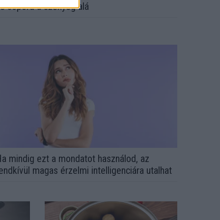
e söpörd a szőnyeg alá
a mindig ezt a mondatot használod, az
endkívül magas érzelmi intelligenciára utalhat