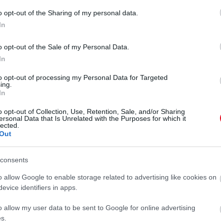
o opt-out of the Sharing of my personal data.
In
o opt-out of the Sale of my Personal Data.
In
to opt-out of processing my Personal Data for Targeted
ing.
In
o opt-out of Collection, Use, Retention, Sale, and/or Sharing
ersonal Data that Is Unrelated with the Purposes for which it
lected.
Out
consents
 jegyében bevezetett egységesítés gyakran figyelmen
A biztonsági érvek megdőlése után a
o allow Google to enable storage related to advertising like cookies on
talmi kérdéssé válik, ami hosszú távon
evice identifiers in apps.
séget.
o allow my user data to be sent to Google for online advertising
s.