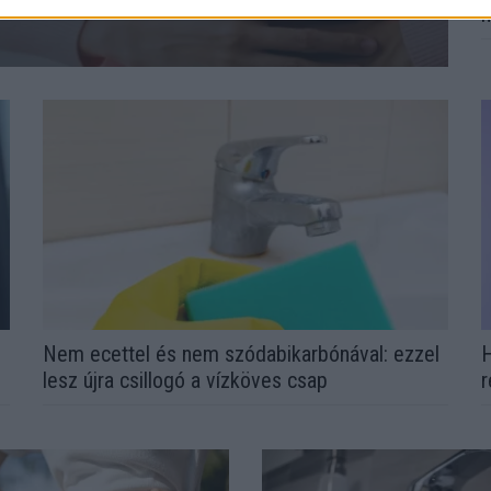
ervezeted fontos dologra próbál
n
Nem ecettel és nem szódabikarbónával: ezzel
H
lesz újra csillogó a vízköves csap
r