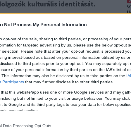
0
olgozók kulturális identitását.
G
H
”, vagyis a spirituális erő hordozója, így annak
É
s sértéssel ér fel.
Bár a légitársaság vezetése
o Not Process My Personal Information
0
 a hagyományokat
és más területeken – például a
A
 tettek,
a szakállkérdésben hajthatatlanok
to opt-out of the sale, sharing to third parties, or processing of your per
Er
vállalati sztenderdek és a helyi kulturális örökség
formation for targeted advertising by us, please use the below opt-out s
r selection. Please note that after your opt-out request is processed y
0
eing interest-based ads based on personal information utilized by us or
S
H
disclosed to third parties prior to your opt-out. You may separately opt-
Ez
losure of your personal information by third parties on the IAB’s list of
. This information may also be disclosed by us to third parties on the
IA
Participants
that may further disclose it to other third parties.
 that this website/app uses one or more Google services and may gath
including but not limited to your visit or usage behaviour. You may click 
 to Google and its third-party tags to use your data for below specifi
ogle consent section.
l Data Processing Opt Outs