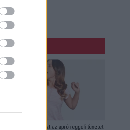
rvos figyelmeztet: ezt az apró reggeli tünetet