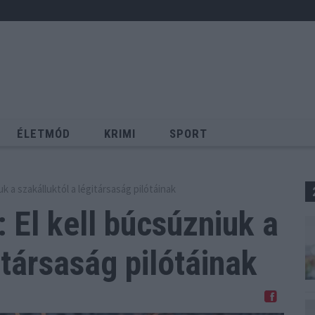
ÉLETMÓD
KRIMI
SPORT
Keresés
k a szakálluktól a légitársaság pilótáinak
 El kell búcsúzniuk a
itársaság pilótáinak
Megosztom Facebookon