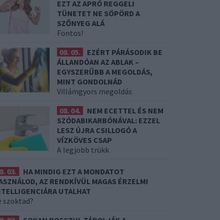
EZT AZ APRÓ REGGELI
TÜNETET NE SÖPÖRD A
SZŐNYEG ALÁ
Fontos!
08. 05.
EZÉRT PÁRÁSODIK BE
ÁLLANDÓAN AZ ABLAK –
EGYSZERŰBB A MEGOLDÁS,
MINT GONDOLNÁD
Villámgyors megoldás
08. 04.
NEM ECETTEL ÉS NEM
SZÓDABIKARBÓNÁVAL: EZZEL
LESZ ÚJRA CSILLOGÓ A
VÍZKÖVES CSAP
A legjobb trükk
8. 03.
HA MINDIG EZT A MONDATOT
ASZNÁLOD, AZ RENDKÍVÜL MAGAS ÉRZELMI
NTELLIGENCIÁRA UTALHAT
e szoktad?