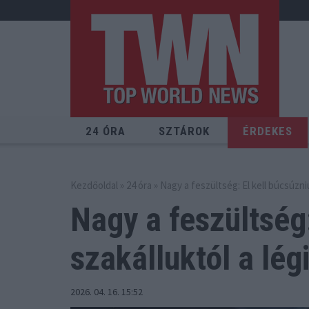
24 ÓRA
SZTÁROK
ÉRDEKES
Kezdőoldal
»
24 óra
» Nagy a feszültség: El kell búcsúzniu
Nagy a feszültség:
szakálluktól
a lég
2026. 04. 16. 15:52