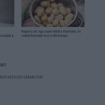
Hagyd a sót: egy csipet ebből a főzővízbe, és
sználják a
sokkal finomabb lesz a főtt krumpli
ORT
ENTKEZELÉSI SZABÁLYZAT