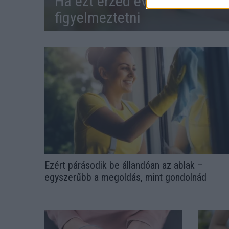
Ha ezt érzed evés után, a sz
figyelmeztetni
Ezért párásodik be állandóan az ablak –
egyszerűbb a megoldás, mint gondolnád