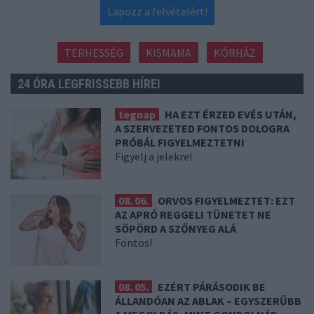
Lapozz a felvételért!
TERHESSÉG
KISMAMA
KÓRHÁZ
24 ÓRA LEGFRISSEBB HÍREI
tegnap
HA EZT ÉRZED EVÉS UTÁN,
A SZERVEZETED FONTOS DOLOGRA
PRÓBÁL FIGYELMEZTETNI
Figyelj a jelekre!
08. 06.
ORVOS FIGYELMEZTET: EZT
AZ APRÓ REGGELI TÜNETET NE
SÖPÖRD A SZŐNYEG ALÁ
Fontos!
08. 05.
EZÉRT PÁRÁSODIK BE
ÁLLANDÓAN AZ ABLAK – EGYSZERŰBB