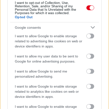
I want to opt-out of Collection, Use,
Ha ezt érzed evés után, a szervezeted fontos dologra
Retention, Sale, and/or Sharing of my
próbál figyelmeztetni
Personal Data that Is Unrelated with the
Purposes for which it was collected.
Opted Out
Google consents
I want to allow Google to enable storage
related to advertising like cookies on web or
device identifiers in apps.
I want to allow my user data to be sent to
Google for online advertising purposes.
I want to allow Google to send me
personalized advertising.
Orvos figyelmeztet: ezt az apró reggeli tünetet ne
söpörd a szőnyeg alá
I want to allow Google to enable storage
related to analytics like cookies on web or
device identifiers in apps.
I want to allow Google to enable storage