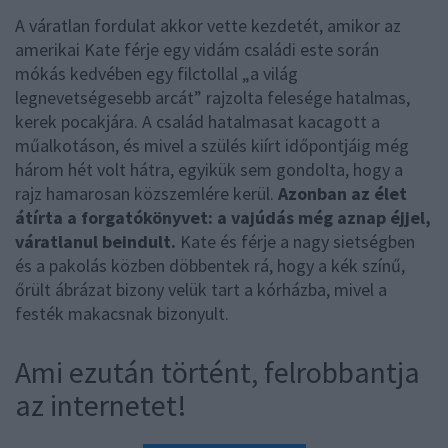
A váratlan fordulat akkor vette kezdetét, amikor az
amerikai Kate férje egy vidám családi este során
mókás kedvében egy filctollal „a világ
legnevetségesebb arcát” rajzolta felesége hatalmas,
kerek pocakjára. A család hatalmasat kacagott a
műalkotáson, és mivel a szülés kiírt időpontjáig még
három hét volt hátra, egyikük sem gondolta, hogy a
rajz hamarosan közszemlére kerül.
Azonban az élet
átírta a forgatókönyvet: a vajúdás még aznap éjjel,
váratlanul beindult.
Kate és férje a nagy sietségben
és a pakolás közben döbbentek rá, hogy a kék színű,
őrült ábrázat bizony velük tart a kórházba, mivel a
festék makacsnak bizonyult.
Ami ezután történt, felrobbantja
az internetet!