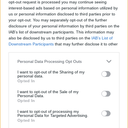
07. 31.
NEM A CITROMSAV, AZ ECET VAGY A
opt-out request is processed you may continue seeing
SZÓDABIKARBÓNA A LEGERŐSEBB: EZT HASZNÁLJÁK A
interest-based ads based on personal information utilized by
SZÁLLODÁKBAN A VÍZKŐ ELLEN
us or personal information disclosed to third parties prior to
Ez a szer tényleg eltünteti a vízkövet
your opt-out. You may separately opt-out of the further
disclosure of your personal information by third parties on the
24 ÓRA TOVÁBBI HÍREI
IAB’s list of downstream participants. This information may
also be disclosed by us to third parties on the
IAB’s List of
24 óra
Downstream Participants
that may further disclose it to other
third parties.
Please note that this website/app uses one or more Google
Personal Data Processing Opt Outs
services and may gather and store information including but
not limited to your visit or usage behaviour. You may click to
I want to opt-out of the Sharing of my
personal data.
grant or deny consent to Google and its third-party tags to
Opted In
use your data for below specified purposes in below Google
consent section.
I want to opt-out of the Sale of my
Personal Data.
Opted In
I want to opt-out of processing my
Personal Data for Targeted Advertising.
Opted In