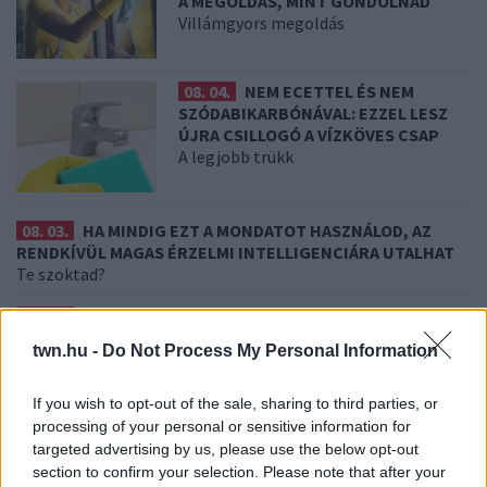
A MEGOLDÁS, MINT GONDOLNÁD
Villámgyors megoldás
08. 04.
NEM ECETTEL ÉS NEM
SZÓDABIKARBÓNÁVAL: EZZEL LESZ
ÚJRA CSILLOGÓ A VÍZKÖVES CSAP
A legjobb trükk
08. 03.
HA MINDIG EZT A MONDATOT HASZNÁLOD, AZ
RENDKÍVÜL MAGAS ÉRZELMI INTELLIGENCIÁRA UTALHAT
Te szoktad?
08. 02.
SOKAN ROSSZUL TÁROLJÁK A GYÓGYSZEREIKET –
EMIATT CSÖKKENHET A HATÁSUK
twn.hu -
Do Not Process My Personal Information
Érdemes odafigyelni rá
08. 01.
EGYRE TÖBB FIATALNÁL JELENTKEZIK EZ A
If you wish to opt-out of the sale, sharing to third parties, or
VITAMINHIÁNY – ILYEN JELEKRE FIGYELJ
processing of your personal or sensitive information for
Erre figyelj!
targeted advertising by us, please use the below opt-out
section to confirm your selection. Please note that after your