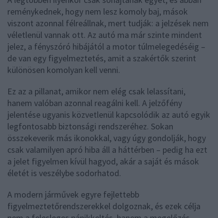
reménykednek, hogy nem lesz komoly baj, mások
viszont azonnal félreállnak, mert tudják: a jelzések nem
véletlenül vannak ott. Az autó ma már szinte mindent
jelez, a fényszóró hibájától a motor túlmelegedéséig –
de van egy figyelmeztetés, amit a szakértők szerint
különösen komolyan kell venni.
Ez az a pillanat, amikor nem elég csak lelassítani,
hanem valóban azonnal reagálni kell. A jelzőfény
jelentése ugyanis közvetlenül kapcsolódik az autó egyik
legfontosabb biztonsági rendszeréhez. Sokan
összekeverik más ikonokkal, vagy úgy gondolják, hogy
csak valamilyen apró hiba áll a háttérben – pedig ha ezt
a jelet figyelmen kívül hagyod, akár a saját és mások
életét is veszélybe sodorhatod.
A modern járművek egyre fejlettebb
figyelmeztetőrendszerekkel dolgoznak, és ezek célja
nem a felesleges pánikkeltés, hanem a megelőzés.