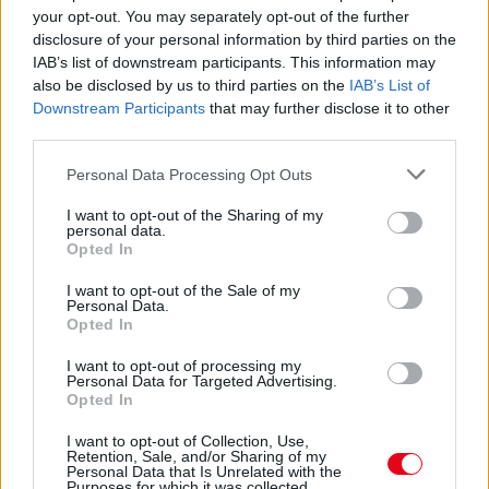
ÉRZELMI INTELLIGENCIÁRA UTALHAT
your opt-out. You may separately opt-out of the further
Te szoktad?
disclosure of your personal information by third parties on the
IAB’s list of downstream participants. This information may
also be disclosed by us to third parties on the
IAB’s List of
08. 02.
SOKAN ROSSZUL TÁROLJÁK A GYÓGYSZEREIKET –
Downstream Participants
that may further disclose it to other
EMIATT CSÖKKENHET A HATÁSUK
third parties.
Érdemes odafigyelni rá
Please note that this website/app uses one or more Google
Personal Data Processing Opt Outs
08. 01.
EGYRE TÖBB FIATALNÁL JELENTKEZIK EZ A
services and may gather and store information including but
VITAMINHIÁNY – ILYEN JELEKRE FIGYELJ
not limited to your visit or usage behaviour. You may click to
I want to opt-out of the Sharing of my
Erre figyelj!
personal data.
grant or deny consent to Google and its third-party tags to
Opted In
use your data for below specified purposes in below Google
07. 31.
NEM A CITROMSAV, AZ ECET VAGY A
consent section.
I want to opt-out of the Sale of my
SZÓDABIKARBÓNA A LEGERŐSEBB: EZT HASZNÁLJÁK A
Personal Data.
SZÁLLODÁKBAN A VÍZKŐ ELLEN
Opted In
Ez a szer tényleg eltünteti a vízkövet
I want to opt-out of processing my
07. 31.
HAGYD A SÓT: EGY CSIPET EBBŐL A FŐZŐVÍZBE,
Personal Data for Targeted Advertising.
Opted In
ÉS SOKKAL FINOMABB LESZ A FŐTT KRUMPLI
Titkos hozzávaló
I want to opt-out of Collection, Use,
Retention, Sale, and/or Sharing of my
Personal Data that Is Unrelated with the
24 ÓRA TOVÁBBI HÍREI
Purposes for which it was collected.