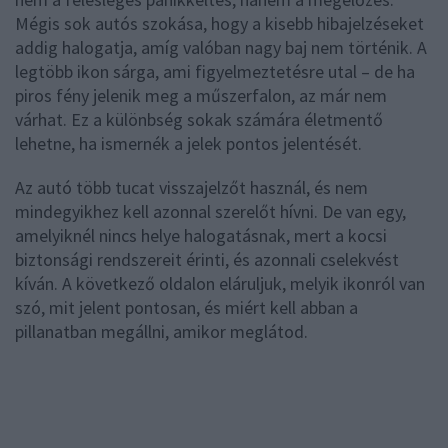
Mégis sok autós szokása, hogy a kisebb hibajelzéseket
addig halogatja, amíg valóban nagy baj nem történik. A
legtöbb ikon sárga, ami figyelmeztetésre utal – de ha
piros fény jelenik meg a műszerfalon, az már nem
várhat. Ez a különbség sokak számára életmentő
lehetne, ha ismernék a jelek pontos jelentését.
Az autó több tucat visszajelzőt használ, és nem
mindegyikhez kell azonnal szerelőt hívni. De van egy,
amelyiknél nincs helye halogatásnak, mert a kocsi
biztonsági rendszereit érinti, és azonnali cselekvést
kíván. A következő oldalon eláruljuk, melyik ikonról van
szó, mit jelent pontosan, és miért kell abban a
pillanatban megállni, amikor meglátod.