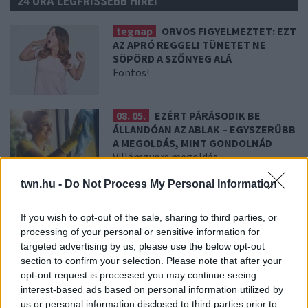
24 ÓRA LEGFRISSEBB HÍREI
tegnap
ORVOS FIGYELMEZTET: EZT
AZ APRÓ REGGELI TÜNETET NE
SÖPÖRD A SZŐNYEG ALÁ
Fontos!
08. 05.
EZÉRT PÁRÁSODIK BE
ÁLLANDÓAN AZ ABLAK – EGYSZERŰBB
A MEGOLDÁS, MINT GONDOLNÁD
Villámgyors megoldás
twn.hu -
Do Not Process My Personal Information
08. 04.
NEM ECETTEL ÉS NEM
SZÓDABIKARBÓNÁVAL: EZZEL LESZ
If you wish to opt-out of the sale, sharing to third parties, or
ÚJRA CSILLOGÓ A VÍZKÖVES CSAP
processing of your personal or sensitive information for
A legjobb trükk
targeted advertising by us, please use the below opt-out
section to confirm your selection. Please note that after your
opt-out request is processed you may continue seeing
08. 03.
HA MINDIG EZT A MONDATOT
interest-based ads based on personal information utilized by
HASZNÁLOD, AZ RENDKÍVÜL MAGAS
us or personal information disclosed to third parties prior to