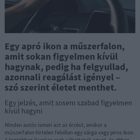
Egy apró ikon a műszerfalon,
amit sokan figyelmen kívül
hagynak, pedig ha felgyullad,
azonnali reagálást igényel –
szó szerint életet menthet.
Egy jelzés, amit sosem szabad figyelmen
kívül hagyni
Minden autós ismeri azt az érzést, amikor a
műszerfalon hirtelen felvillan egy sárga vagy piros ikon.
A legtöbben ilyenkor csak sóhajtanak egyet, és abban