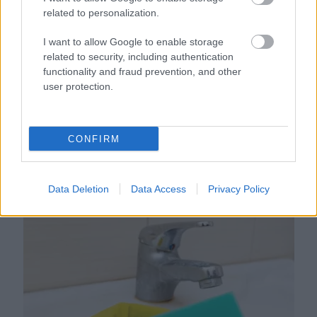
related to personalization.
I want to allow Google to enable storage
related to security, including authentication
functionality and fraud prevention, and other
user protection.
CONFIRM
Ezért párásodik be állandóan az ablak – egyszerűbb a
megoldás, mint gondolnád
Data Deletion
Data Access
Privacy Policy