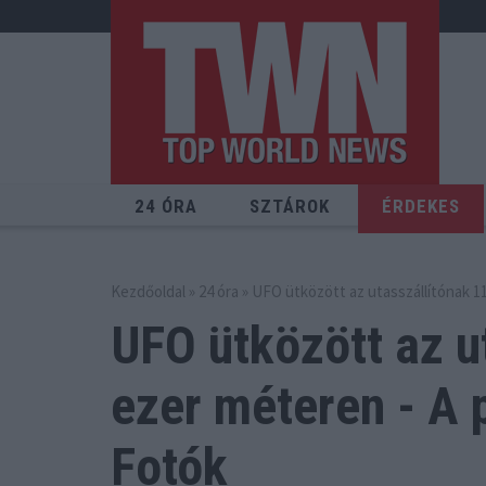
24 ÓRA
SZTÁROK
ÉRDEKES
Kezdőoldal
»
24 óra
» UFO ütközött az utasszállítónak 11
UFO ütközött az u
ezer
méteren - A p
Fotók