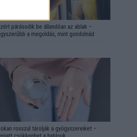
zért párásodik be állandóan az ablak –
gyszerűbb a megoldás, mint gondolnád
okan rosszul tárolják a gyógyszereiket –
miatt csökkenhet a hatásuk