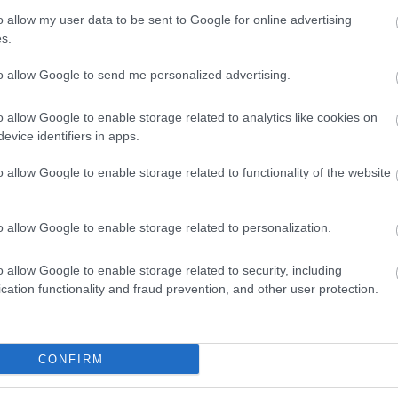
o allow my user data to be sent to Google for online advertising
s.
ügyi Hivatala (FAA) kijelentette, hogy
ozta károk előfordulhatnak. Ennek
to allow Google to send me personalized advertising.
óhoz. A vizsgálat folyamatban van.
o allow Google to enable storage related to analytics like cookies on
evice identifiers in apps.
UFO
REJTÉLY
o allow Google to enable storage related to functionality of the website
o allow Google to enable storage related to personalization.
o allow Google to enable storage related to security, including
cation functionality and fraud prevention, and other user protection.
CONFIRM