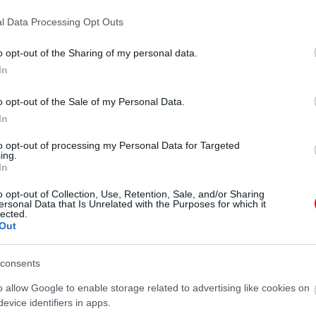
 pilótafülke ablakában.
Az utasoknak még aznap
l Data Processing Opt Outs
 az utat Los Angelesbe" -
o opt-out of the Sharing of my personal data.
lnak
In
o opt-out of the Sale of my Personal Data.
 UA1093 from Denver to Los Angeles diverted to
In
l space debris" at 36,000 ft. 😳
to opt-out of processing my Personal Data for Targeted
ing.
 windshield and landed safely.
In
c.twitter.com/OIDl5rq942
o opt-out of Collection, Use, Retention, Sale, and/or Sharing
ober 18, 2025
ersonal Data that Is Unrelated with the Purposes for which it
lected.
Out
t javítja Utahban. A baleset oka még mindig nem
consents
tafülke ablakát elektromos hiba törhette be.
Az
utal, hogy a repülőgépet egy ismeretlen repülő
o allow Google to enable storage related to advertising like cookies on
sság miatt a madarak, a jégeső, vagy más tárgyak
evice identifiers in apps.