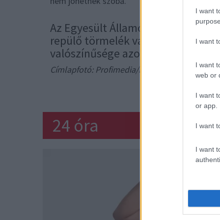
nem jöhetnek szóba.
I want t
purpose
Az Egyesült Államok Szövetségi Lég
repülő törmelék vagy űrszemét ok
I want 
valószínűsége azonban egy a billi
I want t
Címlapfotó: Profimedia/RedDot
web or d
REPÜLŐ
I want t
or app.
24 óra
I want t
I want t
authenti