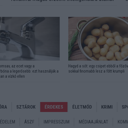
omsav, az ecet vagy a
Hagyd a sót: egy csipet ebből a főzőv
bóna a legerősebb: ezt használják a
sokkal finomabb lesz a főtt krumpli
an a vízkő ellen
ÓRA
SZTÁROK
ÉRDEKES
ÉLETMÓD
KRIMI
SP
ÉDELEM
ÁSZF
IMPRESSZUM
MÉDIAAJÁNLAT
KOMM