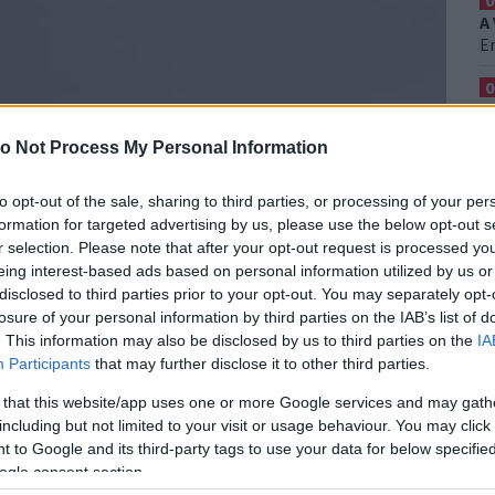
0
A
Er
0
S
H
o Not Process My Personal Information
egy United Airlines járat Salt Lake
Ez
iatt a pilótafülke ablaka hirtelen
0
to opt-out of the sale, sharing to third parties, or processing of your per
 Mindez 11 ezer méteren.
F
formation for targeted advertising by us, please use the below opt-out s
K
r selection. Please note that after your opt-out request is processed y
 Angelesbe tartott. A United Airlines US 1093-as
T
eing interest-based ads based on personal information utilized by us or
pülőgép utazómagasságon haladt, amikor a
disclosed to third parties prior to your opt-out. You may separately opt-
találta.
losure of your personal information by third parties on the IAB’s list of
. This information may also be disclosed by us to third parties on the
IA
Participants
that may further disclose it to other third parties.
 that this website/app uses one or more Google services and may gath
including but not limited to your visit or usage behaviour. You may click 
 incidensről készült képek. Az egyiken a pilóta vérző
 to Google and its third-party tags to use your data for below specifi
októl sérült meg, a pilótafülkét beborították az
ogle consent section.
 járata biztonságosan leszállt Salt Lake Cityben,