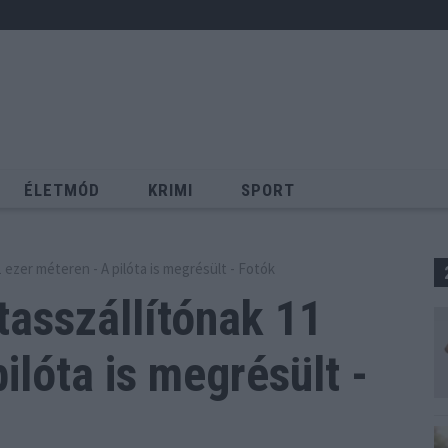
ÉLETMÓD
KRIMI
SPORT
Keresés
 ezer méteren - A pilóta is megrésült - Fotók
tasszállítónak 11
ilóta is megrésült -