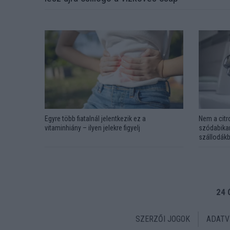
Egyre több fiatalnál jelentkezik ez a
Nem a citr
vitaminhiány – ilyen jelekre figyelj
szódabikar
szállodákb
24 
SZERZŐI JOGOK
ADATV