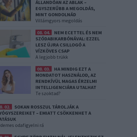
ÁLLANDÓAN AZ ABLAK –
EGYSZERŰBB A MEGOLDÁS,
MINT GONDOLNÁD
Villámgyors megoldás
08. 04.
NEM ECETTEL ÉS NEM
SZÓDABIKARBÓNÁVAL: EZZEL
LESZ ÚJRA CSILLOGÓ A
VÍZKÖVES CSAP
A legjobb trükk
08. 03.
HA MINDIG EZT A
MONDATOT HASZNÁLOD, AZ
RENDKÍVÜL MAGAS ÉRZELMI
INTELLIGENCIÁRA UTALHAT
Te szoktad?
8. 02.
SOKAN ROSSZUL TÁROLJÁK A
YÓGYSZEREIKET – EMIATT CSÖKKENHET A
ATÁSUK
rdemes odafigyelni rá