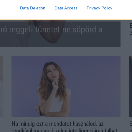
Data Deletion
Data Access
Privacy Policy
E
ró reggeli tünetet ne söpörd a
e
l
Ha mindig ezt a mondatot használod, az
S
rendkívül magas érzelmi intelligenciára utalhat
e