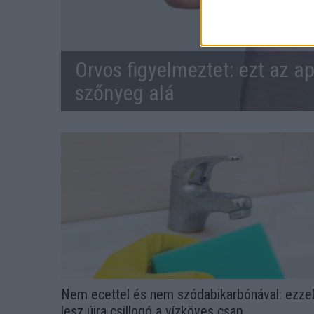
Orvos figyelmeztet: ezt az ap
szőnyeg alá
Nem ecettel és nem szódabikarbónával: ezze
lesz újra csillogó a vízköves csap