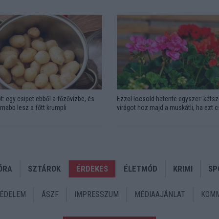
t: egy csipet ebből a főzővízbe, és
Ezzel locsold hetente egyszer: kétsz
omabb lesz a főtt krumpli
virágot hoz majd a muskátli, ha ezt 
ÓRA
SZTÁROK
ÉRDEKES
ÉLETMÓD
KRIMI
SP
ÉDELEM
ÁSZF
IMPRESSZUM
MÉDIAAJÁNLAT
KOMM