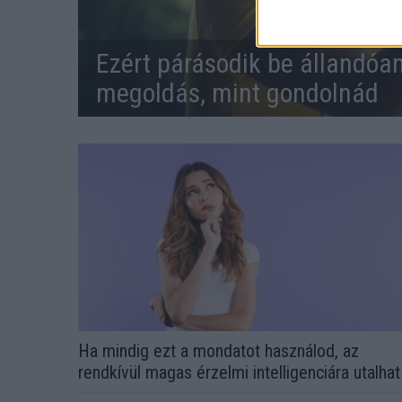
Ezért párásodik be állandóa
megoldás, mint gondolnád
Ha mindig ezt a mondatot használod, az
rendkívül magas érzelmi intelligenciára utalhat