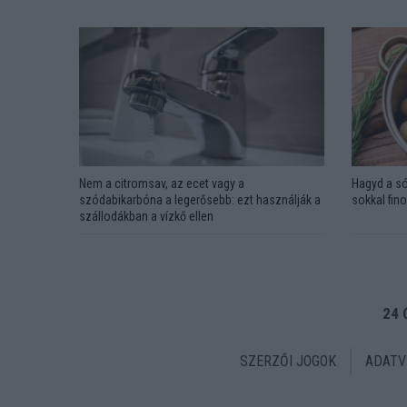
Nem a citromsav, az ecet vagy a
Hagyd a só
szódabikarbóna a legerősebb: ezt használják a
sokkal fin
szállodákban a vízkő ellen
24 
SZERZŐI JOGOK
ADATV