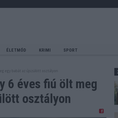
ÉLETMÓD
KRIMI
SPORT
Keresés
meg egy babát az újszülött osztályon
y 6 éves fiú ölt meg
lött osztályon
Megosztom Facebookon