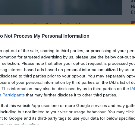
S
H
Ez
0
la miatt az ügyészség indított
F
m volt.
K
o Not Process My Personal Information
T
Állítólag egy hatéves fiú felelős egy csecsemő
to opt-out of the sale, sharing to third parties, or processing of your per
0
.
A kis Zayneb-Cassandra halála után, amely a
formation for targeted advertising by us, please use the below opt-out s
K
, az ügyészség indított vizsgálatot
- erről a
BFM-
r selection. Please note that after your opt-out request is processed y
H
eing interest-based ads based on personal information utilized by us or
Et
disclosed to third parties prior to your opt-out. You may separately opt-
k
losure of your personal information by third parties on the IAB’s list of
k meg súlyosan sérülten.
. This information may also be disclosed by us to third parties on the
IA
Participants
that may further disclose it to other third parties.
gyából és dobta a földre. Amikor a kórházi személyzet
 that this website/app uses one or more Google services and may gath
zul volt:
súlyos agysérüléseket szenvedett, és
including but not limited to your visit or usage behaviour. You may click 
osok azonban már nem tudtak segíteni neki. Kedden,
 to Google and its third-party tags to use your data for below specifi
ogle consent section.