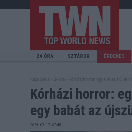
24 ÓRA
SZTÁROK
ÉRDEKES
Kezdőoldal
»
24 óra
» Kórházi horror: egy 6 éves fiú ölt 
Kórházi horror: eg
egy babát az újszü
2025. 07. 17. 07:45