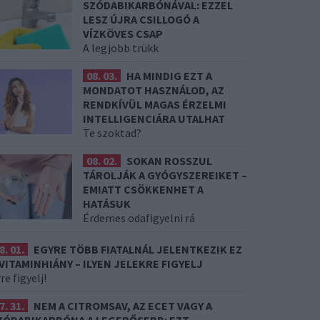
SZÓDABIKARBÓNÁVAL: EZZEL
LESZ ÚJRA CSILLOGÓ A
VÍZKÖVES CSAP
A legjobb trükk
08. 03.
HA MINDIG EZT A
MONDATOT HASZNÁLOD, AZ
RENDKÍVÜL MAGAS ÉRZELMI
INTELLIGENCIÁRA UTALHAT
Te szoktad?
08. 02.
SOKAN ROSSZUL
TÁROLJÁK A GYÓGYSZEREIKET –
EMIATT CSÖKKENHET A
HATÁSUK
Érdemes odafigyelni rá
8. 01.
EGYRE TÖBB FIATALNÁL JELENTKEZIK EZ
 VITAMINHIÁNY – ILYEN JELEKRE FIGYELJ
re figyelj!
7. 31.
NEM A CITROMSAV, AZ ECET VAGY A