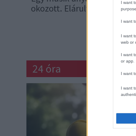
I want t
okozott. Elárulta, mivel.
purpose
I want 
Lapozz a
I want t
web or d
BABA
BŰ
I want t
or app.
24 óra
I want t
I want t
authenti