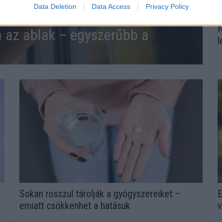
Data Deletion
Data Access
Privacy Policy
N
n az ablak – egyszerűbb a
l
Sokan rosszul tárolják a gyógyszereiket –
E
emiatt csökkenhet a hatásuk
v