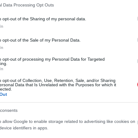
l Data Processing Opt Outs
o opt-out of the Sharing of my personal data.
In
o opt-out of the Sale of my Personal Data.
In
to opt-out of processing my Personal Data for Targeted
ing.
In
o opt-out of Collection, Use, Retention, Sale, and/or Sharing
ersonal Data that Is Unrelated with the Purposes for which it
lected.
Out
császármetszéssel. A 23 éves anyának ez volt az első
islány hét és fél hónapos koraszülöttként jött a
Nord
című lapnak. Az anya és a gyermeke jó elláttást
consents
o allow Google to enable storage related to advertising like cookies on
evice identifiers in apps.
a azonban rendszeresen gondot