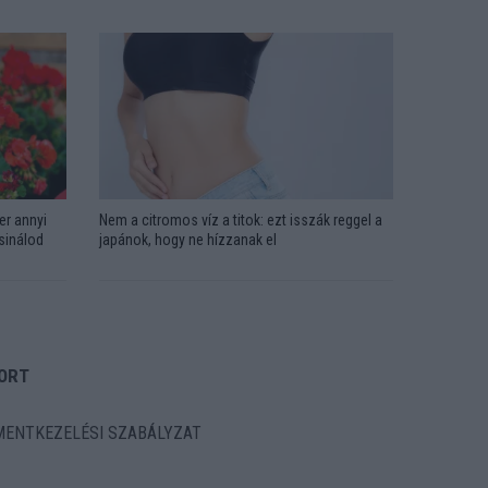
er annyi
Nem a citromos víz a titok: ezt isszák reggel a
csinálod
japánok, hogy ne hízzanak el
ORT
ENTKEZELÉSI SZABÁLYZAT