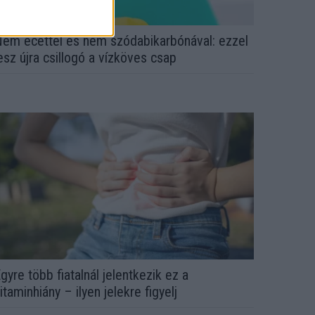
em ecettel és nem szódabikarbónával: ezzel
esz újra csillogó a vízköves csap
gyre több fiatalnál jelentkezik ez a
itaminhiány – ilyen jelekre figyelj