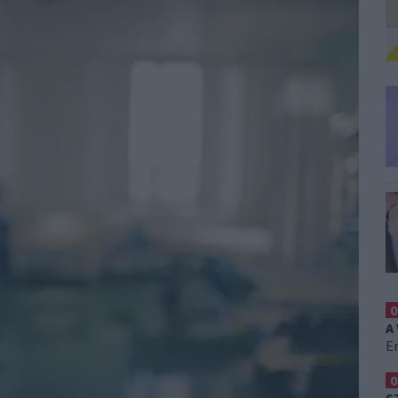
0
A
Er
0