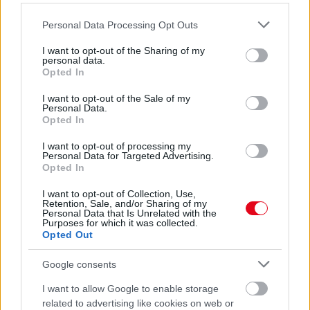
08. 02.
SOKAN ROSSZUL TÁROLJÁK A GYÓGYSZEREIKET –
Please note that this website/app uses one or more Google
Personal Data Processing Opt Outs
EMIATT CSÖKKENHET A HATÁSUK
services and may gather and store information including but
Érdemes odafigyelni rá
not limited to your visit or usage behaviour. You may click to
I want to opt-out of the Sharing of my
personal data.
grant or deny consent to Google and its third-party tags to
08. 01.
EGYRE TÖBB FIATALNÁL JELENTKEZIK EZ A
Opted In
use your data for below specified purposes in below Google
VITAMINHIÁNY – ILYEN JELEKRE FIGYELJ
consent section.
I want to opt-out of the Sale of my
Erre figyelj!
Personal Data.
Opted In
24 ÓRA TOVÁBBI HÍREI
I want to opt-out of processing my
Personal Data for Targeted Advertising.
24 óra
Opted In
I want to opt-out of Collection, Use,
Retention, Sale, and/or Sharing of my
Personal Data that Is Unrelated with the
Purposes for which it was collected.
Opted Out
Google consents
I want to allow Google to enable storage
related to advertising like cookies on web or