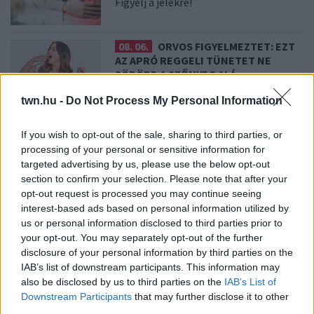
Figyelj a jelekre!
08. 06.
ORVOS FIGYELMEZTET: EZT
AZ APRÓ REGGELI TÜNETET NE
SÖPÖRD A SZŐNYEG ALÁ
Fontos!
twn.hu -
Do Not Process My Personal Information
08. 05.
EZÉRT PÁRÁSODIK BE
If you wish to opt-out of the sale, sharing to third parties, or
ÁLLANDÓAN AZ ABLAK – EGYSZERŰBB
processing of your personal or sensitive information for
A MEGOLDÁS, MINT GONDOLNÁD
targeted advertising by us, please use the below opt-out
Villámgyors megoldás
section to confirm your selection. Please note that after your
opt-out request is processed you may continue seeing
interest-based ads based on personal information utilized by
08. 04.
NEM ECETTEL ÉS NEM SZÓDABIKARBÓNÁVAL:
us or personal information disclosed to third parties prior to
EZZEL LESZ ÚJRA CSILLOGÓ A VÍZKÖVES CSAP
your opt-out. You may separately opt-out of the further
A legjobb trükk
disclosure of your personal information by third parties on the
IAB’s list of downstream participants. This information may
08. 03.
HA MINDIG EZT A MONDATOT HASZNÁLOD, AZ
also be disclosed by us to third parties on the
IAB’s List of
RENDKÍVÜL MAGAS ÉRZELMI INTELLIGENCIÁRA UTALHAT
Downstream Participants
that may further disclose it to other
Te szoktad?
third parties.