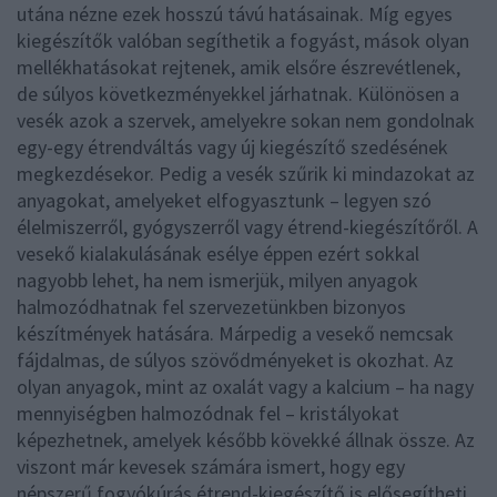
utána nézne ezek hosszú távú hatásainak. Míg egyes
kiegészítők valóban segíthetik a fogyást, mások olyan
mellékhatásokat rejtenek, amik elsőre észrevétlenek,
de súlyos következményekkel járhatnak. Különösen a
vesék azok a szervek, amelyekre sokan nem gondolnak
egy-egy étrendváltás vagy új kiegészítő szedésének
megkezdésekor. Pedig a vesék szűrik ki mindazokat az
anyagokat, amelyeket elfogyasztunk – legyen szó
élelmiszerről, gyógyszerről vagy étrend-kiegészítőről. A
vesekő kialakulásának esélye éppen ezért sokkal
nagyobb lehet, ha nem ismerjük, milyen anyagok
halmozódhatnak fel szervezetünkben bizonyos
készítmények hatására. Márpedig a vesekő nemcsak
fájdalmas, de súlyos szövődményeket is okozhat. Az
olyan anyagok, mint az oxalát vagy a kalcium – ha nagy
mennyiségben halmozódnak fel – kristályokat
képezhetnek, amelyek később kövekké állnak össze. Az
viszont már kevesek számára ismert, hogy egy
népszerű fogyókúrás étrend-kiegészítő is elősegítheti