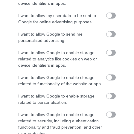
device identifiers in apps.
I want to allow my user data to be sent to
Google for online advertising purposes.
Egyre több embernél jelentkezik ez a hiányállapot – az
I want to allow Google to send me
első jelek szinte észrevehetetlenek
personalized advertising.
I want to allow Google to enable storage
related to analytics like cookies on web or
device identifiers in apps.
I want to allow Google to enable storage
related to functionality of the website or app.
I want to allow Google to enable storage
related to personalization.
I want to allow Google to enable storage
Ha ezt érzed evés után, a szervezeted fontos dologra
related to security, including authentication
próbál figyelmeztetni
functionality and fraud prevention, and other
user protection.