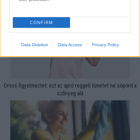
CONFIRM
Data Deletion
Data Access
Privacy Policy
Orvos figyelmeztet: ezt az apró reggeli tünetet ne söpörd a
szőnyeg alá