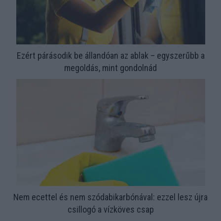
Ezért párásodik be állandóan az ablak – egyszerűbb a
megoldás, mint gondolnád
Nem ecettel és nem szódabikarbónával: ezzel lesz újra
csillogó a vízköves csap