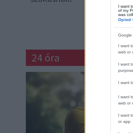
I want t
of my P
Lapozz a
was col
Opted 
KONYHA
Google 
I want t
web or d
24 óra
I want t
purpose
I want 
I want t
web or d
I want t
or app.