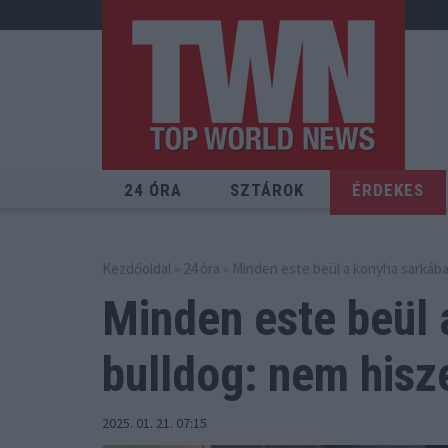
24 ÓRA
SZTÁROK
ÉRDEKES
Kezdőoldal
»
24 óra
» Minden este beül a konyha sarkába 
Minden este beül 
bulldog:
nem hisze
2025. 01. 21. 07:15