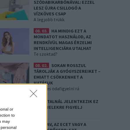
SZÓDABIKARBÓNÁVAL: EZZEL
LESZ ÚJRA CSILLOGÓ A
VÍZKÖVES CSAP
A legjobb trükk
08. 03.
HA MINDIG EZT A
MONDATOT HASZNÁLOD, AZ
RENDKÍVÜL MAGAS ÉRZELMI
INTELLIGENCIÁRA UTALHAT
Te szoktad?
08. 02.
SOKAN ROSSZUL
TÁROLJÁK A GYÓGYSZEREIKET –
EMIATT CSÖKKENHET A
HATÁSUK
Érdemes odafigyelni rá
8. 01.
EGYRE TÖBB FIATALNÁL JELENTKEZIK EZ
 VITAMINHIÁNY – ILYEN JELEKRE FIGYELJ
sonal or
re figyelj!
ection to
ou may
7. 31.
NEM A CITROMSAV, AZ ECET VAGY A
 personal