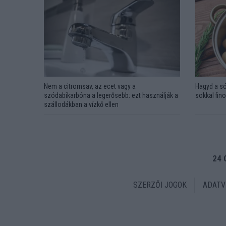
Nem a citromsav, az ecet vagy a
Hagyd a só
szódabikarbóna a legerősebb: ezt használják a
sokkal fin
szállodákban a vízkő ellen
24 
SZERZŐI JOGOK
ADATV