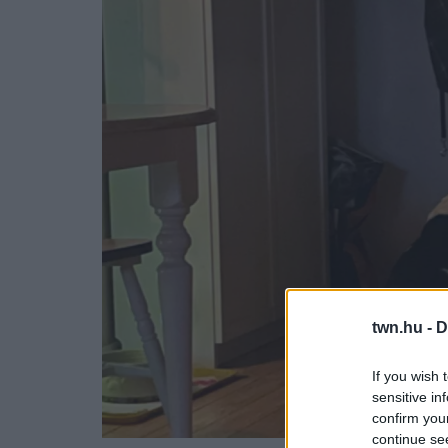
twn.hu -
D
If you wish 
sensitive in
confirm you
continue se