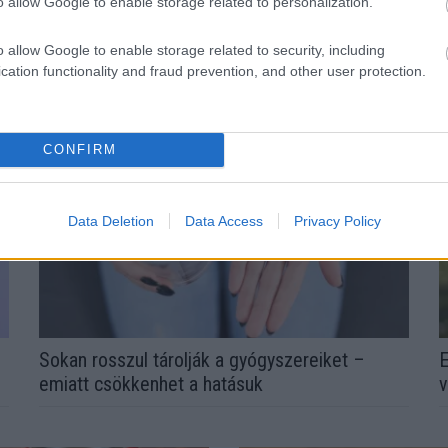
o allow Google to enable storage related to personalization.
N
n az ablak – egyszerűbb a
l
o allow Google to enable storage related to security, including
cation functionality and fraud prevention, and other user protection.
CONFIRM
Data Deletion
Data Access
Privacy Policy
Sokan rosszul tárolják a gyógyszereiket –
E
emiatt csökkenhet a hatásuk
v