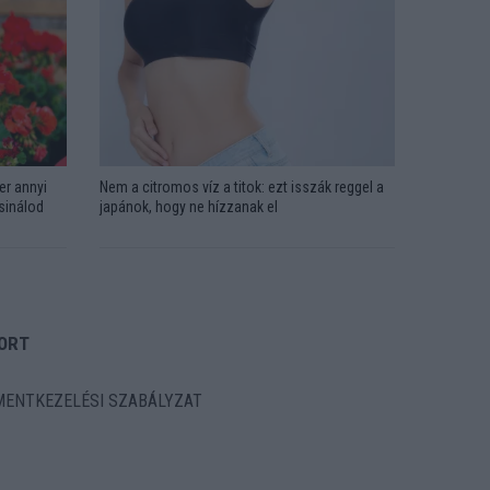
er annyi
Nem a citromos víz a titok: ezt isszák reggel a
csinálod
japánok, hogy ne hízzanak el
ORT
ENTKEZELÉSI SZABÁLYZAT