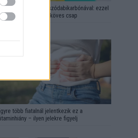
em ecettel és nem szódabikarbónával: ezzel
esz újra csillogó a vízköves csap
gyre több fiatalnál jelentkezik ez a
itaminhiány – ilyen jelekre figyelj