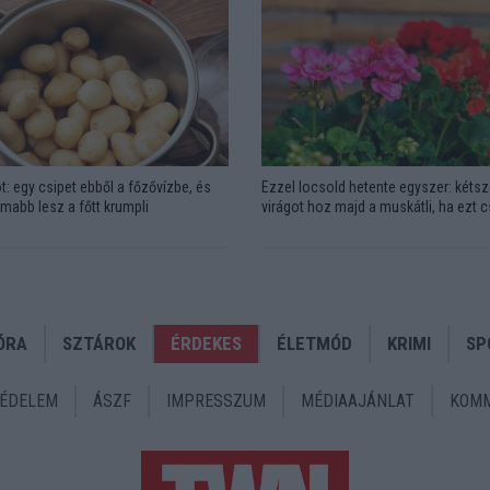
t: egy csipet ebből a főzővízbe, és
Ezzel locsold hetente egyszer: kétsz
omabb lesz a főtt krumpli
virágot hoz majd a muskátli, ha ezt 
ÓRA
SZTÁROK
ÉRDEKES
ÉLETMÓD
KRIMI
SP
ÉDELEM
ÁSZF
IMPRESSZUM
MÉDIAAJÁNLAT
KOMM