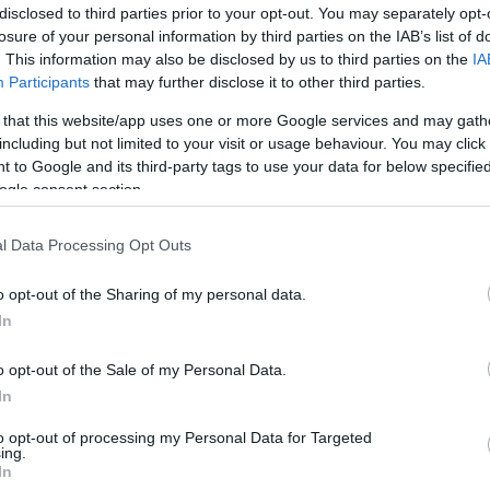
S
disclosed to third parties prior to your opt-out. You may separately opt-
H
t a Hank nevű kutya kitalált magának.
losure of your personal information by third parties on the IAB’s list of
Ez
n leül a konyha egyik sarkába -
. This information may also be disclosed by us to third parties on the
IA
zbe nem avatkozik.
Participants
that may further disclose it to other third parties.
0
F
 that this website/app uses one or more Google services and may gath
K
totta meg kutyája különös szokását. A képsorozaton
including but not limited to your visit or usage behaviour. You may click 
T
an ül és a falat bámulja.
 to Google and its third-party tags to use your data for below specifi
ogle consent section.
0
K
H
l Data Processing Opt Outs
Et
ék, az oka biztosan összefügg valamilyen étellel. És
k
o opt-out of the Sharing of my personal data.
em sokkal azután jött rá a kutyája szenvedélyére, hogy
In
ugyanabban az időben, este 8-kor. Talán azért,
a tévét. Idővel ez a rutin megszilárdult”
- mondta
o opt-out of the Sale of my Personal Data.
In
 oka is ennek a különös
to opt-out of processing my Personal Data for Targeted
ing.
In