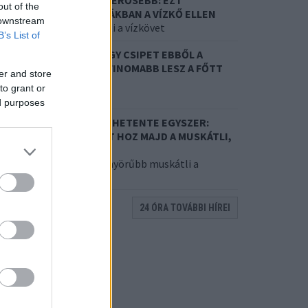
ZÓDABIKARBÓNA A LEGERŐSEBB: EZT
out of the
ASZNÁLJÁK A SZÁLLODÁKBAN A VÍZKŐ ELLEN
 downstream
 a szer tényleg eltünteti a vízkövet
B’s List of
7. 31.
HAGYD A SÓT: EGY CSIPET EBBŐL A
ŐZŐVÍZBE, ÉS SOKKAL FINOMABB LESZ A FŐTT
er and store
RUMPLI
to grant or
itkos hozzávaló
ed purposes
7. 31.
EZZEL LOCSOLD HETENTE EGYSZER:
ÉTSZER ANNYI VIRÁGOT HOZ MAJD A MUSKÁTLI,
A EZT CSINÁLOD
től lesz a tiéd a leggyönyörűbb muskátli a
örnyéken
24 ÓRA TOVÁBBI HÍREI