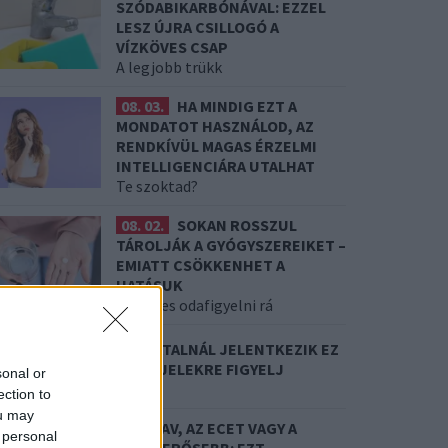
SZÓDABIKARBÓNÁVAL: EZZEL
LESZ ÚJRA CSILLOGÓ A
VÍZKÖVES CSAP
A legjobb trükk
08. 03.
HA MINDIG EZT A
MONDATOT HASZNÁLOD, AZ
RENDKÍVÜL MAGAS ÉRZELMI
INTELLIGENCIÁRA UTALHAT
Te szoktad?
08. 02.
SOKAN ROSSZUL
TÁROLJÁK A GYÓGYSZEREIKET –
EMIATT CSÖKKENHET A
HATÁSUK
Érdemes odafigyelni rá
8. 01.
EGYRE TÖBB FIATALNÁL JELENTKEZIK EZ
 VITAMINHIÁNY – ILYEN JELEKRE FIGYELJ
sonal or
re figyelj!
ection to
ou may
7. 31.
NEM A CITROMSAV, AZ ECET VAGY A
 personal