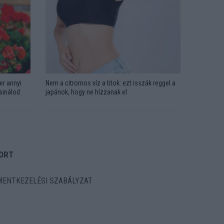
er annyi
Nem a citromos víz a titok: ezt isszák reggel a
csinálod
japánok, hogy ne hízzanak el
ORT
ENTKEZELÉSI SZABÁLYZAT