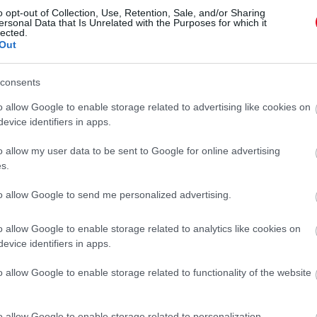
o opt-out of Collection, Use, Retention, Sale, and/or Sharing
ersonal Data that Is Unrelated with the Purposes for which it
 folytatásért!
lected.
Out
OLÓ
BOLT
VÁSÁRLÁS
consents
o allow Google to enable storage related to advertising like cookies on
evice identifiers in apps.
o allow my user data to be sent to Google for online advertising
s.
to allow Google to send me personalized advertising.
o allow Google to enable storage related to analytics like cookies on
evice identifiers in apps.
o allow Google to enable storage related to functionality of the website
o allow Google to enable storage related to personalization.