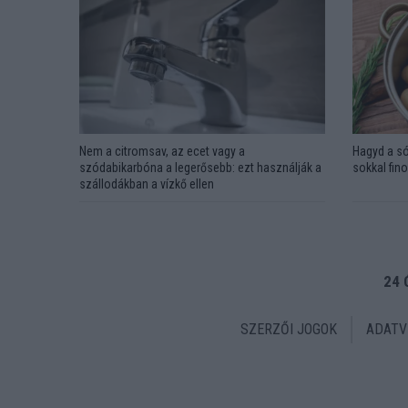
Nem a citromsav, az ecet vagy a
Hagyd a só
szódabikarbóna a legerősebb: ezt használják a
sokkal fin
szállodákban a vízkő ellen
24 
SZERZŐI JOGOK
ADATV