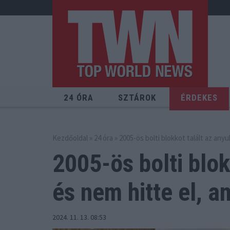
24 ÓRA
SZTÁROK
ÉRDEKES
Kezdőoldal
»
24 óra
» 2005-ös bolti blokkot talált az anyuk
2005-ös bolti blok
és
nem hitte el, am
2024. 11. 13. 08:53