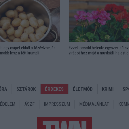
t: egy csipet ebből a főzővízbe, és
Ezzel locsold hetente egyszer: kétsz
omabb lesz a főtt krumpli
virágot hoz majd a muskátli, ha ezt 
ÓRA
SZTÁROK
ÉRDEKES
ÉLETMÓD
KRIMI
SP
ÉDELEM
ÁSZF
IMPRESSZUM
MÉDIAAJÁNLAT
KOMM