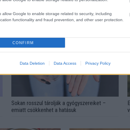
N
n az ablak – egyszerűbb a
l
o allow Google to enable storage related to security, including
cation functionality and fraud prevention, and other user protection.
CONFIRM
Data Deletion
Data Access
Privacy Policy
Sokan rosszul tárolják a gyógyszereiket –
E
emiatt csökkenhet a hatásuk
v