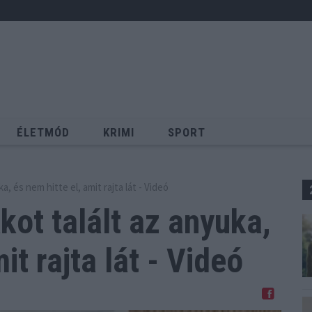
ÉLETMÓD
KRIMI
SPORT
Keresés
a, és nem hitte el, amit rajta lát - Videó
kot talált az anyuka,
it rajta lát - Videó
Megosztom Facebookon