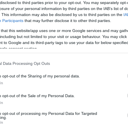
S
disclosed to third parties prior to your opt-out. You may separately opt-
H
losure of your personal information by third parties on the IAB’s list of
Ez
kkant rá egy majdnem 20 éves
. This information may also be disclosed by us to third parties on the
IA
lvasott, elborzasztotta és nagy vihart
Participants
that may further disclose it to other third parties.
0
F
 that this website/app uses one or more Google services and may gath
K
including but not limited to your visit or usage behaviour. You may click 
T
 to Google and its third-party tags to use your data for below specifi
ogle consent section.
0
K
 él a családjával. A háromgyermekes anyuka egy
H
l Data Processing Opt Outs
Különösen manapság, amikor már nem mindenki tud
Et
gatni, és kedvezményes akciókat bevetni, hogy minél
k
o opt-out of the Sharing of my personal data.
zonban a kezébe került a blokk. A Coles
In
onyítja, hogy két évtizeddel ezelőtt még
trál dollárt, azaz 19434 forintot fizetett 33
o opt-out of the Sale of my Personal Data.
ten a különböző tételeket.
In
gy és újra megvesz a listáról
to opt-out of processing my Personal Data for Targeted
ing.
ennyit fizetett!
In