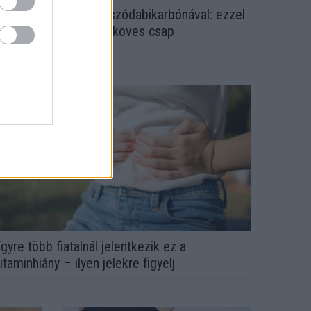
em ecettel és nem szódabikarbónával: ezzel
esz újra csillogó a vízköves csap
gyre több fiatalnál jelentkezik ez a
itaminhiány – ilyen jelekre figyelj