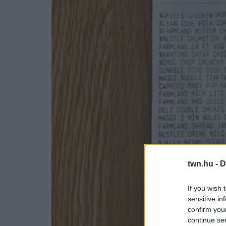
twn.hu -
D
If you wish 
sensitive in
confirm you
continue se