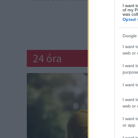
I want t
of my P
Lapozz a
was col
Opted 
SZÁMLA
SOKK
Google 
I want t
web or d
24 óra
I want t
purpose
I want 
I want t
web or d
I want t
or app.
I want t