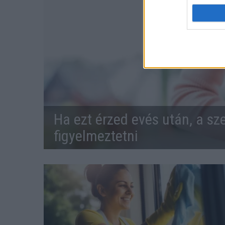
Ha ezt érzed evés után, a sz
figyelmeztetni