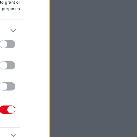
to grant or
ed purposes