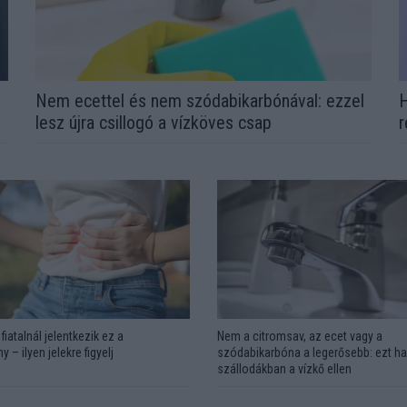
Nem ecettel és nem szódabikarbónával: ezzel
H
lesz újra csillogó a vízköves csap
r
fiatalnál jelentkezik ez a
Nem a citromsav, az ecet vagy a
y – ilyen jelekre figyelj
szódabikarbóna a legerősebb: ezt ha
szállodákban a vízkő ellen