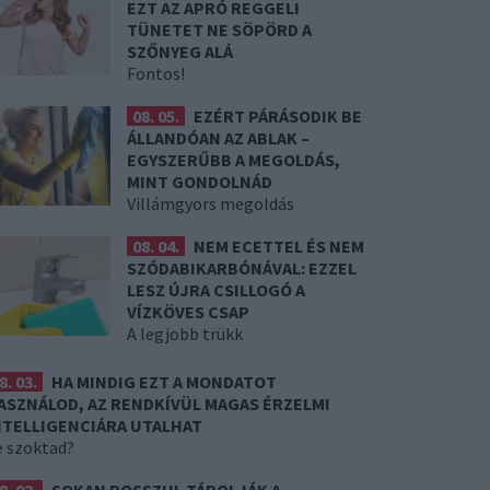
EZT AZ APRÓ REGGELI
TÜNETET NE SÖPÖRD A
SZŐNYEG ALÁ
Fontos!
08. 05.
EZÉRT PÁRÁSODIK BE
ÁLLANDÓAN AZ ABLAK –
EGYSZERŰBB A MEGOLDÁS,
MINT GONDOLNÁD
Villámgyors megoldás
08. 04.
NEM ECETTEL ÉS NEM
SZÓDABIKARBÓNÁVAL: EZZEL
LESZ ÚJRA CSILLOGÓ A
VÍZKÖVES CSAP
A legjobb trükk
8. 03.
HA MINDIG EZT A MONDATOT
ASZNÁLOD, AZ RENDKÍVÜL MAGAS ÉRZELMI
NTELLIGENCIÁRA UTALHAT
e szoktad?