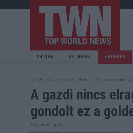
24 ÓRA
SZTÁROK
ÉRDEKES
Kezdőoldal
»
24 óra
» A gazdi nincs elragadtatva: mire go
A gazdi nincs elr
gondolt
ez a golde
2024. 09. 08. 15:00