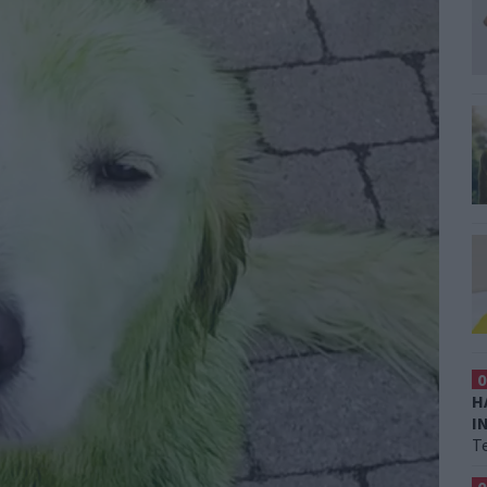
0
H
I
T