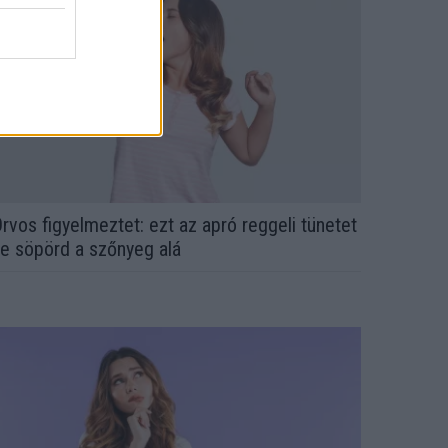
rvos figyelmeztet: ezt az apró reggeli tünetet
e söpörd a szőnyeg alá