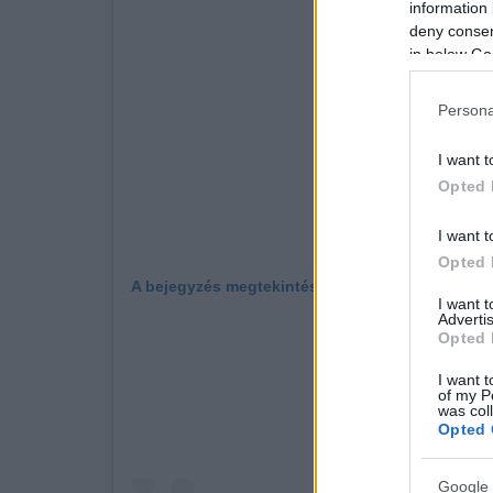
information 
deny consent
in below Go
Persona
I want t
Opted 
I want t
Opted 
A bejegyzés megtekintése az Instagramon
I want 
Advertis
Opted 
I want t
of my P
was col
Opted 
Google 