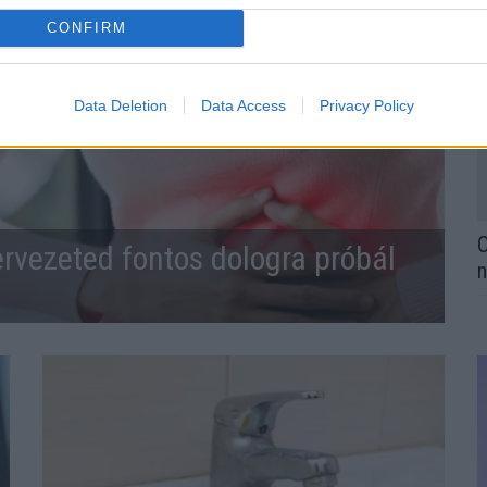
CONFIRM
Data Deletion
Data Access
Privacy Policy
O
ervezeted fontos dologra próbál
n