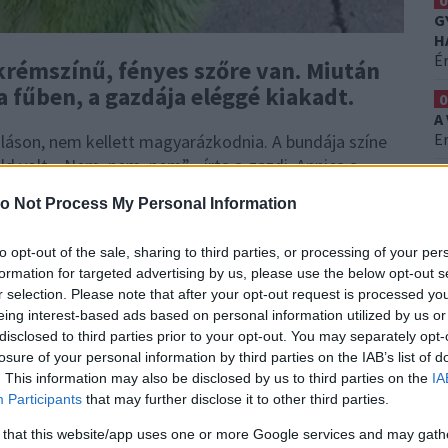
0
G
H
É
krémszínű, fényes szőre van. Miután
fűben, a gazdája eléggé kiakadt.
0
A
Er
uláson, nem kellett magyarázkodnia. A bundája színe
öld volt. „Nem, nem, nem” - írta a gazdi, Annica a
0
özzé.
Amikor meglátta így a kutyáját, azonnal fájni
S
o Not Process My Personal Information
ndig nagy fáradság Irma fehér bundáját tisztán
H
végeznie, hiszen Irma imád hemperegni a zöld réteken.
Ez
to opt-out of the sale, sharing to third parties, or processing of your per
formation for targeted advertising by us, please use the below opt-out s
nak: rövid klipje rengeteg nézőt
r selection. Please note that after your opt-out request is processed y
eing interest-based ads based on personal information utilized by us or
usos siker lett.
disclosed to third parties prior to your opt-out. You may separately opt-
losure of your personal information by third parties on the IAB’s list of
. This information may also be disclosed by us to third parties on the
IA
Participants
that may further disclose it to other third parties.
 that this website/app uses one or more Google services and may gath