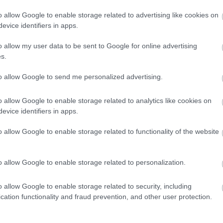
o allow Google to enable storage related to advertising like cookies on
evice identifiers in apps.
o allow my user data to be sent to Google for online advertising
Annica Rosenberg Jessen 🇩🇰 (@rosenberg_annica) által megosztott bejegyzés
s.
to allow Google to send me personalized advertising.
az egyik szórakozott kommentelő a videó alatt, és
k a látottakra.
Az, hogy a kutyák gyakran nem
o allow Google to enable storage related to analytics like cookies on
hemperegni a fűben, különösen, ha az frissen
evice identifiers in apps.
onos számára nem újdonság.
o allow Google to enable storage related to functionality of the website
EVER
KUTYA
GAZDI
o allow Google to enable storage related to personalization.
o allow Google to enable storage related to security, including
cation functionality and fraud prevention, and other user protection.