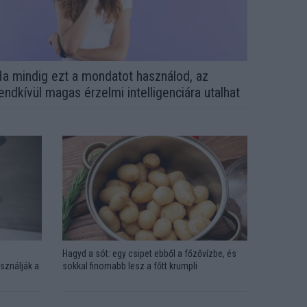
a mindig ezt a mondatot használod, az
endkívül magas érzelmi intelligenciára utalhat
Hagyd a sót: egy csipet ebből a főzővízbe, és
sználják a
sokkal finomabb lesz a főtt krumpli