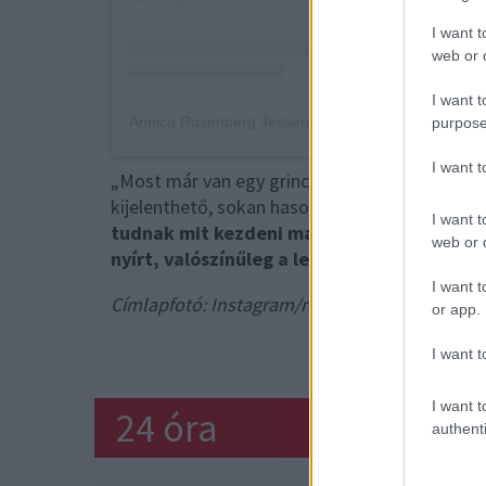
I want t
web or d
I want t
purpose
I want 
„Most már van egy grincs retrievered” - írta 
kijelenthető, sokan hasonló humorral reagálna
I want t
tudnak mit kezdeni magukkal, és imádnak 
web or d
nyírt, valószínűleg a legtöbb kutyatulajd
I want t
Címlapfotó: Instagram/rosenberg_annica
or app.
GOLDEN RETRI
I want t
I want t
24 óra
authenti