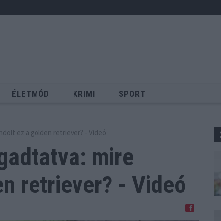
ÉLETMÓD
KRIMI
SPORT
Keresés
ndolt ez a golden retriever? - Videó
agadtatva: mire
n retriever? - Videó
Megosztom Facebookon