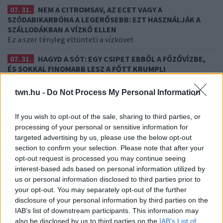
07. 31.
NEM A CITROMSAV, AZ ECET VAGY A
SZÓDABIKARBÓNA A LEGERŐSEBB: EZT HASZNÁLJÁK A
SZÁLLODÁKBAN A VÍZKŐ ELLEN
Ez a szer tényleg eltünteti a vízkövet
07. 31.
HAGYD A SÓT: EGY CSIPET EBBŐL A FŐZŐVÍZBE,
ÉS SOKKAL FINOMABB LESZ A FŐTT KRUMPLI
Titkos hozzávaló
twn.hu -
Do Not Process My Personal Information
07. 31.
EZZEL LOCSOLD HETENTE EGYSZER: KÉTSZER
ANNYI VIRÁGOT HOZ MAJD A MUSKÁTLI, HA EZT CSINÁLOD
If you wish to opt-out of the sale, sharing to third parties, or
Ettől lesz a tiéd a leggyönyörűbb muskátli a környéken
processing of your personal or sensitive information for
targeted advertising by us, please use the below opt-out
24 ÓRA TOVÁBBI HÍREI
section to confirm your selection. Please note that after your
opt-out request is processed you may continue seeing
24 óra
interest-based ads based on personal information utilized by
us or personal information disclosed to third parties prior to
your opt-out. You may separately opt-out of the further
disclosure of your personal information by third parties on the
IAB’s list of downstream participants. This information may
also be disclosed by us to third parties on the
IAB’s List of