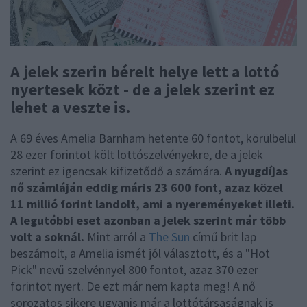
A jelek szerin bérelt helye lett a lottó
nyertesek közt - de a jelek szerint ez
lehet a veszte is.
A 69 éves Amelia Barnham hetente 60 fontot, körülbelül
28 ezer forintot költ lottószelvényekre, de a jelek
szerint ez igencsak kifizetődő a számára.
A nyugdíjas
nő számláján eddig máris 23 600 font, azaz közel
11 millió forint landolt, ami a nyereményeket illeti.
A legutóbbi eset azonban a jelek szerint már több
volt a soknál.
Mint arról a
The Sun
című brit lap
beszámolt, a Amelia ismét jól választott, és a "Hot
Pick" nevű szelvénnyel 800 fontot, azaz 370 ezer
forintot nyert. De ezt már nem kapta meg! A nő
sorozatos sikere ugyanis már a lottótársaságnak is