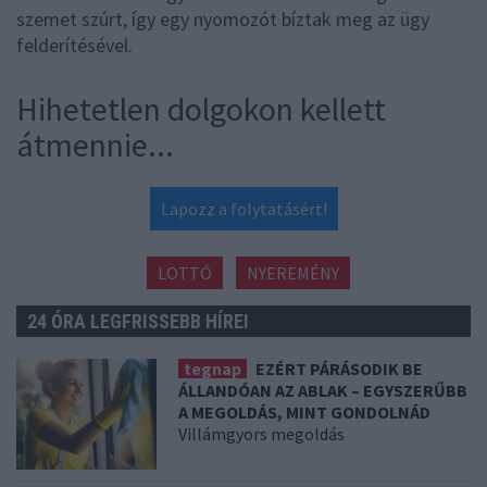
szemet szúrt, így egy nyomozót bíztak meg az ügy
felderítésével.
Hihetetlen dolgokon kellett
átmennie...
Lapozz a folytatásért!
LOTTÓ
NYEREMÉNY
24 ÓRA LEGFRISSEBB HÍREI
tegnap
EZÉRT PÁRÁSODIK BE
ÁLLANDÓAN AZ ABLAK – EGYSZERŰBB
A MEGOLDÁS, MINT GONDOLNÁD
Villámgyors megoldás