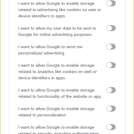
I want to allow Google to enable storage
related to advertising like cookies on web or
Nem ecettel és nem szódabikarbónával: ezzel lesz
device identifiers in apps.
újra csillogó a vízköves csap
I want to allow my user data to be sent to
Google for online advertising purposes.
I want to allow Google to send me
personalized advertising.
I want to allow Google to enable storage
related to analytics like cookies on web or
device identifiers in apps.
I want to allow Google to enable storage
related to functionality of the website or app.
I want to allow Google to enable storage
Ha mindig ezt a mondatot használod, az rendkívül magas
related to personalization.
érzelmi intelligenciára utalhat
I want to allow Google to enable storage
related to security, including authentication