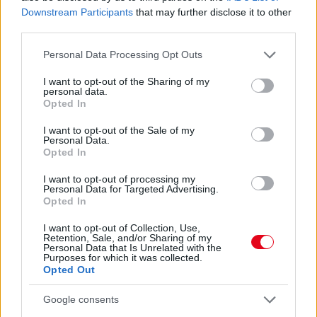
Downstream Participants
that may further disclose it to other
third parties.
Please note that this website/app uses one or more Google
Personal Data Processing Opt Outs
services and may gather and store information including but
not limited to your visit or usage behaviour. You may click to
I want to opt-out of the Sharing of my
personal data.
grant or deny consent to Google and its third-party tags to
Opted In
use your data for below specified purposes in below Google
consent section.
I want to opt-out of the Sale of my
Ezért párásodik be állandóan az ablak – egyszerűbb a
Personal Data.
megoldás, mint gondolnád
Opted In
I want to opt-out of processing my
Personal Data for Targeted Advertising.
Opted In
I want to opt-out of Collection, Use,
Retention, Sale, and/or Sharing of my
Personal Data that Is Unrelated with the
Purposes for which it was collected.
Opted Out
Google consents