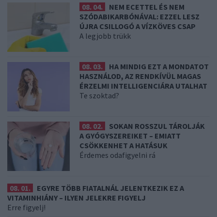
08. 04.
NEM ECETTEL ÉS NEM
SZÓDABIKARBÓNÁVAL: EZZEL LESZ
ÚJRA CSILLOGÓ A VÍZKÖVES CSAP
A legjobb trükk
08. 03.
HA MINDIG EZT A MONDATOT
HASZNÁLOD, AZ RENDKÍVÜL MAGAS
ÉRZELMI INTELLIGENCIÁRA UTALHAT
Te szoktad?
08. 02.
SOKAN ROSSZUL TÁROLJÁK
A GYÓGYSZEREIKET – EMIATT
CSÖKKENHET A HATÁSUK
Érdemes odafigyelni rá
08. 01.
EGYRE TÖBB FIATALNÁL JELENTKEZIK EZ A
VITAMINHIÁNY – ILYEN JELEKRE FIGYELJ
Erre figyelj!