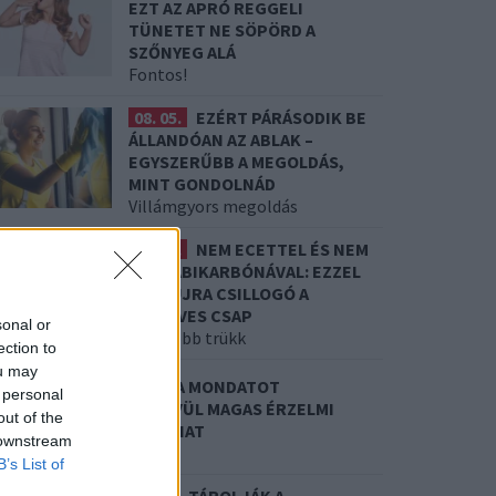
EZT AZ APRÓ REGGELI
TÜNETET NE SÖPÖRD A
SZŐNYEG ALÁ
Fontos!
08. 05.
EZÉRT PÁRÁSODIK BE
ÁLLANDÓAN AZ ABLAK –
EGYSZERŰBB A MEGOLDÁS,
MINT GONDOLNÁD
Villámgyors megoldás
08. 04.
NEM ECETTEL ÉS NEM
SZÓDABIKARBÓNÁVAL: EZZEL
LESZ ÚJRA CSILLOGÓ A
VÍZKÖVES CSAP
sonal or
A legjobb trükk
ection to
ou may
8. 03.
HA MINDIG EZT A MONDATOT
 personal
ASZNÁLOD, AZ RENDKÍVÜL MAGAS ÉRZELMI
out of the
NTELLIGENCIÁRA UTALHAT
 downstream
e szoktad?
B’s List of