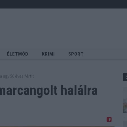
ÉLETMÓD
KRIMI
SPORT
Keresés
a egy 50 éves férfit
marcangolt halálra
Megosztom Facebookon