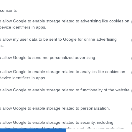
consents
o allow Google to enable storage related to advertising like cookies on
evice identifiers in apps.
o allow my user data to be sent to Google for online advertising
s.
to allow Google to send me personalized advertising.
o allow Google to enable storage related to analytics like cookies on
O
ervezeted fontos dologra próbál
evice identifiers in apps.
n
o allow Google to enable storage related to functionality of the website
o allow Google to enable storage related to personalization.
o allow Google to enable storage related to security, including
cation functionality and fraud prevention, and other user protection.