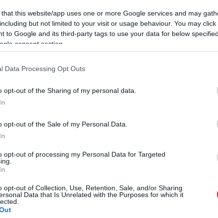
0
ggel támadtak rá az ebek az kocogó
G
 that this website/app uses one or more Google services and may gath
H
including but not limited to your visit or usage behaviour. You may click 
É
 to Google and its third-party tags to use your data for below specifi
ák meg ma reggel Róma közelében.
A gyanú szerint
ogle consent section.
0
gi Manziana kisváros egyik parkjában
- közölte a
A
ő bukkant rá, az életét már nem lehetett megmenteni.
Er
l Data Processing Opt Outs
zökhettek ki.
0
o opt-out of the Sharing of my personal data.
S
ezése után elaltatták, befogták és egy
In
H
ágokon múlik, hogy mi lesz a sorsuk. A
Ez
o opt-out of the Sale of my Personal Data.
In
to opt-out of processing my Personal Data for Targeted
ing.
ILER
TÁMADÁS
In
o opt-out of Collection, Use, Retention, Sale, and/or Sharing
ersonal Data that Is Unrelated with the Purposes for which it
lected.
Out