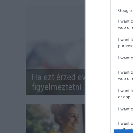
Google 
I want t
web or d
I want t
purpose
I want 
I want t
Ha ezt érzed evés után, a sz
web or d
figyelmeztetni
I want t
or app.
I want t
I want t
authenti