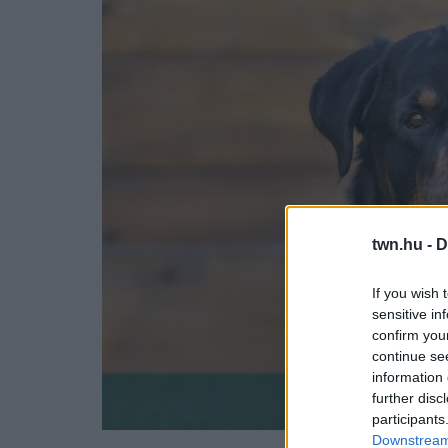
twn.hu -
D
If you wish 
sensitive in
confirm you
continue se
information 
further disc
participants
Downstream 