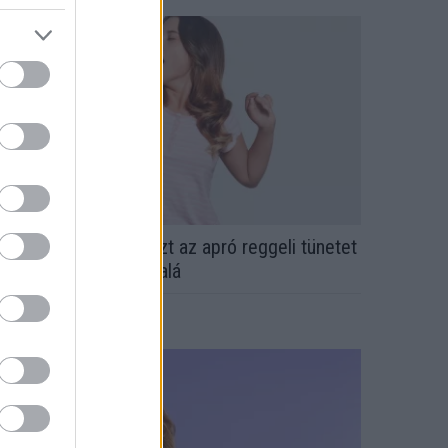
rvos figyelmeztet: ezt az apró reggeli tünetet
e söpörd a szőnyeg alá