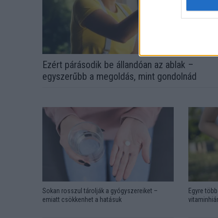
Ezért párásodik be állandóan az ablak –
egyszerűbb a megoldás, mint gondolnád
Sokan rosszul tárolják a gyógyszereiket –
Egyre több 
emiatt csökkenhet a hatásuk
vitaminhián