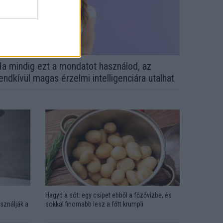
a mindig ezt a mondatot használod, az
endkívül magas érzelmi intelligenciára utalhat
Hagyd a sót: egy csipet ebből a főzővízbe, és
sználják a
sokkal finomabb lesz a főtt krumpli