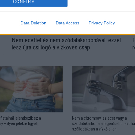
CONFIRM
Data Deletion
Data Access
Privacy Policy
Nem ecettel és nem szódabikarbónával: ezzel
H
lesz újra csillogó a vízköves csap
r
fiatalnál jelentkezik ez a
Nem a citromsav, az ecet vagy a
y – ilyen jelekre figyelj
szódabikarbóna a legerősebb: ezt ha
szállodákban a vízkő ellen