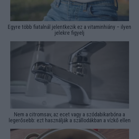
Egyre több fiatalnál jelentkezik ez a vitaminhiány – ilyen
jelekre figyelj
Nem a citromsav, az ecet vagy a szódabikarbóna a
legerősebb: ezt használják a szállodákban a vízkő ellen