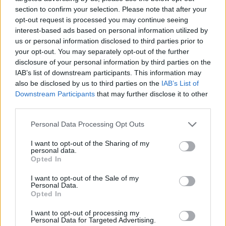
VITAMINHIÁNY – ILYEN JELEKRE FIGYELJ
section to confirm your selection. Please note that after your
Erre figyelj!
opt-out request is processed you may continue seeing
interest-based ads based on personal information utilized by
07. 31.
NEM A CITROMSAV, AZ ECET VAGY A
us or personal information disclosed to third parties prior to
SZÓDABIKARBÓNA A LEGERŐSEBB: EZT HASZNÁLJÁK A
your opt-out. You may separately opt-out of the further
SZÁLLODÁKBAN A VÍZKŐ ELLEN
Ez a szer tényleg eltünteti a vízkövet
disclosure of your personal information by third parties on the
IAB’s list of downstream participants. This information may
also be disclosed by us to third parties on the
IAB’s List of
24 ÓRA TOVÁBBI HÍREI
Downstream Participants
that may further disclose it to other
third parties.
24 óra
Please note that this website/app uses one or more Google
Personal Data Processing Opt Outs
services and may gather and store information including but
not limited to your visit or usage behaviour. You may click to
I want to opt-out of the Sharing of my
personal data.
grant or deny consent to Google and its third-party tags to
Opted In
use your data for below specified purposes in below Google
consent section.
I want to opt-out of the Sale of my
Personal Data.
Opted In
I want to opt-out of processing my
Personal Data for Targeted Advertising.