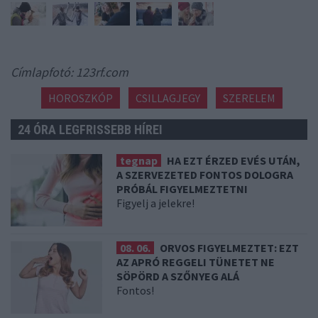
Címlapfotó: 123rf.com
HOROSZKÓP
CSILLAGJEGY
SZERELEM
24 ÓRA LEGFRISSEBB HÍREI
tegnap
HA EZT ÉRZED EVÉS UTÁN,
A SZERVEZETED FONTOS DOLOGRA
PRÓBÁL FIGYELMEZTETNI
Figyelj a jelekre!
08. 06.
ORVOS FIGYELMEZTET: EZT
AZ APRÓ REGGELI TÜNETET NE
SÖPÖRD A SZŐNYEG ALÁ
Fontos!