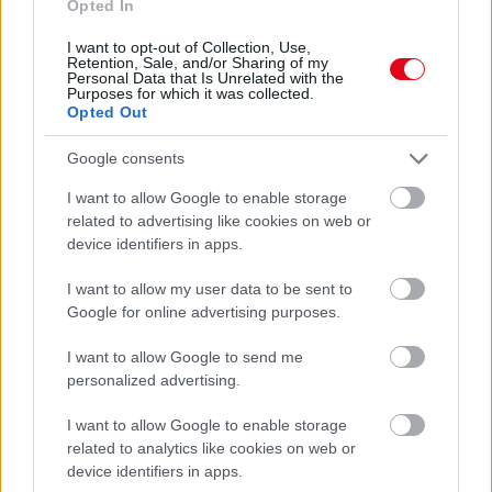
Opted In
I want to opt-out of Collection, Use,
Retention, Sale, and/or Sharing of my
Personal Data that Is Unrelated with the
Ha ezt érzed evés után, a szervezeted fontos dologra
Purposes for which it was collected.
próbál figyelmeztetni
Opted Out
Google consents
I want to allow Google to enable storage
related to advertising like cookies on web or
device identifiers in apps.
I want to allow my user data to be sent to
Google for online advertising purposes.
I want to allow Google to send me
personalized advertising.
Orvos figyelmeztet: ezt az apró reggeli tünetet ne
I want to allow Google to enable storage
söpörd a szőnyeg alá
related to analytics like cookies on web or
device identifiers in apps.