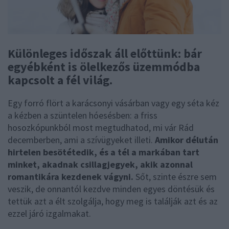
Különleges időszak áll előttünk: bár
egyébként is ölelkezős üzemmódba
kapcsolt a fél világ.
Egy forró flört a karácsonyi vásárban vagy egy séta kéz
a kézben a szüntelen hóesésben: a friss
hosozkópunkból most megtudhatod, mi vár Rád
decemberben, ami a szívügyeket illeti.
Amikor délután
hirtelen besötétedik, és a tél a markában tart
minket, akadnak csillagjegyek, akik azonnal
romantikára kezdenek vágyni.
Sőt, szinte észre sem
veszik, de onnantól kezdve minden egyes döntésük és
tettük azt a élt szolgálja, hogy meg is találják azt és az
ezzel járó izgalmakat.