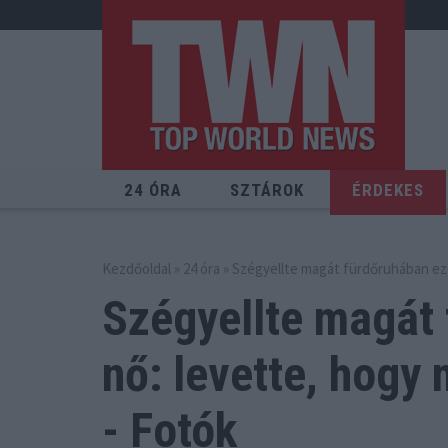
24 ÓRA
SZTÁROK
ÉRDEKES
Kezdőoldal
»
24 óra
» Szégyellte magát fürdőruhában ez 
Szégyellte magát 
nő: levette,
hogy m
- Fotók