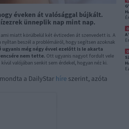
0
G
H
hogy éveken át valósággal bújkált.
É
tízezrek ünneplik nap mint nap.
0
A
 ami miatt körülbelül két évtizeden át szenvedett is. A
Er
 nyíltan beszél a problémáiról, hogy segítsen azoknak
Ő ugyanis még négy évvel ezelőtt is le akarta
0
erencsére nem tette.
Ott ugyanis nagyot fordult vele
S
 kívül valójában senkit sem érdekel, hogyan néz ki.
H
Ez
 mondta a DailyStar
híre
szerint, azóta