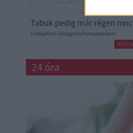
Honey 🧿🇮🇹 (@honeypositano) által meg
Tabuk pedig már régen nin
Címlapfotó: Instagram/honeypositano
MEZTE
24 óra