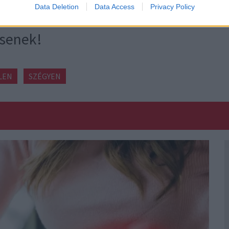
osztott bejegyzés
Data Deletion
Data Access
Privacy Policy
csenek!
LEN
SZÉGYEN