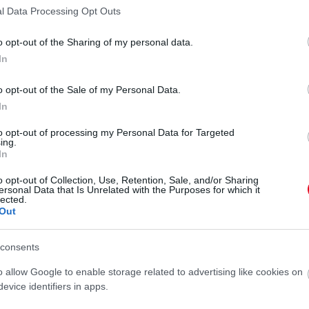
l Data Processing Opt Outs
o opt-out of the Sharing of my personal data.
ztott bejegyzés
In
ruhában állt ki a tengerpartra. Az egész életére
o opt-out of the Sale of my Personal Data.
yobb, mint a másik, tele vannak striákkal, több
In
ommentálta egy a kebleit ábrázoló képét a nő, akit az
to opt-out of processing my Personal Data for Targeted
 már naponta. És ehhez számára a legtökéletesebb hely
ing.
In
en követik őt.
o opt-out of Collection, Use, Retention, Sale, and/or Sharing
ersonal Data that Is Unrelated with the Purposes for which it
lected.
Out
consents
o allow Google to enable storage related to advertising like cookies on
evice identifiers in apps.