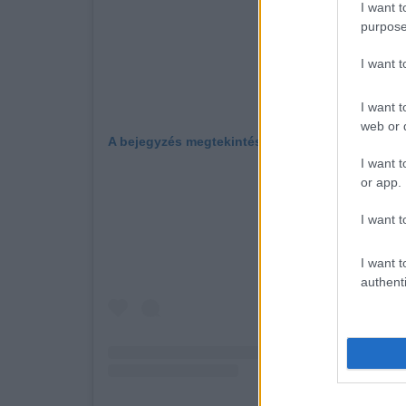
I want t
purpose
I want 
I want t
web or d
A bejegyzés megtekintése az Instagramon
I want t
or app.
I want t
I want t
authenti