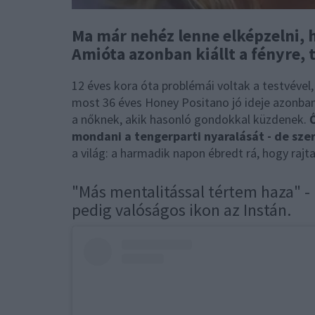
Ma már nehéz lenne elképzelni, 
Amióta azonban kiállt a fényre, 
12 éves kora óta problémái voltak a testvével,
most 36 éves Honey Positano jó ideje azonban
a nőknek, akik hasonló gondokkal küzdenek.
mondani a tengerparti nyaralását - de sz
a világ: a harmadik napon ébredt rá, hogy rajta
"Más mentalitással tértem haza" -
pedig valóságos ikon az Instán.