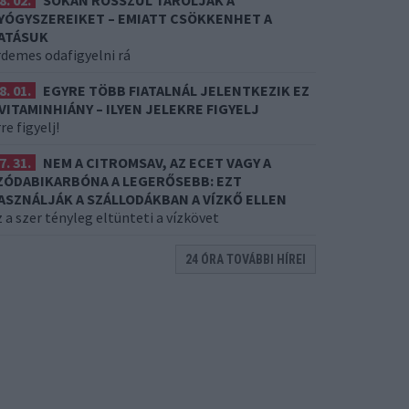
8. 02.
SOKAN ROSSZUL TÁROLJÁK A
YÓGYSZEREIKET – EMIATT CSÖKKENHET A
ATÁSUK
rdemes odafigyelni rá
8. 01.
EGYRE TÖBB FIATALNÁL JELENTKEZIK EZ
 VITAMINHIÁNY – ILYEN JELEKRE FIGYELJ
re figyelj!
7. 31.
NEM A CITROMSAV, AZ ECET VAGY A
ZÓDABIKARBÓNA A LEGERŐSEBB: EZT
ASZNÁLJÁK A SZÁLLODÁKBAN A VÍZKŐ ELLEN
 a szer tényleg eltünteti a vízkövet
24 ÓRA TOVÁBBI HÍREI