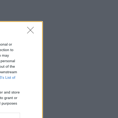
sonal or
ection to
ou may
 personal
out of the
 downstream
B’s List of
er and store
to grant or
ed purposes