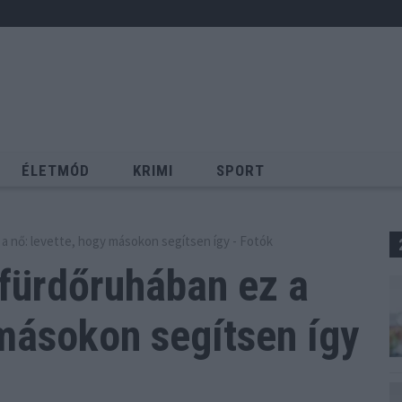
ÉLETMÓD
KRIMI
SPORT
Keresés
a nő: levette, hogy másokon segítsen így - Fotók
fürdőruhában ez a
ásokon segítsen így