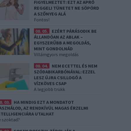
FIGYELMEZTET: EZT AZ APRÓ
REGGELI TÜNETET NE SÖPÖRD
A SZŐNYEG ALÁ
Fontos!
08. 05.
EZÉRT PÁRÁSODIK BE
ÁLLANDÓAN AZ ABLAK –
EGYSZERŰBB A MEGOLDÁS,
MINT GONDOLNÁD
Villámgyors megoldás
08. 04.
NEM ECETTEL ÉS NEM
SZÓDABIKARBÓNÁVAL: EZZEL
LESZ ÚJRA CSILLOGÓ A
VÍZKÖVES CSAP
A legjobb trükk
8. 03.
HA MINDIG EZT A MONDATOT
ASZNÁLOD, AZ RENDKÍVÜL MAGAS ÉRZELMI
NTELLIGENCIÁRA UTALHAT
e szoktad?