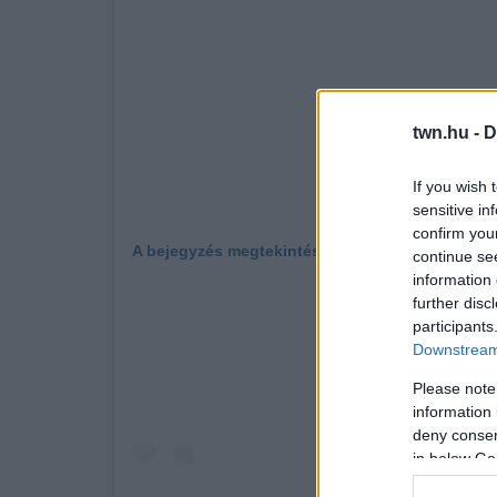
twn.hu -
D
If you wish 
sensitive in
confirm you
A bejegyzés megtekintése az Instagramon
continue se
information 
further disc
participants
Downstream 
Please note
information 
deny consent
in below Go