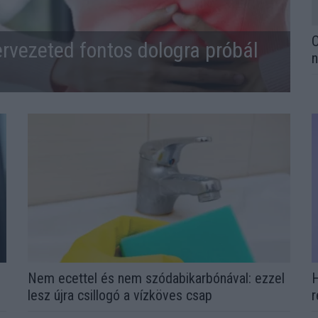
O
ervezeted fontos dologra próbál
n
Nem ecettel és nem szódabikarbónával: ezzel
H
lesz újra csillogó a vízköves csap
r