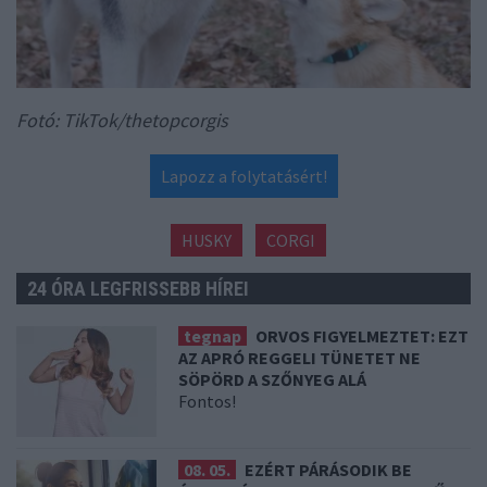
Fotó: TikTok/thetopcorgis
Lapozz a folytatásért!
HUSKY
CORGI
24 ÓRA LEGFRISSEBB HÍREI
tegnap
ORVOS FIGYELMEZTET: EZT
AZ APRÓ REGGELI TÜNETET NE
SÖPÖRD A SZŐNYEG ALÁ
Fontos!
08. 05.
EZÉRT PÁRÁSODIK BE