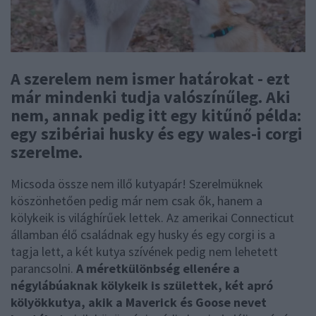
A szerelem nem ismer határokat - ezt
már mindenki tudja valószínűleg. Aki
nem, annak pedig itt egy kitűnő példa:
egy szibériai husky és egy wales-i corgi
szerelme.
Micsoda össze nem illő kutyapár! Szerelmüknek
köszönhetően pedig már nem csak ők, hanem a
kölykeik is világhírűek lettek. Az amerikai Connecticut
államban élő családnak egy husky és egy corgi is a
tagja lett, a két kutya szívének pedig nem lehetett
parancsolni.
A méretkülönbség ellenére a
négylábúaknak kölykeik is születtek, két apró
kölyökkutya, akik a Maverick és Goose nevet