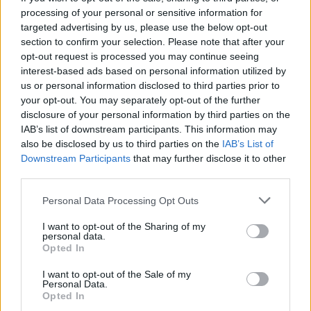
VITAMINHIÁNY – ILYEN JELEKRE FIGYELJ
processing of your personal or sensitive information for
Erre figyelj!
targeted advertising by us, please use the below opt-out
section to confirm your selection. Please note that after your
07. 31.
NEM A CITROMSAV, AZ ECET VAGY A
opt-out request is processed you may continue seeing
SZÓDABIKARBÓNA A LEGERŐSEBB: EZT HASZNÁLJÁK A
interest-based ads based on personal information utilized by
SZÁLLODÁKBAN A VÍZKŐ ELLEN
us or personal information disclosed to third parties prior to
Ez a szer tényleg eltünteti a vízkövet
your opt-out. You may separately opt-out of the further
disclosure of your personal information by third parties on the
07. 31.
HAGYD A SÓT: EGY CSIPET EBBŐL A FŐZŐVÍZBE,
ÉS SOKKAL FINOMABB LESZ A FŐTT KRUMPLI
IAB’s list of downstream participants. This information may
Titkos hozzávaló
also be disclosed by us to third parties on the
IAB’s List of
Downstream Participants
that may further disclose it to other
third parties.
24 ÓRA TOVÁBBI HÍREI
Please note that this website/app uses one or more Google
Personal Data Processing Opt Outs
24 óra
services and may gather and store information including but
not limited to your visit or usage behaviour. You may click to
I want to opt-out of the Sharing of my
personal data.
grant or deny consent to Google and its third-party tags to
Opted In
use your data for below specified purposes in below Google
consent section.
I want to opt-out of the Sale of my
Personal Data.
Opted In