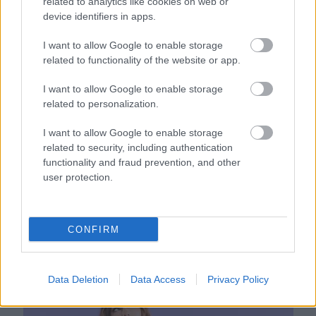
related to analytics like cookies on web or
Ezért párásodik be állandóan az ablak – egyszerűbb a
device identifiers in apps.
megoldás, mint gondolnád
I want to allow Google to enable storage
related to functionality of the website or app.
I want to allow Google to enable storage
related to personalization.
I want to allow Google to enable storage
related to security, including authentication
functionality and fraud prevention, and other
user protection.
CONFIRM
Nem ecettel és nem szódabikarbónával: ezzel lesz újra
csillogó a vízköves csap
Data Deletion
Data Access
Privacy Policy