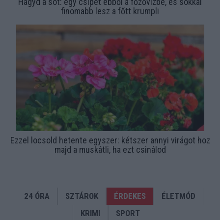
Hagyd a sót: egy csipet ebből a főzővízbe, és sokkal
finomabb lesz a főtt krumpli
Ezzel locsold hetente egyszer: kétszer annyi virágot hoz
majd a muskátli, ha ezt csinálod
24 ÓRA
SZTÁROK
ÉRDEKES
ÉLETMÓD
KRIMI
SPORT