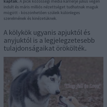
kapták.
A picik közösségi média karrierje július végén
indult és máris milliós nézettséget tudhatnak maguk
mögött - köszönhetően szüleik különleges
szerelmének és kinézetüknek.
A kölykök ugyanis apjuktól és
anyjuktól is a legjelegzetesebb
tulajdonságaikat örökölték.