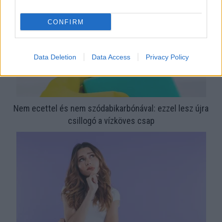
CONFIRM
Data Deletion
Data Access
Privacy Policy
Nem ecettel és nem szódabikarbónával: ezzel lesz újra
csillogó a vízköves csap