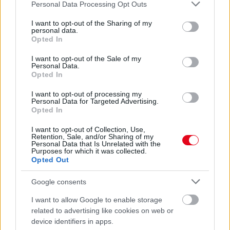
Please note that this website/app uses one or more Google
Personal Data Processing Opt Outs
Ez a szer tényleg eltünteti a vízkövet
services and may gather and store information including but
not limited to your visit or usage behaviour. You may click to
I want to opt-out of the Sharing of my
07. 31.
HAGYD A SÓT: EGY CSIPET EBBŐL A FŐZŐVÍZBE,
personal data.
grant or deny consent to Google and its third-party tags to
ÉS SOKKAL FINOMABB LESZ A FŐTT KRUMPLI
Opted In
use your data for below specified purposes in below Google
Titkos hozzávaló
consent section.
I want to opt-out of the Sale of my
Personal Data.
24 ÓRA TOVÁBBI HÍREI
Opted In
24 óra
I want to opt-out of processing my
Personal Data for Targeted Advertising.
Opted In
I want to opt-out of Collection, Use,
Retention, Sale, and/or Sharing of my
Personal Data that Is Unrelated with the
Purposes for which it was collected.
Opted Out
Google consents
I want to allow Google to enable storage
related to advertising like cookies on web or
device identifiers in apps.