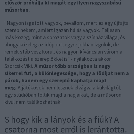
először próbálja ki magát egy ilyen nagyszabású
műsorban.
"Nagyon izgatott vagyok, bevallom, mert ez egy újfajta
szerep nekem, amiért igazán hálás vagyok. Teljesen
más közeg, mint a sorozatok vagy a színház világa, és
ahogy közeleg az időpont, egyre jobban izgulok, de
remek stáb vesz körül, és nagyon kíváncsian várom a
találkozást a szereplőkkel is" - nyilakozta akkor
Szorcsik Viki.
A műsor több országban is nagy
sikerrel fut, a különlegessége, hogy a fődíjat nem a
párok, hanem egy szereplő kaphatja majd
meg.
A játékosok nem lesznek elvágva a külvilágtól,
egy stúdióban töltik majd a napjaikat, de a műsoron
kívül nem találkozhatnak.
S hogy kik a lányok és a fiúk? A
csatorna most erről is lerántotta.