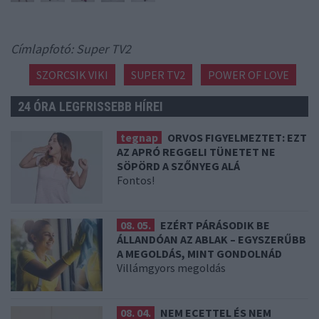
Címlapfotó: Super TV2
SZORCSIK VIKI
SUPER TV2
POWER OF LOVE
24 ÓRA LEGFRISSEBB HÍREI
tegnap
ORVOS FIGYELMEZTET: EZT
AZ APRÓ REGGELI TÜNETET NE
SÖPÖRD A SZŐNYEG ALÁ
Fontos!
08. 05.
EZÉRT PÁRÁSODIK BE
ÁLLANDÓAN AZ ABLAK – EGYSZERŰBB
A MEGOLDÁS, MINT GONDOLNÁD
Villámgyors megoldás
08. 04.
NEM ECETTEL ÉS NEM