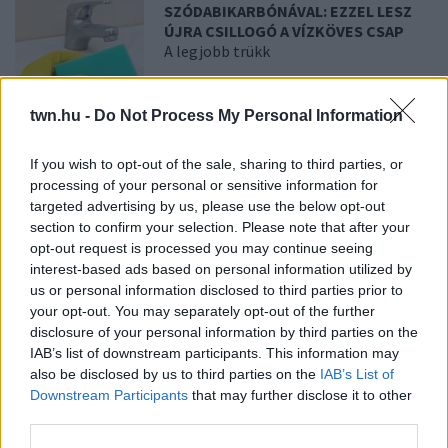
SZÓDABIKARBÓNÁVAL: EZZEL LESZ
ÚJRA CSILLOGÓ A VÍZKÖVES CSAP
A legjobb trükk
08. 03.
HA MINDIG EZT A MONDATOT
twn.hu -
Do Not Process My Personal Information
HASZNÁLOD, AZ RENDKÍVÜL MAGAS
ÉRZELMI INTELLIGENCIÁRA UTALHAT
If you wish to opt-out of the sale, sharing to third parties, or
Te szoktad?
processing of your personal or sensitive information for
targeted advertising by us, please use the below opt-out
section to confirm your selection. Please note that after your
08. 02.
SOKAN ROSSZUL TÁROLJÁK A GYÓGYSZEREIKET –
opt-out request is processed you may continue seeing
EMIATT CSÖKKENHET A HATÁSUK
interest-based ads based on personal information utilized by
Érdemes odafigyelni rá
us or personal information disclosed to third parties prior to
your opt-out. You may separately opt-out of the further
08. 01.
EGYRE TÖBB FIATALNÁL JELENTKEZIK EZ A
disclosure of your personal information by third parties on the
VITAMINHIÁNY – ILYEN JELEKRE FIGYELJ
IAB’s list of downstream participants. This information may
Erre figyelj!
also be disclosed by us to third parties on the
IAB’s List of
Downstream Participants
that may further disclose it to other
07. 31.
NEM A CITROMSAV, AZ ECET VAGY A
third parties.
SZÓDABIKARBÓNA A LEGERŐSEBB: EZT HASZNÁLJÁK A
SZÁLLODÁKBAN A VÍZKŐ ELLEN