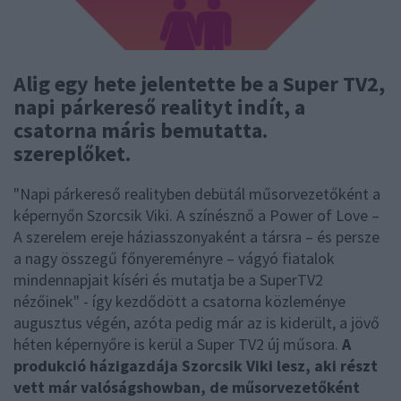
Alig egy hete jelentette be a Super TV2,
napi párkereső realityt indít, a
csatorna máris bemutatta.
szereplőket.
"Napi párkereső realityben debütál műsorvezetőként a
képernyőn Szorcsik Viki. A színésznő a Power of Love –
A szerelem ereje háziasszonyaként a társra – és persze
a nagy összegű főnyereményre – vágyó fiatalok
mindennapjait kíséri és mutatja be a SuperTV2
nézőinek" - így kezdődött a csatorna közleménye
augusztus végén, azóta pedig már az is kiderült, a jövő
héten képernyőre is kerül a Super TV2 új műsora.
A
produkció házigazdája Szorcsik Viki lesz, aki részt
vett már valóságshowban, de műsorvezetőként