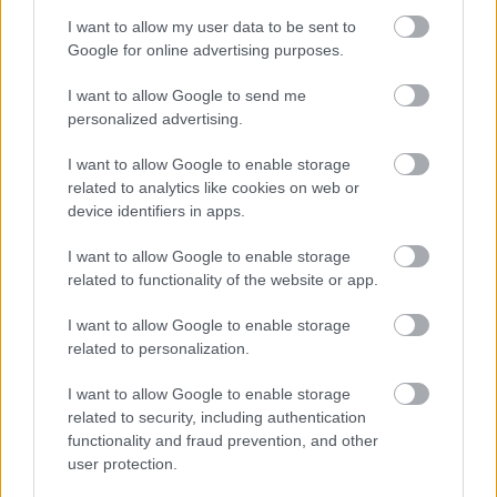
I want to allow my user data to be sent to
Orvos figyelmeztet: ezt az apró reggeli tünetet ne
Google for online advertising purposes.
söpörd a szőnyeg alá
I want to allow Google to send me
personalized advertising.
I want to allow Google to enable storage
related to analytics like cookies on web or
device identifiers in apps.
I want to allow Google to enable storage
related to functionality of the website or app.
I want to allow Google to enable storage
related to personalization.
Ezért párásodik be állandóan az ablak – egyszerűbb a
I want to allow Google to enable storage
megoldás, mint gondolnád
related to security, including authentication
functionality and fraud prevention, and other
user protection.