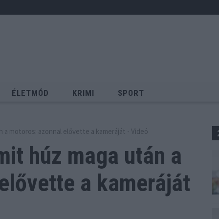
ÉLETMÓD
KRIMI
SPORT
Keresés
án a motoros: azonnal elővette a kameráját - Videó
 mit húz maga után a
elővette a kameráját