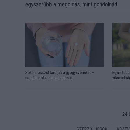
egyszerűbb a megoldás, mint gondolnád
Sokan rosszul tárolják a gyógyszereiket –
Egyre több 
emiatt csökkenhet a hatásuk
vitaminhián
24 
SZERZŐI JOGOK
ADATV