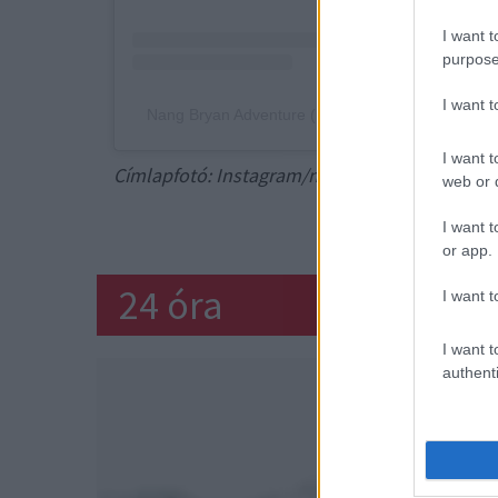
I want t
purpose
I want 
Nang Bryan Adventure (@nangbryan_adventure) á
I want t
Címlapfotó: Instagram/nangbryan_adventure
web or d
BOTR
I want t
or app.
24 óra
I want t
I want t
authenti