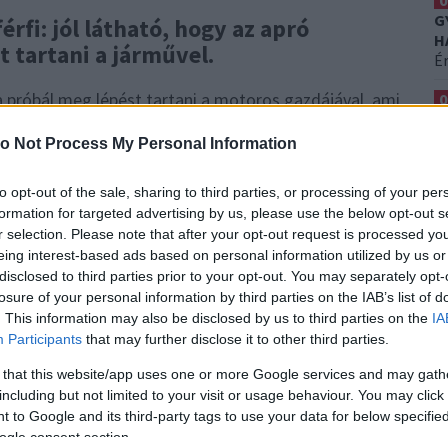
0
G
férfi: jól látható, hogy az apró
H
 tartani a járművel.
É
va próbál meg lépést tartani a motoros gazdájával, ami
0
A
vétel nem hagyja hidegen a közvéleményt, az
Er
o Not Process My Personal Information
lkozni kezdett az üggyel.
A felvételt készítő férfi is
, miért nem engedte a kutyát fel a motorra. A nő azt
0
to opt-out of the sale, sharing to third parties, or processing of your per
i a járműre.
S
formation for targeted advertising by us, please use the below opt-out s
H
r selection. Please note that after your opt-out request is processed y
Ez
 a rendszámtábla alapján
eing interest-based ads based on personal information utilized by us or
disclosed to third parties prior to your opt-out. You may separately opt-
a nőt bűnösnek találják, 9 hónap
losure of your personal information by third parties on the IAB’s list of
. This information may also be disclosed by us to third parties on the
IA
Participants
that may further disclose it to other third parties.
 that this website/app uses one or more Google services and may gath
including but not limited to your visit or usage behaviour. You may click 
 to Google and its third-party tags to use your data for below specifi
ogle consent section.