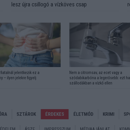
lesz újra csillogó a vízköves csap
r
fiatalnál jelentkezik ez a
Nem a citromsav, az ecet vagy a
y – ilyen jelekre figyelj
szódabikarbóna a legerősebb: ezt ha
szállodákban a vízkő ellen
ÓRA
SZTÁROK
ÉRDEKES
ÉLETMÓD
KRIMI
SP
ÉDELEM
ÁSZF
IMPRESSZUM
MÉDIAAJÁNLAT
KOMM