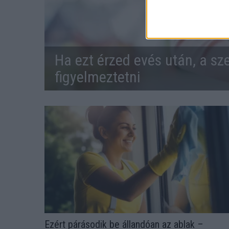
Ha ezt érzed evés után, a sz
figyelmeztetni
Ezért párásodik be állandóan az ablak –