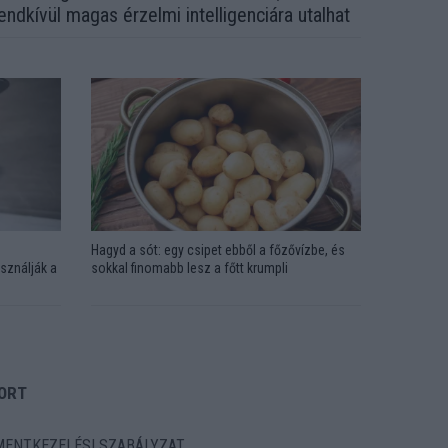
endkívül magas érzelmi intelligenciára utalhat
Hagyd a sót: egy csipet ebből a főzővízbe, és
sználják a
sokkal finomabb lesz a főtt krumpli
ORT
ENTKEZELÉSI SZABÁLYZAT