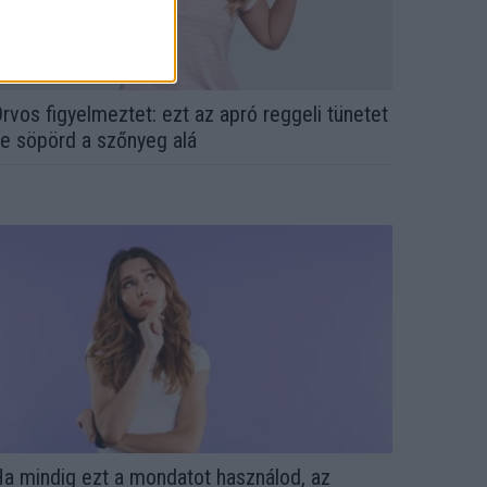
rvos figyelmeztet: ezt az apró reggeli tünetet
e söpörd a szőnyeg alá
a mindig ezt a mondatot használod, az