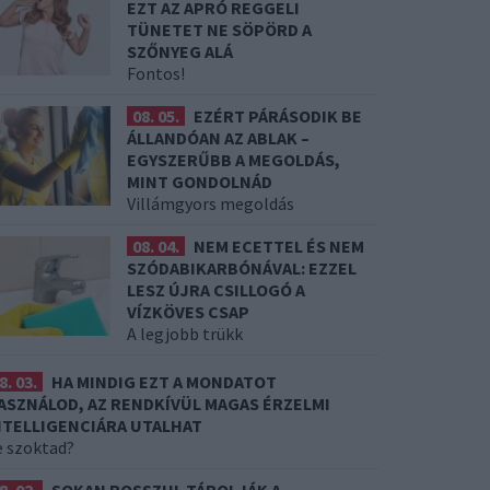
EZT AZ APRÓ REGGELI
TÜNETET NE SÖPÖRD A
SZŐNYEG ALÁ
Fontos!
08. 05.
EZÉRT PÁRÁSODIK BE
ÁLLANDÓAN AZ ABLAK –
EGYSZERŰBB A MEGOLDÁS,
MINT GONDOLNÁD
Villámgyors megoldás
08. 04.
NEM ECETTEL ÉS NEM
SZÓDABIKARBÓNÁVAL: EZZEL
LESZ ÚJRA CSILLOGÓ A
VÍZKÖVES CSAP
A legjobb trükk
8. 03.
HA MINDIG EZT A MONDATOT
ASZNÁLOD, AZ RENDKÍVÜL MAGAS ÉRZELMI
NTELLIGENCIÁRA UTALHAT
e szoktad?