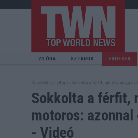
24 ÓRA
SZTÁROK
ÉRDEKES
Kezdőoldal
»
24 óra
» Sokkolta a férfit, mit húz maga ut
Sokkolta a férfit,
motoros:
azonnal 
- Videó