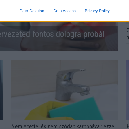
Data Deletion
Data Access
Privacy Policy
O
ervezeted fontos dologra próbál
n
Nem ecettel és nem szódabikarbónával: ezzel
H