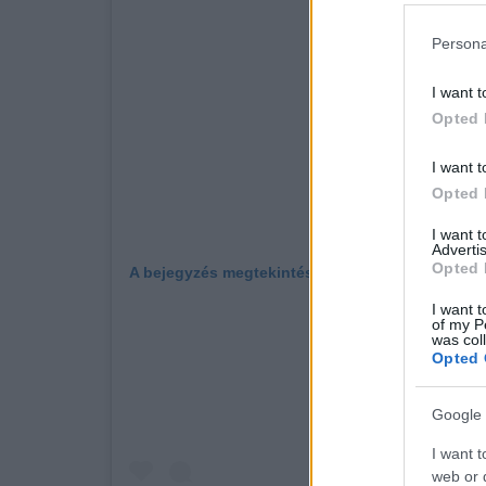
Persona
I want t
Opted 
I want t
Opted 
I want 
Advertis
Opted 
A bejegyzés megtekintése az Instagramon
I want t
of my P
was col
Opted 
Google 
I want t
web or d